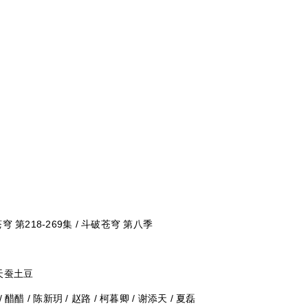
苍穹 第218-269集 / 斗破苍穹 第八季
/ 天蚕土豆
/ 醋醋 / 陈新玥 / 赵路 / 柯暮卿 / 谢添天 / 夏磊