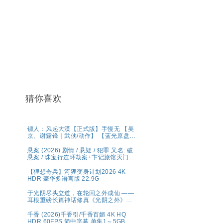
猜你喜欢
镖人：风起大漠【正式版】手慢无 【吴
京、谢霆锋｜武侠/动作】 【蓝光原盘
REMUX｜国粤双语】夸克
悬案 (2026) 剧情 / 悬疑 / 犯罪 又名: 破
悬案 / 珠宝行连环劫案+卞记旅馆灭门案
夸克
【狸想奇兵】河狸变身计划2026 4K
HDR 豪华多语言版 22.9G
于光阴尽头立道，在轮回之外成仙 ——
耳根重磅长篇神话修真《光阴之外》典
藏完整版
千香 (2026)千香引/千香百媚 4K HQ
HDR 60FPS 简中字幕 单集1～5GB】