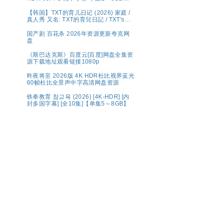
夸克百度网盘资源
【韩国】TXT的育儿日记 (2026) 家庭 /
真人秀 又名: TXT的育兒日記 / TXT's
Parenting Diary 夸克 Wavve（웨이
브）将于 5 月 1 日（周五）独家公开宣
国产剧 百花杀 2026年资源更新夸克网
布传奇综艺回归的《TXT的育儿日记》
盘
《斯巴达克斯》百度云[百度]网盘全集资
源下载地址观看链接1080p
昨夜将至 2026版 4K HDR杜比视界蓝光
60帧杜比全景声中字高清网盘资源
铁拳教育 참교육 (2026) [4K-HDR] [内
封多国字幕] [全10集]【单集5～8GB】