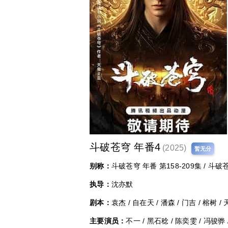
斗破苍穹 年番4
(2025)
暂无分
别称：
斗破苍穹 年番 第158-209集 / 斗破
执导：
沈亦默
剧本：
袁杰 / 自在天 / 潘森 / 门吉 / 榕树 
主要演员：
不一 / 黑石稔 / 陈奕雯 / 冯骏骅 