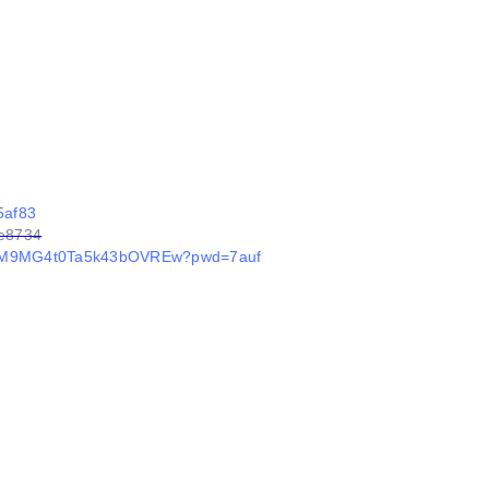
5af83
3e8734
MTSM9MG4t0Ta5k43bOVREw?pwd=7auf