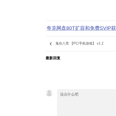
夸克网盘80T扩容和免费SVIP
keyboard_arrow_left
鬼谷八荒 【PC/手机游戏】 v1.2.
最新回复