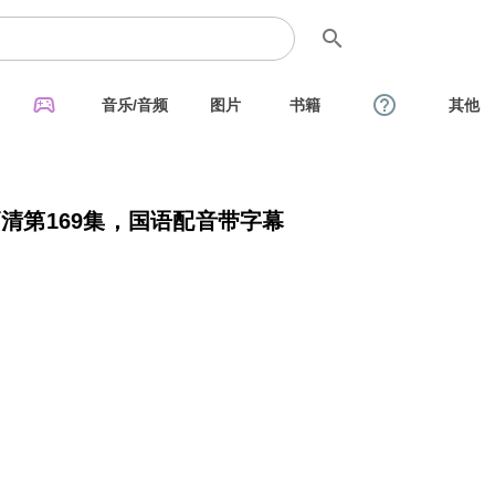
search
sports_esports
help_outline
音乐/音频
图片
书籍
其他
高清第169集，国语配音带字幕