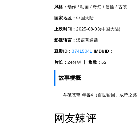
风格：
动作 / 动画 / 奇幻 / 冒险 / 古装
国家地区：
中国大陆
上映时间：
2025-08-03(中国大陆)
影视语言：
汉语普通话
豆瓣ID：
37415041
IMDbID：
片长：
24分钟 丨
集数：
52
故事梗概
斗破苍穹 年番4（百世轮回、成帝之路
网友辣评