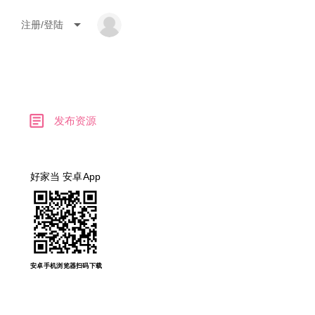
arrow_drop_down
注册/登陆
article
发布资源
好家当 安卓App
安卓手机浏览器扫码下载