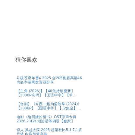
猜你喜欢
斗破苍穹年番4 2025 全205集超高清4K
内嵌字幕网盘资源分享
【主角 (2026)】【48集持续更新】
【1080P高码】【国语中字】【单
集/0.6G】【大陆：剧情】【主演: 张嘉
益 / 刘浩存 / 秦海璐 】
【台剧】《今夜一起为爱鼓掌 (2024)》
【1080P】【国语中字】【12集全】
【15.8G】
电影《给阿嬷的情书》OST原声专辑
2026 23GB 潮汕话等四语【独家】
镖人 风起大漠 2026.超清杜比5.1-7.1多
音轨 内嵌简繁字幕