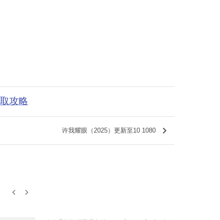
获取攻略
keyboard_arrow_right
许我耀眼（2025）更新至10 1080
keyboard_arrow_left
keyboard_arrow_right