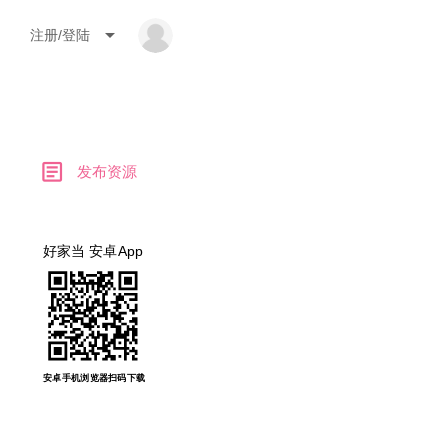
arrow_drop_down
注册/登陆
article
发布资源
好家当 安卓App
安卓手机浏览器扫码下载