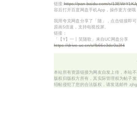
链接:
https://pan.baidu.com/s/13EWrY1
容后打开百度网盘手机App，操作更方便哦
我用夸克网盘分享了「随」，点击链接即可
原画5倍速，支持电视投屏。
链接：
「【Y】一丨笑随歌」来自UC网盘分享
https://drive.uc.cn/s/fb66e3de0a3f4
本站所有资源链接为网友自发上传，本站不
版权归版权方所有，其实际管理权为帖子发
绍帖侵犯了您的合法版权，请发送邮件 zjhg