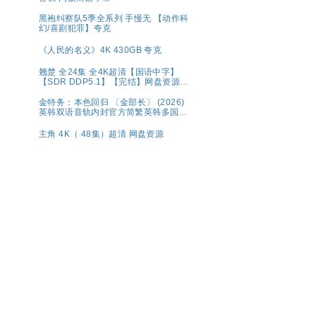
黑袍纠察队5季全系列 手慢无 【动作科
幻/喜剧犯罪】夸克
《人民的名义》4K 430GB 夸克
翘楚 全24集 全4K超清【国语中字】
【SDR DDP5.1】【完结】网盘资源观
看
金特务：本色回归 〔金部长〕 (2026)
英韩双语音轨内封官方简繁英韩多国字
幕.1080p.NF.WEB-DL.M【单集2～
3GB】
主角 4K（ 48集）超清 网盘资源