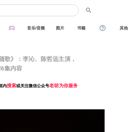
search
sports_esports
help_outline
音乐/音频
图片
书籍
其他
笑随歌》：李沁、陈哲远主演，
与6集内容
搜索
老胡为你服务
框内
或关注微信公众号