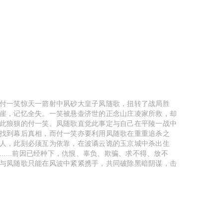
一笑惊天一箭射中夙砂大皇子凤随歌，扭转了战局胜
崖，记忆全失。一笑被悬壶济世的正念山庄凌家所救，却
此狼狈的付一笑。凤随歌直觉此事定与自己在平陵一战中
找到幕后真相，而付一笑亦要利用凤随歌在重重追杀之
人，此刻必须互为依靠，在波谲云诡的玉京城中杀出生
.....前因已经种下，仇恨、辜负、欺骗、求不得、放不
与凤随歌只能在风波中紧紧携手，共同破除黑暗阴谋，击