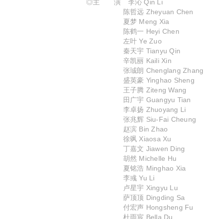
◎主 演 李沁 Qin Li
陈哲远 Zheyuan Chen
夏梦 Meng Xia
陈鹤一 Heyi Chen
左叶 Ye Zuo
秦天宇 Tianyu Qin
辛凯丽 Kaili Xin
张珹朗 Chenglang Zhang
盛英豪 Yinghao Sheng
王子腾 Ziteng Wang
田广宇 Guangyu Tian
李卓扬 Zhuoyang Li
张兆辉 Siu-Fai Cheung
赵滨 Bin Zhao
徐飒 Xiaosa Xu
丁嘉文 Jiawen Ding
胡然 Michelle Hu
夏铭浩 Minghao Xia
李彧 Yu Li
卢星宇 Xingyu Lu
萨顶顶 Dingding Sa
付宏声 Hongsheng Fu
杜雨宸 Bella Du