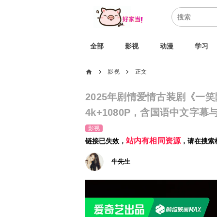
全部
影视
动漫
学习
home
影视
正文
chevron_right
chevron_right
2025年剧情爱情古装剧《一
4k+1080P，含国语中文字幕
影视
站内有相同资源
链接已失效，
，请在搜索
牛先生