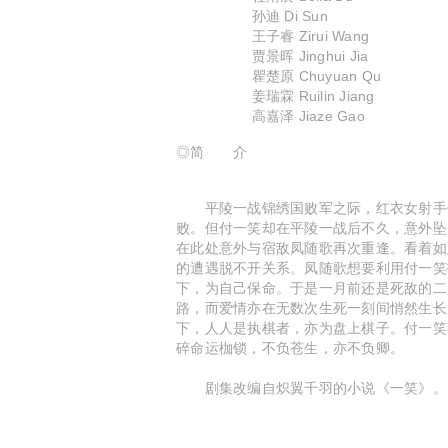
孙迪 Di Sun
王子睿 Zirui Wang
贾景晖 Jinghui Jia
瞿楚原 Chuyuan Qu
姜瑞霖 Ruilin Jiang
高嘉泽 Jiaze Gao
◎简 介
平陵一战锦绣国败军之际，红衣女射手付
败。但付一笑却在平陵一战后不久，意外坠
在此处意外与宿敌凤随歌再次重逢。看着如
的遭遇脱不开关系。凤随歌想要利用付一笑
下，为自己保命。于是一月前还是死敌的二
路，而爱情亦在无数次生死一刻间悄然生长.
下，人人是执棋者，亦为盘上棋子。付一笑
碎命运枷锁，不负苍生，亦不负卿。
剧集改编自炽翼千羽的小说《一笑》。