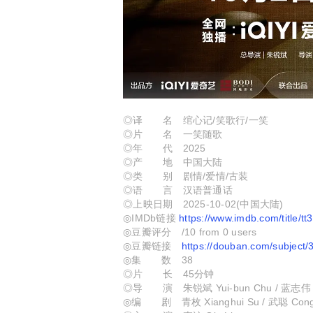
◎译 名 绾心记/笑歌行‎/一笑
◎片 名 一笑随歌
◎年 代 2025
◎产 地 中国大陆
◎类 别 剧情/爱情/古装
◎语 言 汉语普通话
◎上映日期 2025-10-02(中国大陆)
◎IMDb链接
https://www.imdb.com/title/t
◎豆瓣评分 /10 from 0 users
◎豆瓣链接
https://douban.com/subject
◎集 数 38
◎片 长 45分钟
◎导 演 朱锐斌 Yui-bun Chu / 蓝志伟 Fran
◎编 剧 青枚 Xianghui Su / 武聪 Cong 