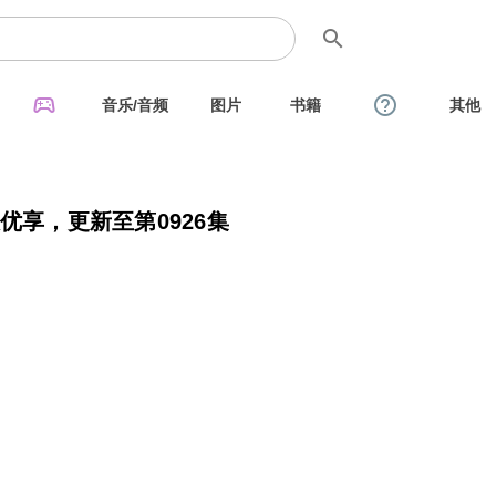
search
sports_esports
help_outline
音乐/音频
图片
书籍
其他
) 杜比音效优享，更新至第0926集