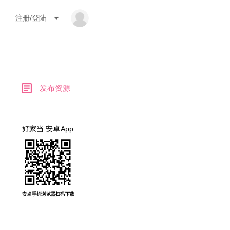
arrow_drop_down
注册/登陆
article
发布资源
好家当 安卓App
安卓手机浏览器扫码下载