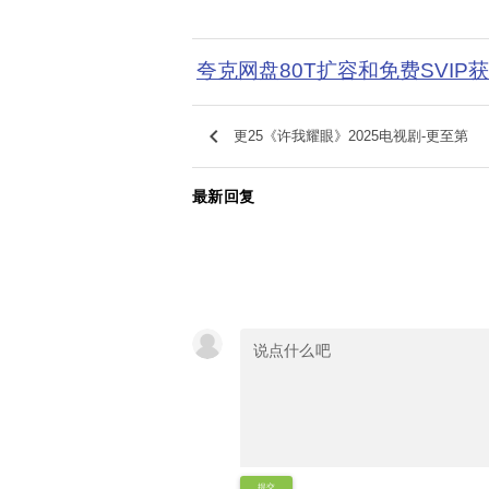
夸克网盘80T扩容和免费SVIP
keyboard_arrow_left
更25《许我耀眼》2025电视剧-更至第
最新回复
提交