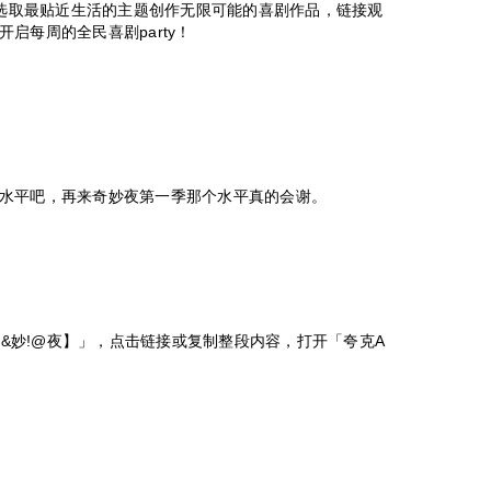
！选取最贴近生活的主题创作无限可能的喜剧作品，链接观
启每周的全民喜剧party！
水平吧，再来奇妙夜第一季那个水平真的会谢。
奇!&妙!@夜】」，点击链接或复制整段内容，打开「夸克A