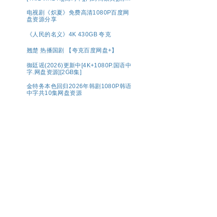
2季][8GB集]
电视剧《炽夏》免费高清1080P百度网
盘资源分享
《人民的名义》4K 430GB 夸克
翘楚 热播国剧 【夸克百度网盘+】
御廷谣(2026)更新中[4K+1080P.国语中
字.网盘资源][2GB集]
金特务本色回归2026年韩剧1080P韩语
中字共10集网盘资源