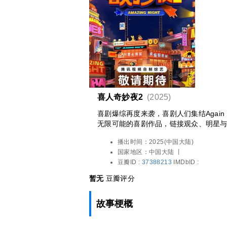
喜人奇妙夜2
(2025)
喜剧爆综再度来袭，喜剧人们集结Agai
无限可能的喜剧作品，链接观众、明星
剧，开启每周的全民喜剧party！
播出时间：
2025(中国大陆)
国家地区：
中国大陆 丨
豆瓣ID :
37388213
IMDbID :
暂无
豆瓣评分
故事梗概