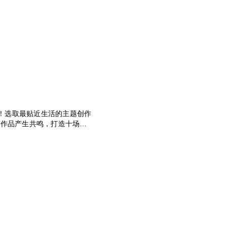
n！选取最贴近生活的主题创作
与作品产生共鸣，打造十场喜