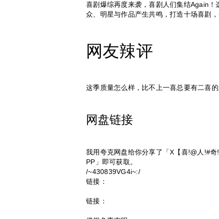
喜剧爆综再度来袭，喜剧人们集结Again
众、明星与作品产生共鸣，打造十场喜剧，开
网友辣评
这季质量怎么样，比不上一喜总要有二喜的
网盘链接
我用夸克网盘给你分享了「X【喜!@人!#
PP」即可获取。
/~430839VG4i~:/
链接：
链接：