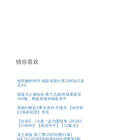
猜你喜欢
给阿嬷的情书 电影资源分享1080p汉语
言2G
国漫凡人修仙传 慕兰之战4K版更新至
184集，网盘资源持续收录中
黑袍纠察队5季全系列 手慢无 【动作科
幻/喜剧犯罪】夸克
【台剧】《今夜一起为爱鼓掌 (2024)》
【1080P】【国语中字】【12集全】
【15.8G】
龙之家族 第三季(2026)[更01集]
[4K.DV.HDR][高码率][内封简繁英][附1-