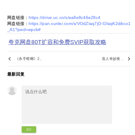
网盘链接：
https://drive.uc.cn/s/ea8e8c46e28c4
网盘链接：
https://pan.xunlei.com/s/VOdZlaq7jO-GfaqK2dibcx1
_A1?pwd=wpcb#
夸克网盘80T扩容和免费SVIP获取攻略
keyboard_arrow_left
keyboard_arrow_right
《杀手螳螂》2..
喜人奇妙夜 ..
最新回复
提交