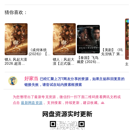
猜你喜欢：
《成何体统
【美剧】《玛
(2026)》【4K
戈没钱了 第一
【泰国】飞鸟
HDR&DV杜
季 (2026)》
镖人 风起大漠
镖人：风起大
藏爱 (2026)
比】【国语中
【1080P】
2026.超清杜
漠【正式版】
主
剧情 / 爱情 又
字】【32集
【中英字幕】
比5.1-7.1多音
手慢无 【吴
集
名: 欲望低语 /
全】
【8集全】
轨 内嵌简繁字
京、谢霆锋｜
DV
隐欲囚笼 夸克
【310G】
【14.5G】
幕
武侠/动作】
艺
好家当
【夸克/百度】
已经汇聚上万T网友分享的资源，如果主贴和回复里的
【蓝光原盘
菲
REMUX｜国
链接失效，请尝试在站内搜索框搜索
粤双语】夸克
为您整理出了最新夸克资源，微信扫一扫下面二维码查看腾讯文档或
点击
最新网盘资源
。支持搜索，持续更新，建议收藏。🙏