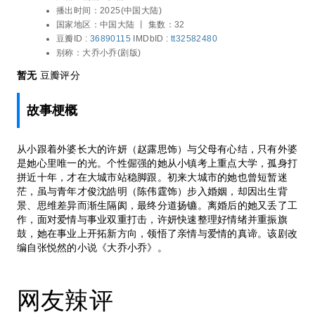
范世錡 / 冯晖 / 刘敏
播出时间：
2025(中国大陆)
维差异而渐生隔阂，最终分道扬镳。离婚后
国家地区：
中国大陆 丨
集数：32
的她又丢了工作，面对爱情与事业双重打
豆瓣ID :
36890115
IMDbID :
tt32582480
击，许妍快速整理好情绪并重振旗鼓，她在
别称：
大乔小乔(剧版)
事业上开拓新方向，领悟了亲情与爱情的真
谛。该剧改编自张悦然的小说《大乔小
暂无
豆瓣评分
乔》。
故事梗概
从小跟着外婆长大的许妍（赵露思饰）与父母有心结，只有外婆
是她心里唯一的光。个性倔强的她从小镇考上重点大学，孤身打
拼近十年，才在大城市站稳脚跟。初来大城市的她也曾短暂迷
茫，虽与青年才俊沈皓明（陈伟霆饰）步入婚姻，却因出生背
景、思维差异而渐生隔阂，最终分道扬镳。离婚后的她又丢了工
作，面对爱情与事业双重打击，许妍快速整理好情绪并重振旗
鼓，她在事业上开拓新方向，领悟了亲情与爱情的真谛。该剧改
编自张悦然的小说《大乔小乔》。
网友辣评