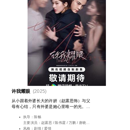
许我耀眼
(2025)
从小跟着外婆长大的许妍（赵露思饰）与父
母有心结，只有外婆是她心里唯一的光。个
性倔强的她从小镇考上重点大学，孤身打拼
执导：
陈畅
近十年，才在大城市站稳脚跟。初来大城市
主要演员：
赵露思 / 陈伟霆 / 万鹏 / 唐晓天 /
的她也曾短暂迷茫，虽与青年才俊沈皓明
管梓净 / 钟雅婷 / 王伊瑶 / 许亚军 / 温峥嵘 /
风格：
剧情 / 爱情
（陈伟霆饰）步入婚姻，却因出生背景、思