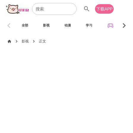
search
下载APP
chevron_left
chevron_right
sports_esports
全部
影视
动漫
学习
音乐
chevron_right
chevron_right
home
影视
正文