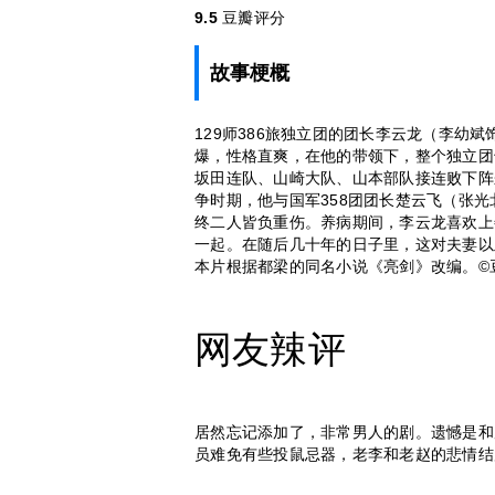
9.5
豆瓣评分
故事梗概
129师386旅独立团的团长李云龙（李幼
爆，性格直爽，在他的带领下，整个独立团
坂田连队、山崎大队、山本部队接连败下阵
争时期，他与国军358团团长楚云飞（张
终二人皆负重伤。养病期间，李云龙喜欢上
一起。在随后几十年的日子里，这对夫妻以
本片根据都梁的同名小说《亮剑》改编。©
网友辣评
居然忘记添加了，非常男人的剧。遗憾是和
员难免有些投鼠忌器，老李和老赵的悲情结