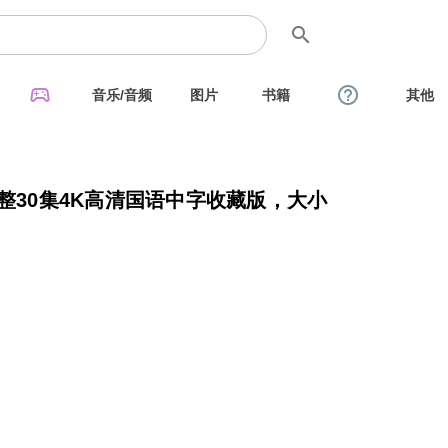
search
sports_esports
help_outline
音乐/音频
图片
书籍
其他
完整30集4K高清国语中字收藏版，大小