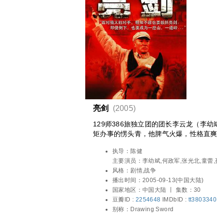
亮剑
(2005)
129师386旅独立团的团长李云龙（李
矩办事的愣头青，他脾气火爆，性格直
团也呈现出敢于拼杀的不要命劲头。在
执导：
陈健
队、山崎大队、山本部队接连败下阵来
主要演员：
李幼斌,何政军,张光北,童蕾,
次犯规而遭贬斥。抗日战争时期，他与国
有,张笑君,梁林琳,杨联春,车晓彤,陈艺戈
风格：
剧情,战争
饰）惺惺相惜，却又不得不在徐蚌会战
国荣,董祁明,王炎冰,蔡小龙,徐雷智,田勇
播出时间：
2005-09-13(中国大陆)
伤。养病期间，李云龙喜欢上善良可人
华,李江,张建祥,孟耿成,陈增祺,寒丰,袁
国家地区：
中国大陆 丨
集数：30
革命战友从此走到一起。在随后几十年
豆瓣ID :
2254648
IMDbID :
tt3803340
的亲人、战友共同经历着这个国家的沧
别称：
Drawing Sword
名小说《亮剑》改编。©豆瓣