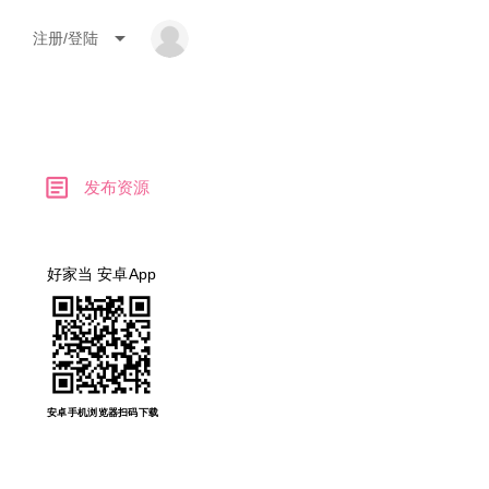
arrow_drop_down
注册/登陆
article
发布资源
好家当 安卓App
安卓手机浏览器扫码下载