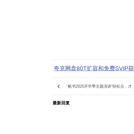
夸克网盘80T扩容和免费SVIP
keyboard_arrow_left
「帆书2025开学季主题演讲“轻松点，才
最新回复