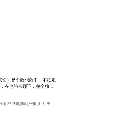
幼斌饰）是个敢想敢干，不按规
爽，在他的带领下，整个独立
他面前，不可一世的坂田连
，李云龙名声大噪，却也因屡
孙俪,战卫华,陆彭,张桐,由力,王全
军358团团长楚云飞（张光北
,江水,宗利群,张伟,陈旺林,袁满,张
时一较高下，最终二人皆负重
,郭苏星,田春山,荣钦,柴孛志,赵中
的护士田雨（童蕾饰），两个
乃旗,韩建平,常玉平,那志东
的日子里，这对夫妻以及他们
桑巨变……本片根据都梁的同