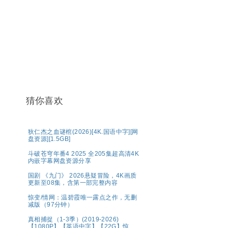
猜你喜欢
狄仁杰之血谜棺(2026)[4K.国语中字][网
盘资源][1.5GB]
斗破苍穹年番4 2025 全205集超高清4K
内嵌字幕网盘资源分享
国剧 《九门》 2026悬疑冒险，4K画质
更新至08集，含第一部完整内容
惊变/情网：温碧霞唯一露点之作，无删
减版（97分钟）
真相捕捉（1-3季）(2019-2026)
【1080P】【英语中字】【22G】惊悚