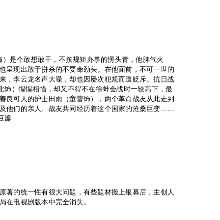
斌饰）是个敢想敢干，不按规矩办事的愣头青，他脾气火
也呈现出敢于拼杀的不要命劲头。在他面前，不可一世的
来，李云龙名声大噪，却也因屡次犯规而遭贬斥。抗日战
光北饰）惺惺相惜，却又不得不在徐蚌会战时一较高下，最
善良可人的护士田雨（童蕾饰），两个革命战友从此走到
及他们的亲人、战友共同经历着这个国家的沧桑巨变……
豆瓣
原著的统一性有很大问题，有些题材搬上银幕后，主创人
局在电视剧版本中完全消失。