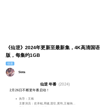
《仙逆》2024年更新至最新集，4K高清国语
版，每集约1GB
动漫
Siota
仙逆 年番
(2024)
2月26日不断更年番启动！
执导：
王栋
主要演员：
史泽鲲,周健,苗壮,黄玮,王敏纳,