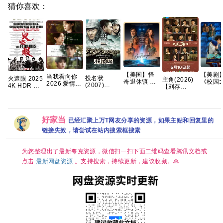
猜你喜欢：
【美国】怪
【美剧
当我看向你
投名状
火遮眼 2025
主角(2026)
奇退休镇 第
《校园
2026 爱情同
(2007)
4K HDR 内
【刘存
一季 (2026)
第一季
性 双男主 朱
1080P 国语
封中英字幕
浩】/4k高码
科幻 / 悬疑
(2026)
镜旭 罗殿夏
粤语中字
高分动作
画质/简中字
又名: 时异社
校园恋曲
霁川 左右 已
[3.5G]
【夸克百度
幕/夸克/百度
区 / 退休镇 /
外》【
更最新 夸克
网盘+】
网盘资源
自治镇 夸克
字幕】
好家当
已经汇聚上万T网友分享的资源，如果主贴和回复里的
【单集1～
克】
3GB】
链接失效，请尝试在站内搜索框搜索
为您整理出了最新夸克资源，微信扫一扫下面二维码查看腾讯文档或
点击
最新网盘资源
。支持搜索，持续更新，建议收藏。🙏