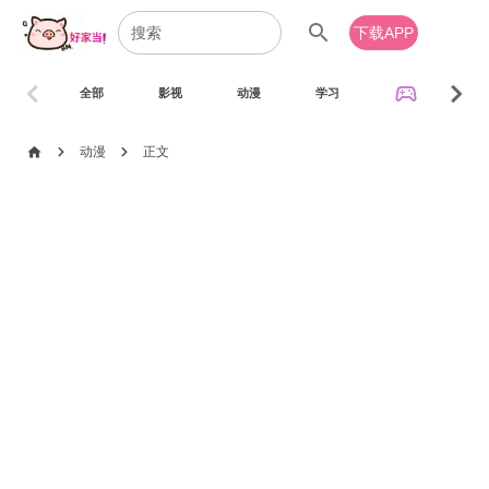
search
下载APP
chevron_left
chevron_right
sports_esports
全部
影视
动漫
学习
音乐
chevron_right
chevron_right
home
动漫
正文