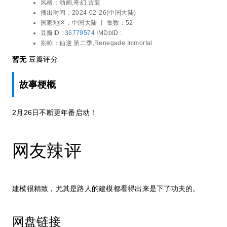
白雪岑,刘思岑,赵俊凌,任景行,张如麟,辰朔,
风格：
动画,奇幻,古装
张铎
播出时间：
2024-02-26(中国大陆)
国家地区：
中国大陆 丨
集数：52
豆瓣ID :
36779574
IMDbID :
别称：
仙逆 第二季,Renegade Immortal
暂无
豆瓣评分
故事梗概
2月26日不断更年番启动！
网友辣评
建模很精致，尤其是路人的建模都看得出来是下了功夫的。
网盘链接