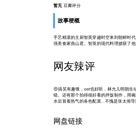
暂无
豆瓣评分
故事梗概
手艺精湛的主厨智英穿越时空来到朝鲜时代
强美食家燕山君。智英的现代料理掳获了他
网友辣评
😍搞笑有趣饿，ost也好听，林允儿明朗
错。还有那个拍得很好看的拌饭制作，用碗
水后冒着热气的各色配菜...不愧是张太侑导
网盘链接