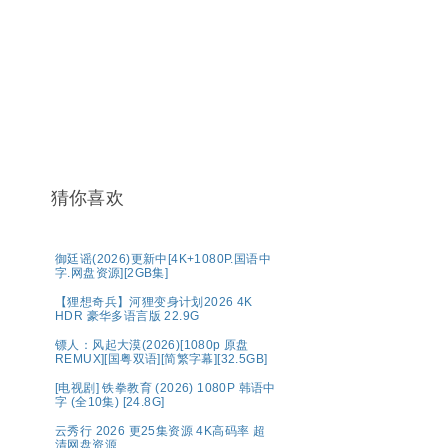
猜你喜欢
御廷谣(2026)更新中[4K+1080P.国语中
字.网盘资源][2GB集]
【狸想奇兵】河狸变身计划2026 4K
HDR 豪华多语言版 22.9G
镖人：风起大漠(2026)[1080p 原盘
REMUX][国粤双语][简繁字幕][32.5GB]
[电视剧] 铁拳教育 (2026) 1080P 韩语中
字 (全10集) [24.8G]
云秀行 2026 更25集资源 4K高码率 超
清网盘资源