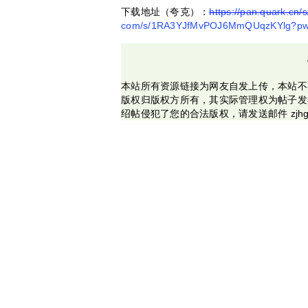
下载地址（夸克）：
https://pan.quark.cn
com/s/1RA3YJfMvPOJ6MmQUqzKYlg?p
本站所有资源链接为网友自发上传，本站不
版权归版权方所有，其实际管理权为帖子发
绍帖侵犯了您的合法版权，请发送邮件 zjhg