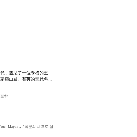
时代，遇见了一位专横的王
食家燕山君。智英的现代料理
在等着她。
崔奎华
it, Your Majesty / 폭군의 셰프로 살