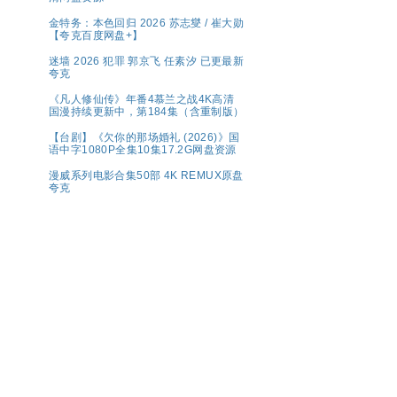
金特务：本色回归 2026 苏志燮 / 崔大勋
【夸克百度网盘+】
迷墙 2026 犯罪 郭京飞 任素汐 已更最新
夸克
《凡人修仙传》年番4慕兰之战4K高清
国漫持续更新中，第184集（含重制版）
【台剧】《欠你的那场婚礼 (2026)》国
语中字1080P全集10集17.2G网盘资源
漫威系列电影合集50部 4K REMUX原盘
夸克