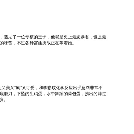
，遇见了一位专横的王子，他就是史上最恶暴君，也是最
的味蕾，不过各种宫廷挑战正在等着她。
生动又美又“疯”又可爱，和李彩玟化学反应出乎意料非常不
底磨刀，下坠的生鸡蛋，水中舞蹈的荷包蛋，捞出的焯过
演。