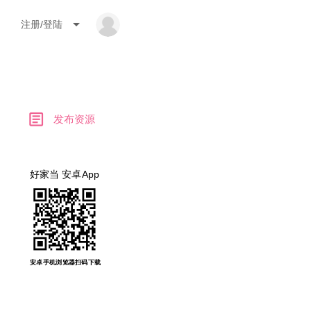
arrow_drop_down
注册/登陆
article
发布资源
好家当 安卓App
安卓手机浏览器扫码下载