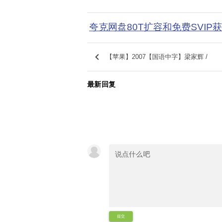
夸克网盘80T扩容和免费SVIP
keyboard_arrow_left
【苹果】2007【国语中字】梁家辉 /
最新回复
提交