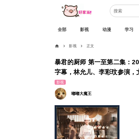
全部
影视
动漫
学习
home
影视
正文
chevron_right
chevron_right
暴君的厨师 第一至第二集：2025
字幕，林允儿、李彩玟参演，文
影视
嘟嘟大魔王