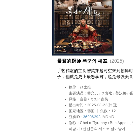
暴君的厨师 폭군의 셰프
(2025)
手艺精湛的主厨智英穿越时空来到朝鲜
子，他就是史上最恶暴君，也是最强美
掳获了他的味蕾，不过各种宫廷挑战正
执导：
张太维
主要演员：
林允儿 / 李彩玟 / 姜汉娜 / 
风格：
喜剧 / 奇幻 / 古装
播出时间：
2025-08-23(韩国)
国家地区：
韩国 丨
集数：12
豆瓣ID :
36996293
IMDbID :
别称：
Chef of Tyranny / Bon Appet
아남기 / 연산군의 셰프로 살아남기