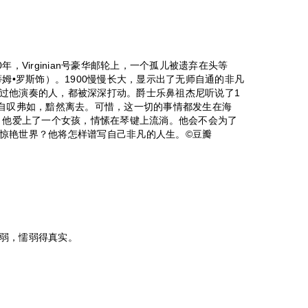
，Virginian号豪华邮轮上，一个孤儿被遗弃在头等
蒂姆•罗斯饰）。1900慢慢长大，显示出了无师自通的非凡
过他演奏的人，都被深深打动。爵士乐鼻祖杰尼听说了1
后自叹弗如，黯然离去。可惜，这一切的事情都发生在海
天，他爱上了一个女孩，情愫在琴键上流淌。他会不会为了
惊艳世界？他将怎样谱写自己非凡的人生。©豆瓣
弱，懦弱得真实。