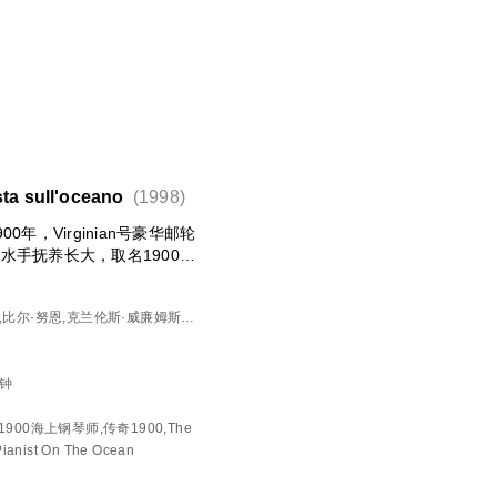
a sull'oceano
(1998)
年，Virginian号豪华邮轮
水手抚养长大，取名1900
示出了无师自通的非凡钢琴天
他演奏的人，都被深深打动。
斯,比尔·努恩,克兰伦斯·威廉姆斯三
艺，专门上船和他比赛，最后自
布赖恩,阿尔贝托·巴斯克斯,加布里埃
都发生在海上，1900从来不
De Luca,尼古拉·迪·平托,费米·依
个女孩，情愫在琴键上流淌。
恩·普林格,沙拉·鲁宾,希思科特·
分钟
生活，用他的琴声惊艳世界？
洛雷塔
900海上钢琴师,传奇1900,The
Pianist On The Ocean