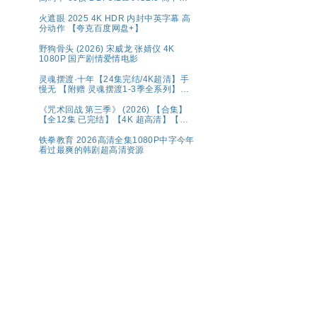
幕【1～5GB/集】张新成/丁禹兮
火遮眼 2025 4K HDR 内封中英字幕 高
分动作 【夸克百度网盘+】
野狗骨头 (2026) 宋威龙 张婧仪 4K
1080P 国产剧情爱情电影
灵魂摆渡·十年【24集完结/4K超清】手
慢无 【附赠 灵魂摆渡1-3季全系列】夸
克
《咒术回战 第三季》 (2026) 【合集】
【全12集 已完结】【4K 超高清】【内
置中文字幕】（1.2G/集 共133.4G）
【附1-2季+系列】夸克
铁拳教育 2026高清全集1080P中字今年
看过最爽的韩剧超高清资源