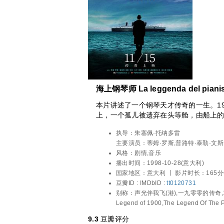
海上钢琴师 La leggenda del pianist
本片讲述了一个钢琴天才传奇的一生。1900
上，一个孤儿被遗弃在头等舱，由船上的
（蒂姆•罗斯饰）。1900慢慢长大，显
执导：
朱塞佩·托纳多雷
赋，在船上的乐队表演钢琴，每个听过
主要演员：
蒂姆·罗斯,普路特·泰勒·文
爵士乐鼻祖杰尼听说了1900的高超技
世,梅兰尼·蒂埃里,皮特·沃恩,尼尔·奥
风格：
剧情,音乐
叹弗如，黯然离去。可惜，这一切的事情
莱·拉维亚,科里·巴克,西德尼·科尔,Luigi 
播出时间：
1998-10-28(意大利)
愿踏上陆地，直到有一天，他爱上了一
鲁福祖,伊斯顿·盖奇,凯文·麦克纳利,布莱
国家地区：
意大利 丨
影片时长：165
他会不会为了爱情，踏上陆地开始新的
威廉姆斯,阿妮妲·扎格利亚,安吉洛·迪
豆瓣ID :
IMDbID :
tt0120731
他将怎样谱写自己非凡的人生。©豆瓣
别称：
声光伴我飞(港),一九零零的传奇,1
Legend of 1900,The Legend Of The 
9.3
豆瓣评分