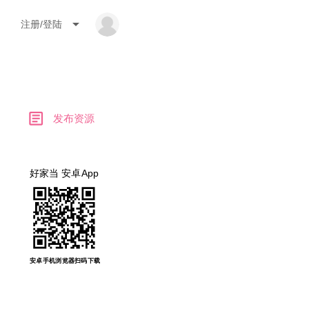
arrow_drop_down
注册/登陆
article
发布资源
好家当 安卓App
安卓手机浏览器扫码下载