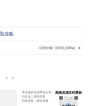
获取攻略
keyboard_arrow_right
《汉密尔顿》[2020] [1080p]
keyboard_arrow_left
keyboard_arrow_right
夸克最新资源腾讯文档
扫右边二维码查看
持续更新，建议收藏