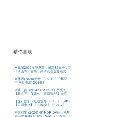
猜你喜欢
沧元图2026年第三部，最新84集全，动
作动画奇幻古装，高清汉语普通话资源
分享
御廷谣(2026)更新中[4K+1080P.国语中
字.网盘资源][2GB集]
迷墙【共20集/4K DV HDR】手慢无
【郭京飞、任素汐｜喜剧/悬疑】夸克
【国产剧】《延禧攻略 (2018)》【4K】
【国语中字】【70集全】【124G】
南部档案‎ (2026) 4K HDR DV杜比视界
高码率 60帧 DDP5.1&AAC2.0 简中字