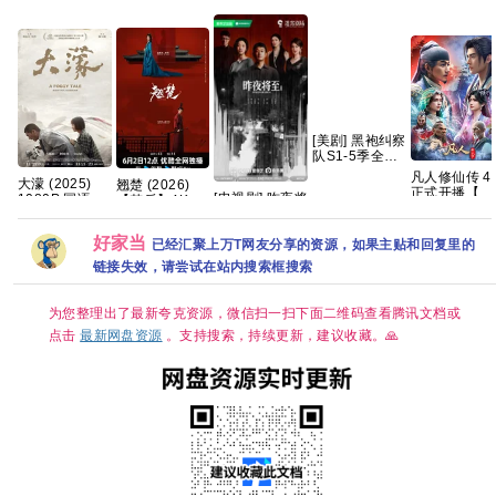
[美剧] 黑袍纠察
队S1-5季全
【打包】【高
凡人修仙传 4K
大濛 (2025)
翘楚‎ (2026)
清】【中文字
正式开播【更
[电视剧] 昨夜将
1080P 国语中
【楚后】4K
幕】
177-178集】
至 (2026) 4K
字 [5.1G]
HDR SDR HQ
慕兰之战附以
国语中字 (全12
高码率
往的
好家当
已经汇聚上万T网友分享的资源，如果主贴和回复里的
集) [12.2G]
AAC2.0 中字
【1～6GB/
链接失效，请尝试在站内搜索框搜索
集】陈都灵/周
翊然
为您整理出了最新夸克资源，微信扫一扫下面二维码查看腾讯文档或
点击
最新网盘资源
。支持搜索，持续更新，建议收藏。🙏