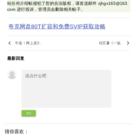
站任何介绍帖侵犯了您的合法版权，请发送邮件 zjhgx163@163.
com 进行投诉，管理员会删除相关帖子。
夸克网盘80T扩容和免费SVIP获取攻略
keyboard_arrow_left
keyboard_arrow_right
牛逼！网上卖3..
综艺🎬《一饭..
最新回复
提交
猜你喜欢：