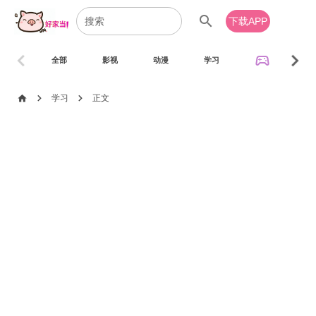
search
下载APP
chevron_left
chevron_right
sports_esports
全部
影视
动漫
学习
音乐
chevron_right
chevron_right
home
学习
正文