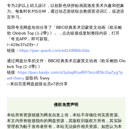
专为2岁以上幼儿设计，以创新色块拼贴画面激发美术兴趣和想象
力。每集时长约5分钟，通过动态形状组合教授英语词汇，促进语
言学习。
我用夸克网盘给你分享了「BBC经典美术启蒙英文动画《欧乐鲍
勃 Olobob Top (1-2季) 》」，点击链接或复制整段内容，打开
「夸克APP」即可获取。
/~419e37s2Et~:/
链接：
https://pan.quark.cn/s/ed14888dc0da
通过网盘分享的文件：BBC经典美术启蒙英文动画《欧乐鲍勃 Olo
bob Top (1-2季) 》
链接:
https://pan.baidu.com/s/1pbajRtudRFSnzdENcGaZyg?p
wd=5wvy
提取码: 5wvy
--来自百度网盘超级会员v7的分享
侵权免责声明
本站所有资源链接为网友自发上传，本站不存储任何实质资源。
本文内所有链接指向的网盘资源，其版权归版权方所有，其实际
管理权为帖子发布者所有，本站无法操作相关资源。如您认为本