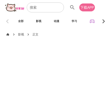
search
下载APP
chevron_left
chevron_right
sports_esports
全部
影视
动漫
学习
音乐
chevron_right
chevron_right
home
影视
正文