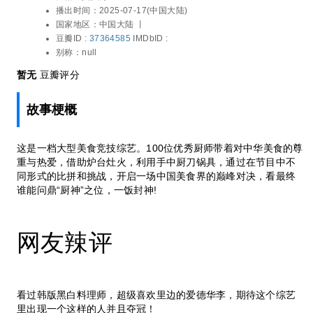
播出时间：
2025-07-17(中国大陆)
国家地区：
中国大陆 丨
豆瓣ID :
37364585
IMDbID :
别称：
null
暂无
豆瓣评分
故事梗概
这是一档大型美食竞技综艺。100位优秀厨师带着对中华美食的尊
重与热爱，借助炉台灶火，利用手中厨刀锅具，通过在节目中不
同形式的比拼和挑战，开启一场中国美食界的巅峰对决，看最终
谁能问鼎“厨神”之位，一饭封神!
网友辣评
看过韩版黑白料理师，超级喜欢里边的爱德华李，期待这个综艺
里出现一个这样的人并且夺冠！