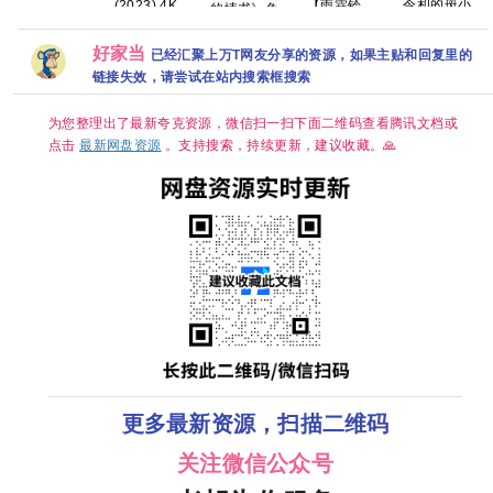
令和的斑小姐
(2023) 4K 超
【雨霖铃
的情书》免费
网盘资源
恐怖/奇幻 更1
清内嵌简繁 8.9
(2026)】【37
高清观看
集 【夸克百度
高分韩剧【全
集持续更新】
1080P百度网
网盘+】
20集】
【1080P高
好家当
盘资源
已经汇聚上万T网友分享的资源，如果主贴和回复里的
码】【国语中
链接失效，请尝试在站内搜索框搜索
字】【单
集/1G】【大
陆：剧情 / 武
为您整理出了最新夸克资源，微信扫一扫下面二维码查看腾讯文档或
侠 / 古装】
【主演: 杨洋 /
点击
最新网盘资源
。支持搜索，持续更新，建议收藏。🙏
章若楠 / 方逸
伦 】
更多最新资源，扫描二维码
关注微信公众号