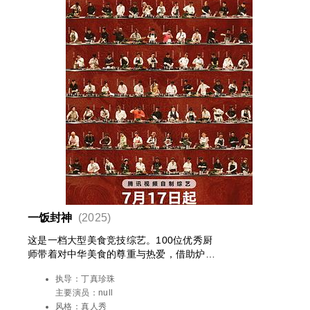
一饭封神
(2025)
这是一档大型美食竞技综艺。100位优秀厨
师带着对中华美食的尊重与热爱，借助炉台
灶火，利用手中厨刀锅具，通过在节目中不
执导：
丁真珍珠
同形式的比拼和挑战，开启一场中国美食界
主要演员：
null
的巅峰对决，看最终谁能问鼎“厨神”之位，
风格：
真人秀
一饭封神!