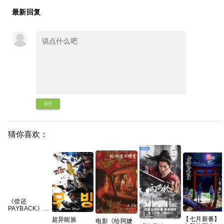
最新回复
提交
猜你喜欢：
《偿还
PAYBACK》
(2026)泰剧同
【七月新番】
超异能族
电影《给阿嬷
性|豆瓣8.6分|