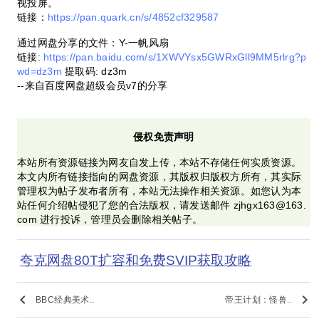
视投屏。
链接：
https://pan.quark.cn/s/4852cf329587
通过网盘分享的文件：Y-一帆风扇
链接:
https://pan.baidu.com/s/1XWVYsx5GWRxGll9MM5rlrg?p
wd=dz3m
提取码: dz3m
--来自百度网盘超级会员v7的分享
侵权免责声明
本站所有资源链接为网友自发上传，本站不存储任何实质资源。
本文内所有链接指向的网盘资源，其版权归版权方所有，其实际
管理权为帖子发布者所有，本站无法操作相关资源。如您认为本
站任何介绍帖侵犯了您的合法版权，请发送邮件 zjhgx163@163.
com 进行投诉，管理员会删除相关帖子。
夸克网盘80T扩容和免费SVIP获取攻略
keyboard_arrow_left
keyboard_arrow_right
BBC经典美术..
帝王计划：怪兽..