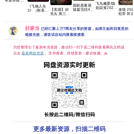
奇退休镇 第
飞鸟藏爱/隐
一季 (2026)
国剧悬案悬
《飞驰人生
欲囚笼2026
科幻 / 悬疑
【美国】好
迷墙 202
疑篇完结4K
3》（附系
泰剧 全8集
又名: 时异社
兆头 第三季
犯罪 郭
高清 国剧
列）沈腾 尹
内封中字
区 / 退休镇 /
(2026) 剧情
任素汐 
《悬案》全
正 黄景瑜 张
自治镇 夸克
/ 喜剧 / 奇幻
最新 夸
集上线 王传
本煜 魏翔 沙
又名: 好兆头
君江奇霖杨
溢 范丞丞 孙
好家当
已经汇聚上万T网友分享的资源，如果主贴和回复里的
最终季 夸克
烁主演
艺洲2026/剧
链接失效，请尝试在站内搜索框搜索
情/喜剧/运
动/4K电影
夸克
为您整理出了最新夸克资源，微信扫一扫下面二维码查看腾讯文档或
点击
最新网盘资源
。支持搜索，持续更新，建议收藏。🙏
更多最新资源，扫描二维码