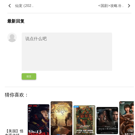
keyboard_arrow_left
keyboard_arrow_right
仙宠 (202..
<国剧>攻略冷..
最新回复
提交
猜你喜欢：
【美国】怪