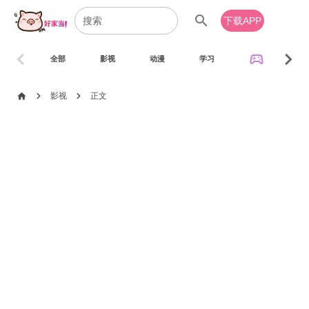
search
下载APP
chevron_left
chevron_right
sports_esports
全部
影视
动漫
学习
音乐
chevron_right
chevron_right
home
影视
正文