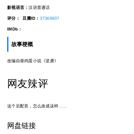
影视语言：
汉语普通话
评分：
豆瓣ID：
37369607
IMDb：
故事梗概
改编自柴鸡蛋小说《逆袭》
网友辣评
这个后配音，怎么改成这样……
网盘链接