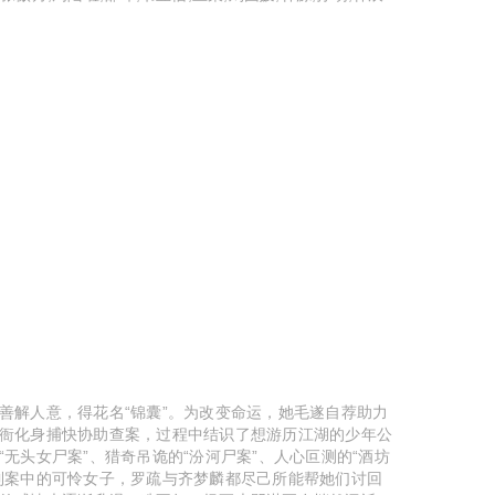
善解人意，得花名“锦囊”。为改变命运，她毛遂自荐助力
衙化身捕快协助查案，过程中结识了想游历江湖的少年公
无头女尸案”、猎奇吊诡的“汾河尸案”、人心叵测的“酒坊
到案中的可怜女子，罗疏与齐梦麟都尽己所能帮她们讨回