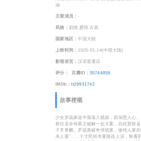
涵
主要演员：
-
风格：
剧情,爱情,古装
国家地区：
中国大陆
上映时间：
2025-01-14(中国大陆)
影视语言：
汉语普通话
评分：
豆瓣ID：
35744858
IMDb：
tt29931742
故事梗概
少女罗疏家道中落落入贱籍，因洞悉人心、
新任县令韩慕之破解一起大案，自此暂留县
子齐梦麟。罗疏善破奇情诡案，惨绝人寰的“
杀人案”……十大民间奇案接连上演，每看