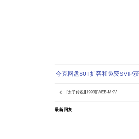
夸克网盘80T扩容和免费SVIP
keyboard_arrow_left
[太子传说][1993][WEB-MKV
最新回复