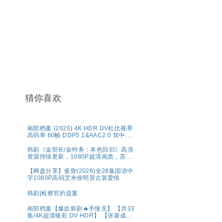
猜你喜欢
南部档案‎ (2026) 4K HDR DV杜比视界
高码率 60帧 DDP5.1&AAC2.0 简中字
幕【1～5GB/集】张新成/丁禹兮
韩剧《金部长/金特务：本色回归》高清
资源持续更新，1080P超清画质，苏志
燮主演，剧情动作片，官方中字，网盘
分享
【网盘分享】雀骨(2026)全28集国语中
字1080P高码艾米侯明昊古装爱情
韩剧|检察官的提案
南部档案【爆款新剧🔥手慢无】 【共33
集/4K超清臻彩 DV HDR】 【张新成、