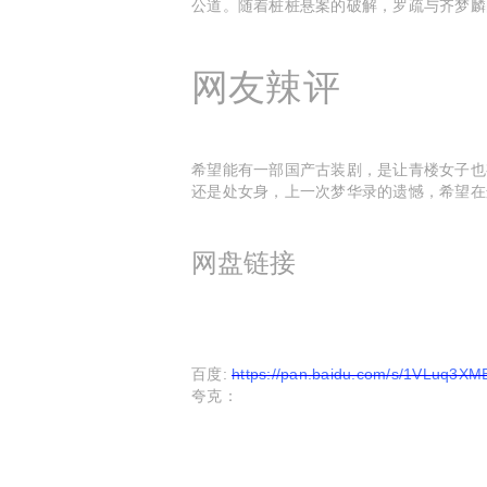
公道。随着桩桩悬案的破解，罗疏与齐梦麟
网友辣评
希望能有一部国产古装剧，是让青楼女子也
还是处女身，上一次梦华录的遗憾，希望在
网盘链接
百度:
https://pan.baidu.com/s/1VLuq3
夸克：