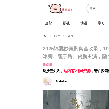
全部
影视
动漫
学习
home
影视
正文
chevron_right
chevron_right
2025锦囊妙策剧集全收录，1
冰卿、翟子路、贺鹏主演，融
影视
站内有相同资源
链接已失效，
，请在搜索
Galahad