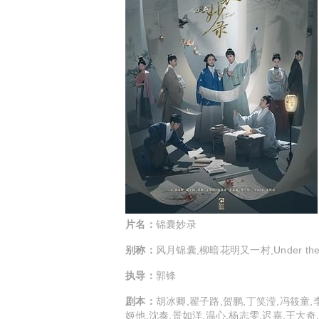
片名：
锦囊妙录
别称：
风月锦囊,柳暗花明又一村,Under the M
执导：
郭锋
剧本：
胡冰卿,翟子路,贺鹏,丁笑滢,冯筱童,
姬他,沈泰,景如洋,温心,杨志雯,迟嘉,王大奇