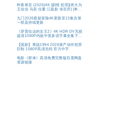
丁禹兮｜奇幻/冒险】夸克
昨夜将至 (2026)4K [剧情 犯罪][佟大为
王佳佳 马苏 任重 江疏影 张百乔] [单集
约1.6GB]
九门2026悬疑冒险4K更新至13集含第
一部及持续更新
《穿普拉达的女王2》4K HDR DV无损
超清1080P内嵌中英多语字幕全集下载
共44.7G
【国剧】寒战1994 2026港产动作犯罪
巨制 1080P高清无码 官方中字
电影《群体》高清免费完整版百度网盘
资源链接