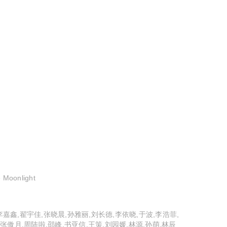
oonlight
李嘉鑫,翟宇佳,张晓晨,孙雅丽,刘长德,李依晓,于波,李浩菲,
,张傲月,周陆啦,邵峰,书亚信,王策,刘园媛,林源,孙萌,林辰