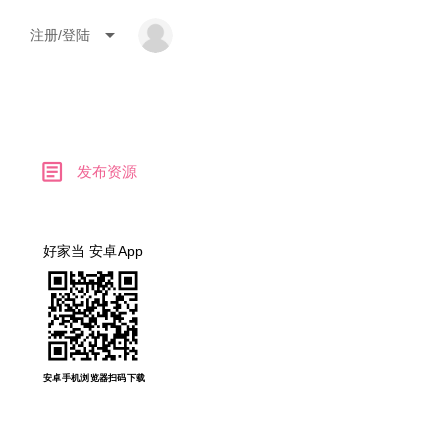
arrow_drop_down
注册/登陆
article
发布资源
好家当 安卓App
安卓手机浏览器扫码下载