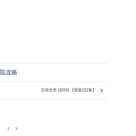
获取攻略
keyboard_arrow_right
完美世界 (2024) 【更新222集】
keyboard_arrow_left
keyboard_arrow_right