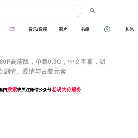
search
sports_esports
help_outline
音乐/音频
图片
书籍
其他
080P高清版，单集0.3G，中文字幕，胡
合剧情、爱情与古装元素
搜索
老胡为你服务
框内
或关注微信公众号