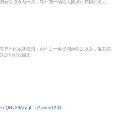
的感情也逐渐升温，殊不知一场更大阴谋正在悄然逼近。
有尊严的收获爱情，而不是一再强调虽然是妓女，但其实
这剧能够找回来
XMErnQRyX9ATaqL_g?pwd=1234