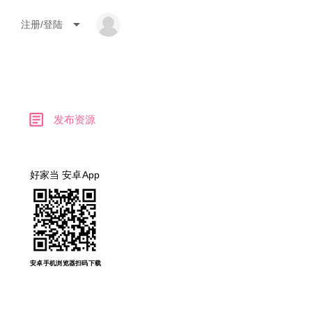
arrow_drop_down
注册/登陆
article
发布资源
好家当 安卓App
安卓手机浏览器扫码下载