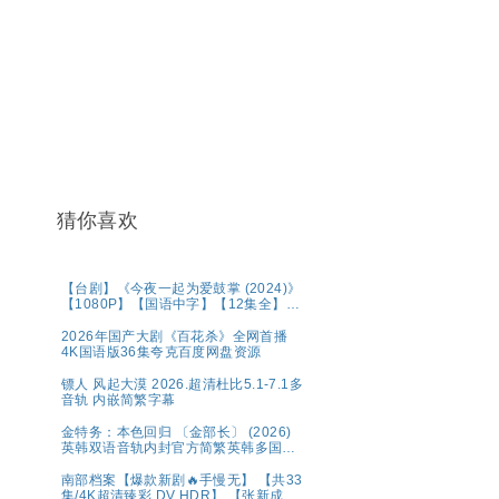
猜你喜欢
【台剧】《今夜一起为爱鼓掌 (2024)》
【1080P】【国语中字】【12集全】
【15.8G】
2026年国产大剧《百花杀》全网首播
4K国语版36集夸克百度网盘资源
镖人 风起大漠 2026.超清杜比5.1-7.1多
音轨 内嵌简繁字幕
金特务：本色回归 〔金部长〕 (2026)
英韩双语音轨内封官方简繁英韩多国字
幕.1080p.NF.WEB-DL.M【单集2～
3GB】
南部档案【爆款新剧🔥手慢无】 【共33
集/4K超清臻彩 DV HDR】 【张新成、