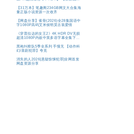
丁禹兮｜奇幻/冒险】夸克
【31万本】笔趣阁234GB网文大合集海
量正版小说资源一次收齐
【网盘分享】雀骨(2026)全28集国语中
字1080P高码艾米侯明昊古装爱情
《穿普拉达的女王2》4K HDR DV无损
超清1080P内嵌中英多语字幕全集下载
共44.7G
黑袍纠察队5季全系列 手慢无 【动作科
幻/喜剧犯罪】夸克
消失的人2026[悬疑惊悚犯罪]全网首发
网盘资源分享