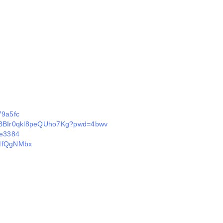
79a5fc
0uZBBIr0qkl8peQUho7Kg?pwd=4bwv
9e3384
dMfQgNMbx