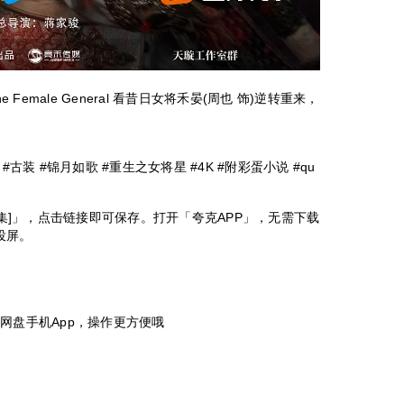
 the Female General 看昔日女将禾晏(周也 饰)逆转重来，
 #古装 #锦月如歌 #重生之女将星 #4K #附彩蛋小说 #qu
全36集]」，点击链接即可保存。打开「夸克APP」，无需下载
投屏。
百度网盘手机App，操作更方便哦