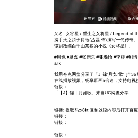
又名: 女将星 / 重生之女将星 / Legend of
携手天之骄子肖珏(丞磊 饰)撰写一代传奇。
该剧改编自千山茶客的小说《女将星》。
#周也 #丞磊 #张康乐 #张淼怡 #李卿 #剧情
ark
我用夸克网盘分享了「J '锦'月'如'歌' [
在线播放视频，畅享原画5倍速，支持电视
链接：
「【J】锦丨月如歌」来自UC网盘分享
链接: 提取码:x8kt 复制这段内容后打开
链接：
链接：
链接：