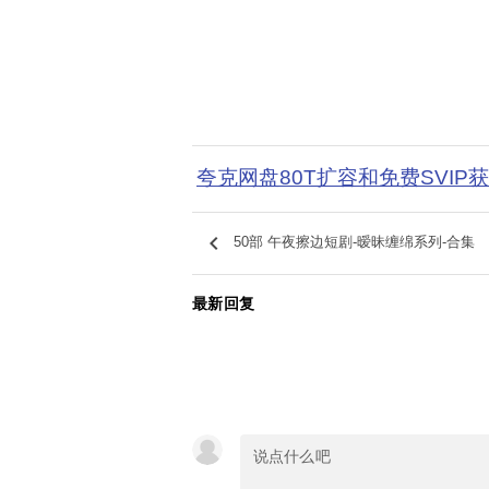
夸克网盘80T扩容和免费SVIP
keyboard_arrow_left
50部 午夜擦边短剧-暧昧缠绵系列-合集
最新回复