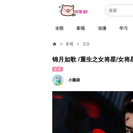
全部
影视
动漫
学习
home
影视
正文
chevron_right
chevron_right
锦月如歌 /重生之女将星/女将星(
影视
小脑袋