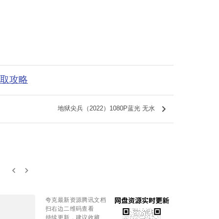
获取攻略
keyboard_arrow_right
地狱尖兵（2022）1080P蓝光 无水
keyboard_arrow_left
keyboard_arrow_right
夸克最新资源腾讯文档
扫右边二维码查看
持续更新，建议收藏