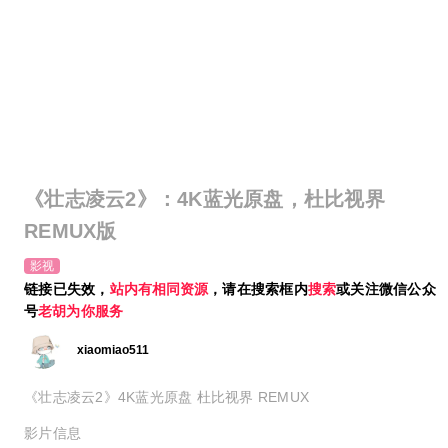
《壮志凌云2》：4K蓝光原盘，杜比视界
REMUX版
影视
链接已失效，
站内有相同资源
，请在搜索框内
搜索
或关注微信公众
号
老胡为你服务
xiaomiao511
《壮志凌云2》4K蓝光原盘 杜比视界 REMUX
影片信息