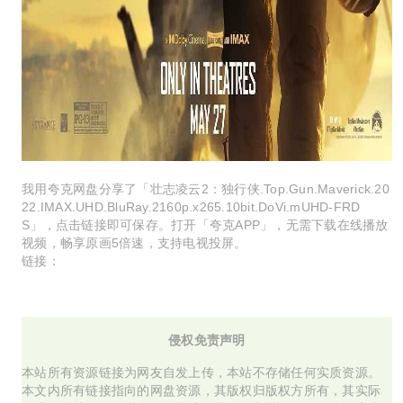
我用夸克网盘分享了「壮志凌云2：独行侠.Top.Gun.Maverick.20
22.IMAX.UHD.BluRay.2160p.x265.10bit.DoVi.mUHD-FRD
S」，点击链接即可保存。打开「夸克APP」，无需下载在线播放
视频，畅享原画5倍速，支持电视投屏。
链接：
侵权免责声明
本站所有资源链接为网友自发上传，本站不存储任何实质资源。
本文内所有链接指向的网盘资源，其版权归版权方所有，其实际