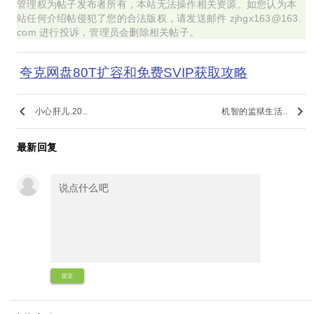
管理权为帖子发布者所有，本站无法操作相关资源。如您认为本
站任何介绍帖侵犯了您的合法版权，请发送邮件 zjhgx163@163.
com 进行投诉，管理员会删除相关帖子。
夸克网盘80T扩容和免费SVIP获取攻略
keyboard_arrow_left
keyboard_arrow_right
小心肝儿.20..
机智的监狱生活..
最新回复
提交