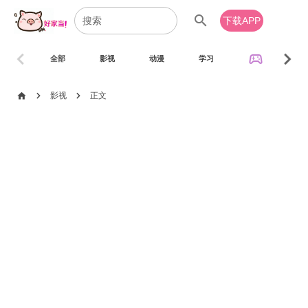
search
下载APP
chevron_left
chevron_right
sports_esports
全部
影视
动漫
学习
音乐
chevron_right
chevron_right
home
影视
正文