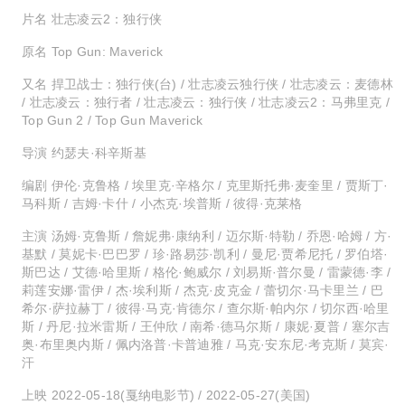
片名 壮志凌云2：独行侠
原名 Top Gun: Maverick
又名 捍卫战士：独行侠(台) / 壮志凌云独行侠 / 壮志凌云：麦德林
/ 壮志凌云：独行者 / 壮志凌云：独行侠 / 壮志凌云2：马弗里克 /
Top Gun 2 / Top Gun Maverick
导演 约瑟夫·科辛斯基
编剧 伊伦·克鲁格 / 埃里克·辛格尔 / 克里斯托弗·麦奎里 / 贾斯丁·
马科斯 / 吉姆·卡什 / 小杰克·埃普斯 / 彼得·克莱格
主演 汤姆·克鲁斯 / 詹妮弗·康纳利 / 迈尔斯·特勒 / 乔恩·哈姆 / 方·
基默 / 莫妮卡·巴巴罗 / 珍·路易莎·凯利 / 曼尼·贾希尼托 / 罗伯塔·
斯巴达 / 艾德·哈里斯 / 格伦·鲍威尔 / 刘易斯·普尔曼 / 雷蒙德·李 /
莉莲安娜·雷伊 / 杰·埃利斯 / 杰克·皮克金 / 蕾切尔·马卡里兰 / 巴
希尔·萨拉赫丁 / 彼得·马克·肯德尔 / 查尔斯·帕内尔 / 切尔西·哈里
斯 / 丹尼·拉米雷斯 / 王仲欣 / 南希·德马尔斯 / 康妮·夏普 / 塞尔吉
奥·布里奥内斯 / 佩内洛普·卡普迪雅 / 马克·安东尼·考克斯 / 莫宾·
汗
上映 2022-05-18(戛纳电影节) / 2022-05-27(美国)