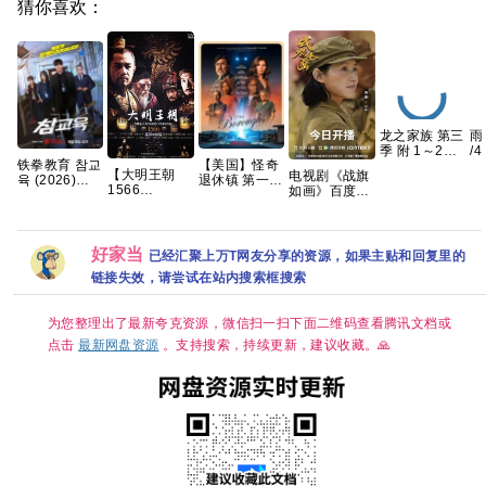
猜你喜欢：
龙之家族 第三
雨
季 附 1～2季
/
铁拳教育 참교
【美国】怪奇
4K WEB-
质
【大明王朝
电视剧《战旗
육 (2026)
退休镇 第一季
DL.DDP5.1
夸
1566
如画》百度云
[4K-HDR] [内
(2026) 科幻 /
内嵌简繁英字
【
(2007)】【又
网盘1080P高
封多国字幕]
悬疑 又名: 时
幕 【单集7GB
8
名: 嘉靖与海
清免费资源下
[全10集]【单
异社区 / 退休
左右】
瑞】【国剧46
载
集5～8GB】
镇 / 自治镇 夸
集全】
好家当
已经汇聚上万T网友分享的资源，如果主贴和回复里的
克
【1080P】
链接失效，请尝试在站内搜索框搜索
【国语中字
（79.6GB）】
【豆瓣9.8
为您整理出了最新夸克资源，微信扫一扫下面二维码查看腾讯文档或
分】【剧情 /
历史】【陈宝
点击
最新网盘资源
。支持搜索，持续更新，建议收藏。🙏
国 / 黄志忠 /
倪大红 】夸克