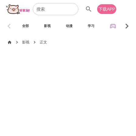
search
下载APP
chevron_left
chevron_right
sports_esports
全部
影视
动漫
学习
音乐
chevron_right
chevron_right
home
影视
正文