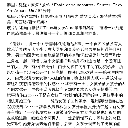
泰国 / 悬疑 / 惊悚 / 恐怖 / Están entre nosotros / Shutter: They
Are Around Us / 97分钟
班庄·比辛达拿刚 / 柏德潘·王般 / 阿南达·爱华灵咸 / 娜特慧兰·塔
美 / 阿西塔·西卡玛娜 /
该片讲述自由摄影师Thun与女友Jane肇事逃逸后，遭遇一系列超
自然恐怖事件，最终揭开一个悲惨怨灵真相的故事。
《鬼影》，讲一个关于懦弱和混沌的故事。一个自闭的被所有人
排斥讥笑的女大学生，在大学里和喜爱摄影的男主角相遇并且相
爱。男主角因为女主角脱俗清丽的外表和沉默温柔的气质而和女
主角在一起，可惜，这个女孩那个时候并不知道他是一个没有担
当的人。男生有3个铁哥们，由于女孩在同学中间的另类形象，所
以男孩一直没有公开他们的恋情，即使已经XX过~~~~暗夜里的情
人，白天扮演欺负女孩4人组的角色，晚上相拥入眠~~~男孩体会
着这种变态情感带来的快感~~~~终于有一天，女孩子被男孩子的3
个朋友强奸，男孩子误入现场之后却被要求给女孩子拍裸照防止
把事情传出去~~~于是在女孩子“救我”的凄厉呼喊中，男孩手中的
相机开始工作~~~~~~~~然后女孩子回到家乡，滥用药物继而在医
院跳楼自杀~~~~~故事从男孩和新女友开车撞人开始讲起，新女友
开车撞到了一个长发女孩（后被证实是前女友也就是鬼）被男朋
友教唆逃跑（瞧瞧这个坏男人），然后惴惴不安，照片上的奇怪
光束吸引她开始调查这件事情，后来，女孩子调查到了男孩的前