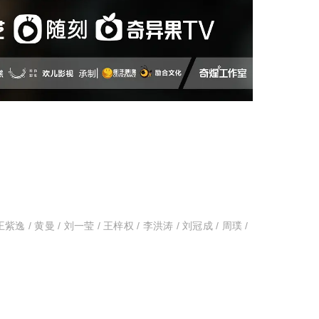
王紫逸 / 黄曼 / 刘一莹 / 王梓权 / 李洪涛 / 刘冠成 / 周璞 /