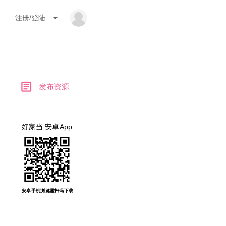
arrow_drop_down
注册/登陆
article
发布资源
好家当 安卓App
安卓手机浏览器扫码下载