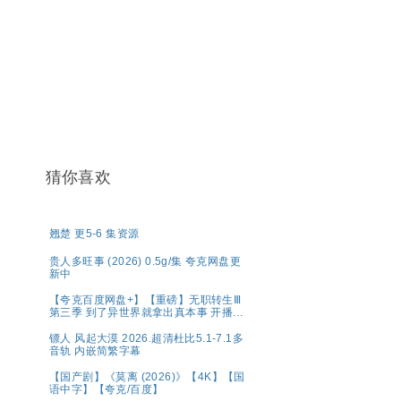
猜你喜欢
翘楚 更5-6 集资源
贵人多旺事 (2026) 0.5g/集 夸克网盘更
新中
【夸克百度网盘+】【重磅】无职转生Ⅲ
第三季 到了异世界就拿出真本事 开播2
集
镖人 风起大漠 2026.超清杜比5.1-7.1多
音轨 内嵌简繁字幕
【国产剧】《莫离 (2026)》【4K】【国
语中字】【夸克/百度】