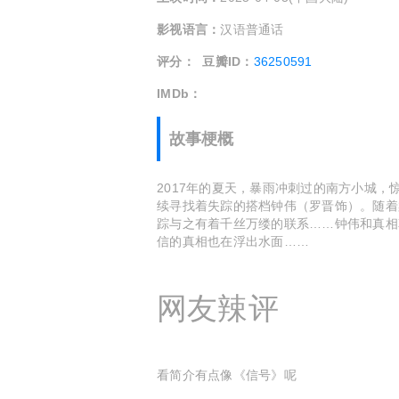
影视语言：
汉语普通话
评分：
豆瓣ID：
36250591
IMDb：
故事梗概
2017年的夏天，暴雨冲刺过的南方小城
续寻找着失踪的搭档钟伟（罗晋饰）。随着
踪与之有着千丝万缕的联系……钟伟和真相
信的真相也在浮出水面……
网友辣评
看简介有点像《信号》呢