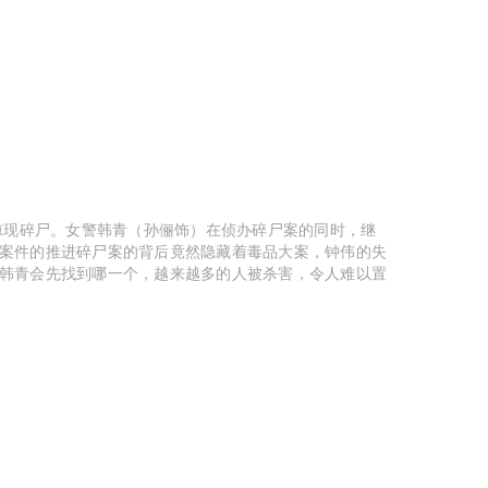
，惊现碎尸。女警韩青（孙俪饰）在侦办碎尸案的同时，继
案件的推进碎尸案的背后竟然隐藏着毒品大案，钟伟的失
韩青会先找到哪一个，越来越多的人被杀害，令人难以置