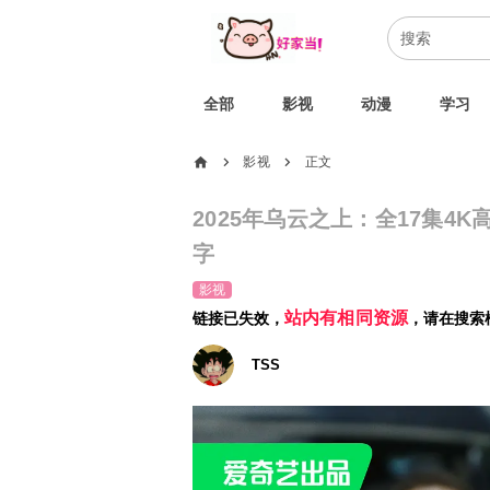
全部
影视
动漫
学习
home
影视
正文
chevron_right
chevron_right
2025年乌云之上：全17集4K高清6
字
影视
站内有相同资源
链接已失效，
，请在搜索
TSS