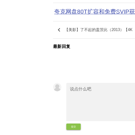
夸克网盘80T扩容和免费SVIP
keyboard_arrow_left
【美影】了不起的盖茨比（2013）【4K
最新回复
提交