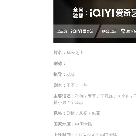
片名：
乌云之上
别称：
-
执导：
花箐
剧本：
王不 / 一莹
主要演员：
孙俪 / 罗晋 / 丁冠森 / 李小冉 / 
翟小兴 / 宁晓志
风格：
剧情 / 悬疑 / 犯罪
国家地区：
中国大陆
上映时间：
2025-04-03(中国大陆)