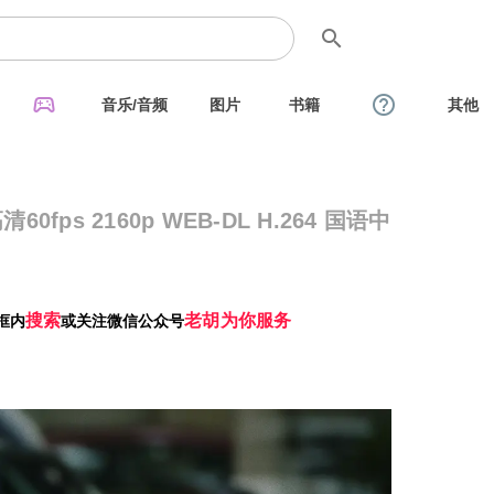
search
sports_esports
help_outline
音乐/音频
图片
书籍
其他
0fps 2160p WEB-DL H.264 国语中
搜索
老胡为你服务
框内
或关注微信公众号