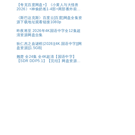
【夸克百度网盘+】《小黄人与大怪兽
2026》+神偷奶爸1-4部+两部番外前传
系列原盘REMUX国英
《斯巴达克斯》百度云[百度]网盘全集资
源下载地址观看链接1080p
昨夜将至 2026年4K国语中字全12集超
清资源网盘合集
狄仁杰之血谜棺(2026)[4K.国语中字][网
盘资源][1.5GB]
翘楚 全24集 全4K超清【国语中字】
【SDR DDP5.1】【完结】网盘资源观
看