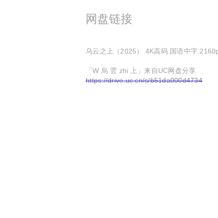
网盘链接
乌云之上（2025） 4K高码.国语中字.2160p.60f
「W 烏 雲 zhi 上」来自UC网盘分享
https://drive.uc.cn/s/b51da000d4734