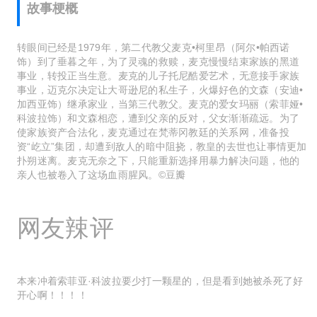
故事梗概
转眼间已经是1979年，第二代教父麦克•柯里昂（阿尔•帕西诺
饰）到了垂暮之年，为了灵魂的救赎，麦克慢慢结束家族的黑道
事业，转投正当生意。麦克的儿子托尼酷爱艺术，无意接手家族
事业，迈克尔决定让大哥逊尼的私生子，火爆好色的文森（安迪•
加西亚饰）继承家业，当第三代教父。麦克的爱女玛丽（索菲娅•
科波拉饰）和文森相恋，遭到父亲的反对，父女渐渐疏远。为了
使家族资产合法化，麦克通过在梵蒂冈教廷的关系网，准备投
资“屹立”集团，却遭到敌人的暗中阻挠，教皇的去世也让事情更加
扑朔迷离。麦克无奈之下，只能重新选择用暴力解决问题，他的
亲人也被卷入了这场血雨腥风。©豆瓣
网友辣评
本来冲着索菲亚·科波拉要少打一颗星的，但是看到她被杀死了好
开心啊！！！！