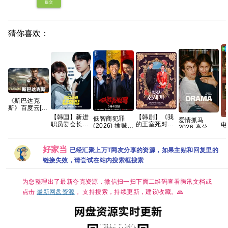
提交
猜你喜欢：
《斯巴达克
斯》百度云[百
度]网盘全集资
【韩剧】《我
【韩国】新进
低智商犯罪
爱情抓马
源下载地址观
的王室死对
职员姜会长
电
(2026) 擒贼
2026 高分 爱
看链接1080p
头》林智妍 许
(2026) 剧情 /
角
记/4K 60
情 【正式版】
南俊 张胜祖
爱情 / 奇幻 又
清
50FPS S01杜
内嵌官中
李世熙 金玟锡
名: Reborn
度
比音效 HDR
好家当
已经汇聚上万T网友分享的资源，如果主贴和回复里的
蔡书安 金海淑
Rookie /
HiveWeb/内
2026/喜剧/爱
Suddenly
链接失效，请尝试在站内搜索框搜索
嵌简中字幕/
情/奇幻/已更
Intern 夸克
【单集1～
最新 夸克
3GB】
为您整理出了最新夸克资源，微信扫一扫下面二维码查看腾讯文档或
点击
最新网盘资源
。支持搜索，持续更新，建议收藏。🙏