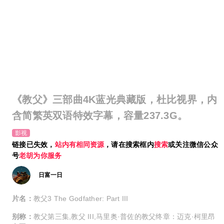
《教父》三部曲4K蓝光典藏版，杜比视界，内
含简繁英双语特效字幕，容量237.3G。
影视
链接已失效，
站内有相同资源
，请在搜索框内
搜索
或关注微信公众
号
老胡为你服务
日富一日
片名：
教父3 The Godfather: Part III
别称：
教父第三集,教父 III,马里奥·普佐的教父终章：迈克·柯里昂