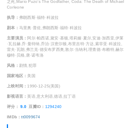
之死,Mario Puzo’s The Godfather, Coda: The Death of Michael
Corleone
执导：
弗朗西斯·福特·科波拉
剧本：
马里奥·普佐,弗朗西斯·福特·科波拉
主要演员：
阿尔·帕西诺,黛安·基顿,塔莉娅·夏尔,安迪·加西亚,伊莱
·瓦拉赫,乔·曼特纳,乔治·汉密尔顿,布里吉特·方达,索菲亚·科波拉,
雷夫·瓦朗,弗兰克·德安布罗西奥,敦尔·当纳利,理查德·布赖特,赫尔
穆特·贝格,唐·诺韦洛
风格：
剧情,犯罪
国家地区：
美国
上映时间：
1990-12-25(美国)
影视语言：
英语,意大利语,德语,拉丁语
评分：
9.0
豆瓣ID：
1294240
IMDb：
tt0099674