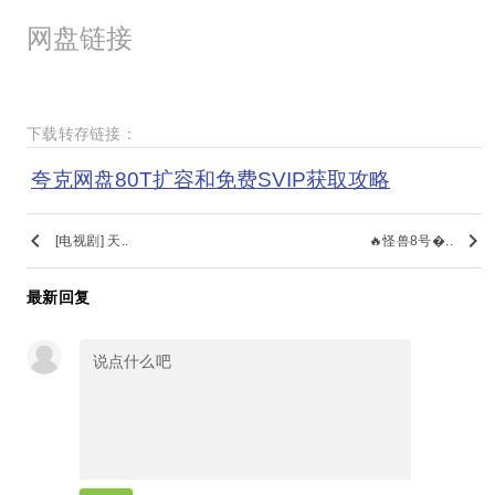
网盘链接
下载转存链接：
夸克网盘80T扩容和免费SVIP获取攻略
keyboard_arrow_left
keyboard_arrow_right
[电视剧] 天..
🔥怪兽8号..
最新回复