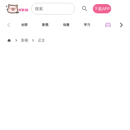
search
下载APP
chevron_left
chevron_right
sports_esports
全部
影视
动漫
学习
音乐
chevron_right
chevron_right
home
影视
正文