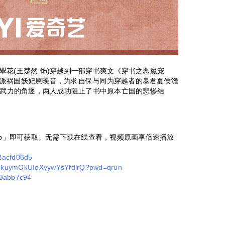
翠花(王楚然 饰)穿越到一部穿书爽文《穿书之恶魔宠
派祸国妖妃庾晚音，为求自保与同为穿越者的暴君夏侯澹
力和武力的角逐，两人成功阻止了书中原本亡国的悲惨结
pp」即可获取。无需下载在线查看，视频原画享倍速播放
d2acfd06d5
/11kuymOkUIoXyywYsYfdlrQ?pwd=qrun
f23abb7c94