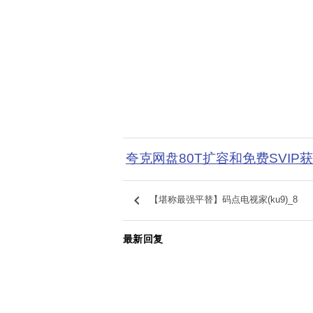
夸克网盘80T扩容和免费SVIP
keyboard_arrow_left
【堪称最强平替】码点电视家(ku9)_8
最新回复