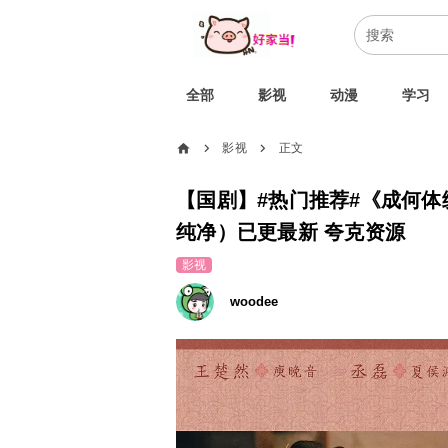
全部
影视
动漫
学习
home
影视
正文
chevron_right
chevron_right
【国剧】#热门推荐#《成何体统》
纯净）已更最新 夸克资源
影视
woodee