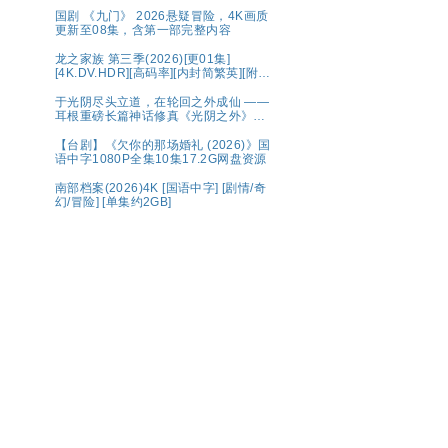
出嫁，鸡飞狗跳🤣 央八黄金档欢喜开播
🥳 带球相亲，啼笑皆非😂 生而自由，活
国剧 《九门》 2026悬疑冒险，4K画质
出潇洒💫 婚姻不是人生的必选项，幸福
更新至08集，含第一部完整内容
才是💕 夸克
龙之家族 第三季(2026)[更01集]
[4K.DV.HDR][高码率][内封简繁英][附1-
2季][8GB集]
于光阴尽头立道，在轮回之外成仙 ——
耳根重磅长篇神话修真《光阴之外》典
藏完整版
【台剧】《欠你的那场婚礼 (2026)》国
语中字1080P全集10集17.2G网盘资源
南部档案(2026)4K [国语中字] [剧情/奇
幻/冒险] [单集约2GB]