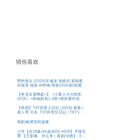
猜你喜欢
野狗骨头 (2026)宋威龙 张婧仪 梁靖康
何瑞贤 练练 何明翰 周铁2026/剧情/爱
情/4K资源更新中
【夸克百度网盘+】《小黄人与大怪兽
2026》+神偷奶爸1-4部+两部番外前传
系列原盘REMUX国英
【韩国】TXT的育儿日记 (2026) 家庭 /
真人秀 又名: TXT的育兒日記 / TXT's
Parenting Diary 夸克 Wavve（웨이
브）将于 5 月 1 日（周五）独家公开宣
韩剧|检察官的提案
布传奇综艺回归的《TXT的育儿日记》
小芳【共18集/4K超清DV HDR】手慢无
🈲 【王影璐、辛云来｜喜剧/治愈】 小芳