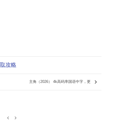
获取攻略
keyboard_arrow_right
主角（2026） 4k高码率国语中字，更
keyboard_arrow_left
keyboard_arrow_right