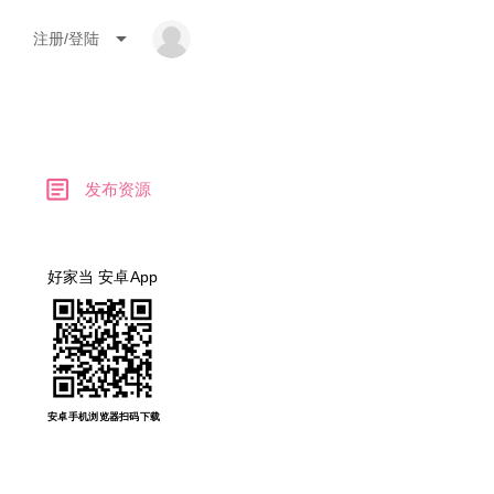
arrow_drop_down
注册/登陆
article
发布资源
好家当 安卓App
安卓手机浏览器扫码下载