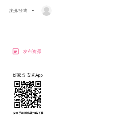
arrow_drop_down
注册/登陆
article
发布资源
好家当 安卓App
安卓手机浏览器扫码下载