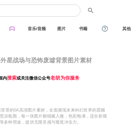
search
sports_esports
help_outline
音乐/音频
图片
书籍
其他
科幻外星战场与恐怖废墟背景图片素材
搜索
老胡为你服务
框内
或关注微信公众号
境背景的5K高清图片素材，全面展现未来科幻世界的震撼
荒凉氛围，每一张图片都细腻入微，色彩饱满，适合影视
等多种用途，提供无限灵感与视觉冲击力。