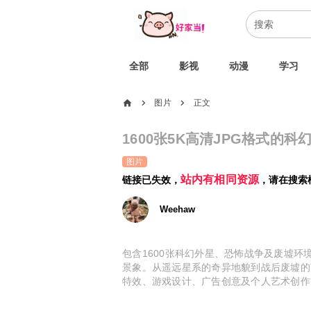
全部
影视
动漫
学习
home
图片
正文
chevron_right
chevron_right
1600张5K高清JPG格式的
图片
站内有相同资源
链接已失效，
，请在搜索
Weehaw
包含1600张科幻外星、恐怖战争及废墟环
景象。从遥远星系的奇异地貌到战后废墟的
特效、游戏设计、广告创意及个人艺术创作