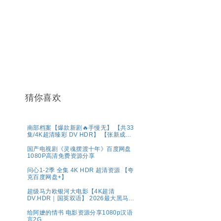
猜你喜欢
南部档案【爆款新剧🔥手慢无】 【共33
集/4K超清臻彩 DV HDR】 【张新成、
丁禹兮｜奇幻/冒险】夸克
国产电视剧《灵魂摆渡十年》百度网盘
1080P高清免费资源分享
问心1-2季 全集 4K HDR 超清资源 【夸
克百度网盘+】
超级马力欧银河大电影【4K超清
DV.HDR｜国英双语】 2026最大黑马！
全球票房第一🏆 夸克
给阿嬷的情书 电影资源分享1080p汉语
言2G