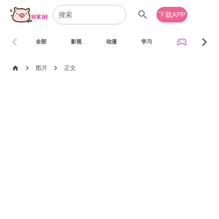
search
下载APP
chevron_left
chevron_right
sports_esports
全部
影视
动漫
学习
音乐
chevron_right
chevron_right
home
图片
正文