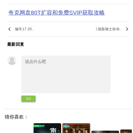
夸克网盘80T扩容和免费SVIP获取攻略
keyboard_arrow_left
keyboard_arrow_right
编号17.20..
《假面骑士加布..
最新回复
提交
猜你喜欢：