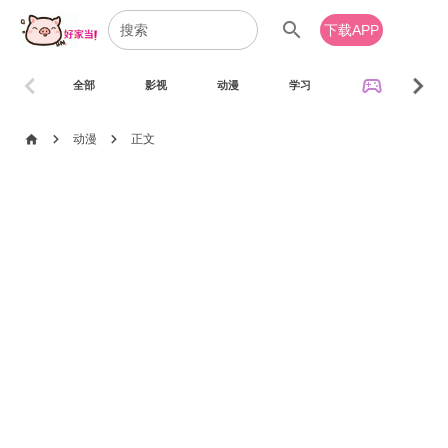
search
下载APP
chevron_left
chevron_right
sports_esports
全部
影视
动漫
学习
音乐
chevron_right
chevron_right
home
动漫
正文