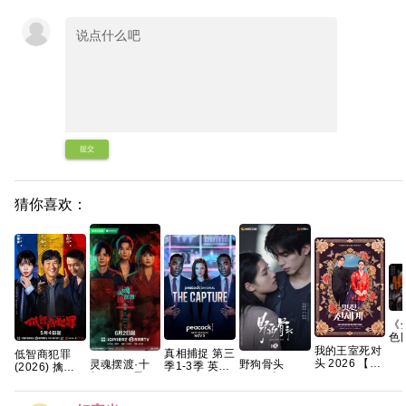
提交
猜你喜欢：
《
色
新中
我的王室死对
真相捕捉 第三
低智商犯罪
率
头 2026 【首
灵魂摆渡·十
野狗骨头
季1-3季 英剧
(2026) 擒贼
百
播】【穿越、
年 2026 灵魂
2026 全32集
[剧情/惊悚]
记/4K
【1
爱情】 【林智
摆渡5 悬疑惊
国语中字
[荷丽黛·格兰
60.50FPS
蓝
妍 / 许南俊】
悚奇幻冒险 于
1080P高清资
杰 / 帕帕·厄希
S01杜比音效