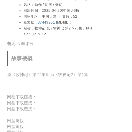
虞晓旭 / 于凯隆 / 高嗣航 / 张恒 / 王宇航 / 黑
风格：
动作 / 动画 / 奇幻
石稔 / 唐昊
播出时间：
2025-04-20(中国大陆)
国家地区：
中国大陆 丨
集数：52
豆瓣ID :
37449251
IMDbID :
别称：
牧神记 贰 / 牧神记 第27-78集 / Tale
s of Qin Mu 2
暂无
豆瓣评分
故事梗概
原《牧神记》第27集即为《牧神记2》第1集。
网盘下载链接：
网盘下载链接：
网盘下载链接：
网盘链接：
网盘链接：