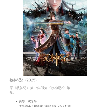
牧神记2
(2025)
原《牧神记》第27集即为《牧神记2》第1
集。
执导：
沈乐平
主要演员：
姚铭舜 / 李欣 / 程玉珠 / 杜晴晴 /