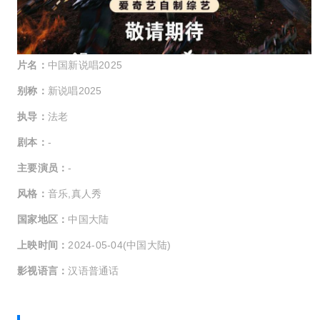
片名：
中国新说唱2025
别称：
新说唱2025
执导：
法老
剧本：
-
主要演员：
-
风格：
音乐,真人秀
国家地区：
中国大陆
上映时间：
2024-05-04(中国大陆)
影视语言：
汉语普通话