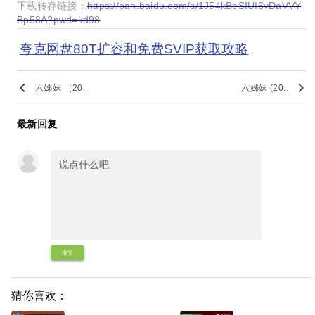
下载转存链接：
https://pan.baidu.com/s/1J54kBeSIUI6vDaVVY
Bp58A?pwd=kd98
夸克网盘80T扩容和免费SVIP获取攻略
keyboard_arrow_left
keyboard_arrow_right
六姊妹 （20..
六姊妹 (20..
最新回复
提交
猜你喜欢：