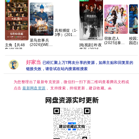
真相捕捉（1-
3季）(2019-
宿敌恋人
校园
2026)
菜鸟炊事兵
(2025)[泰剧]
园恋曲
【1080P】
(2026)[WEB-
主角【共48
[电视剧] 昨夜
[1080P.泰语
季 爱
【英语中字】
DL.1080p]
集/4K超清
将至 (2026)
中字网盘资
【全
【22G】惊悚
[内封简繁英]
DV.HDR】
4K 国语中字
源][0.8GB集]
中简
犯罪
[喜剧/奇幻]
张艺谋监制，
(全12集)
好家当
[1.6GB/集]
王菲献唱 夸
[12.2G]
已经汇聚上万T网友分享的资源，如果主贴和回复里的
克
链接失效，请尝试在站内搜索框搜索
为您整理出了最新夸克资源，微信扫一扫下面二维码查看腾讯文档或
点击
最新网盘资源
。支持搜索，持续更新，建议收藏。🙏