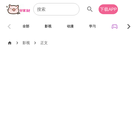
search
下载APP
chevron_left
chevron_right
sports_esports
全部
影视
动漫
学习
音乐
chevron_right
chevron_right
home
影视
正文