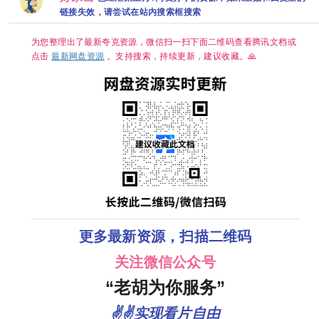
艾米侯明昊
夸克
多诺费奥 克
[19.6GB]
领衔，单集
链接失效，请尝试在站内搜索框搜索
里斯滕·里特
300MB超清
2026/剧情/
网盘资源分
动作/科幻/惊
享
为您整理出了最新夸克资源，微信扫一扫下面二维码查看腾讯文档或
悚/犯罪/奇
幻/冒险/4K
点击
最新网盘资源
。支持搜索，持续更新，建议收藏。🙏
完结 夸克
更多最新资源，扫描二维码
关注微信公众号
“老胡为你服务”
✌✌实现看片自由