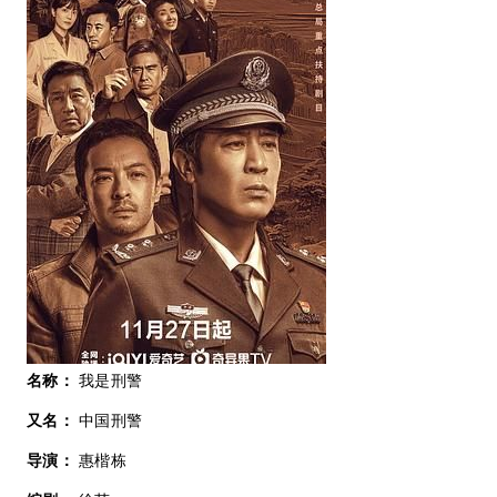
名称：
我是刑警
又名：
中国刑警
导演：
惠楷栋