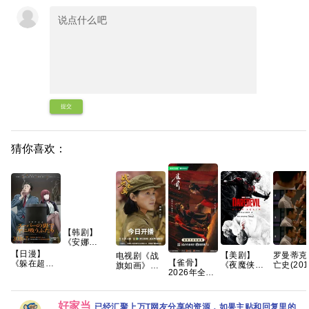
提交
猜你喜欢：
【韩剧】
《安娜
(2022)》
【日漫】
【美剧】
罗曼蒂克
电视剧《战
【1080P】
【雀骨】
《躲在超市
《夜魔侠：
亡史(201
旗如画》百
【韩语中
2026年全网
后门抽烟的
重生 第二
[蓝光原
度云网盘
字】【6集
更新至16
两人》2026/
季》（附系
REMUX]
1080P高清
全】
集，1280P
动画/剧情/爱
列）查理·考
封简繁英]
免费资源下
国语中字，
情/CR完结
克斯 文森特·
优/章子怡
载
好家当
已经汇聚上万T网友分享的资源，如果主贴和回复里的