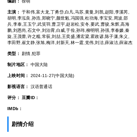
编剧：
徐萌
主演：
于和伟,富大龙,丁勇岱,白凡,马苏,黄曼,刘凯,赵阳,李溪芮,
胡明,李泓良,孙浩,郑晓宁,颜世魁,冯国强,杜功海,李宝安,周波,邵
兵,李泰,王玉宁,武笑羽,曹卫宇,赵岩松,安冬,要武,曹骏,朱辉,高海
鹏,刘恩尚,石文中,刘泊霄,白威,于俭,孙玮,柳明明,孙强,李春嫒,秦
旋,王茂蕾,许之糯,常荻,刘喆,王奕盛,潘宏梁,霍政谚,陈子潇,朱义,
李田野,崔文静,张旭,梅洋,封新天,林一霆,党伟,刘洁,薛淑洁,薛淑杰
类型：
剧情,犯罪
制片地区：
中国大陆
上映时间：
2024-11-27(中国大陆)
影视语言：
汉语普通话
评分：
豆瓣ID：
IMDb：
剧情介绍