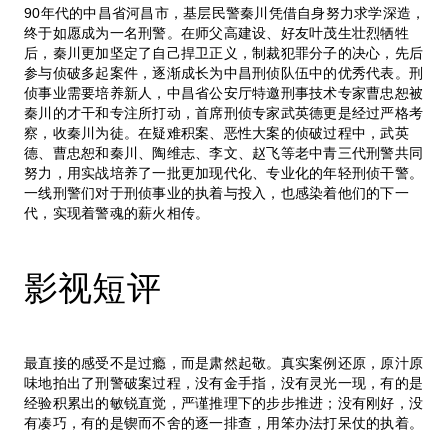
90年代的中昌省河昌市，基层民警秦川凭借自身努力求学深造，
终于如愿成为一名刑警。在师父高建设、好友叶茂生壮烈牺牲
后，秦川更加坚定了自己捍卫正义，制裁犯罪分子的决心，先后
参与侦破多起案件，逐渐成长为中昌刑侦队伍中的优秀代表。刑
侦事业需要培养新人，中昌省公安厅特邀刑事技术专家曹忠恕被
秦川的才干和专注所打动，首席刑侦专家武英德更是经过严格考
察，收秦川为徒。在疑难积案、恶性大案的侦破过程中，武英
德、曹忠恕和秦川、陶维志、李文、赵飞等老中青三代刑警共同
努力，用实战培养了一批更加现代化、专业化的年轻刑侦干警。
一线刑警们对于刑侦事业的执着与投入，也感染着他们的下一
代，实现着警魂的薪火相传。
影视短评
最直接的感受不是过瘾，而是肃然起敬。真实案例还原，原汁原
味地拍出了刑警破案过程，没有金手指，没有灵光一现，有的是
经验积累出的敏锐直觉，严谨推理下的步步推进；没有刚好，没
有凑巧，有的是锲而不舍的逐一排查，用笨办法打呆仗的执着。