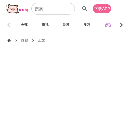
search
下载APP
chevron_left
chevron_right
sports_esports
全部
影视
动漫
学习
音乐
chevron_right
chevron_right
home
影视
正文