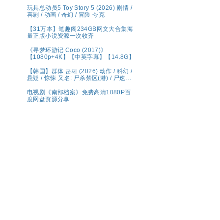
玩具总动员5 Toy Story 5 (2026) 剧情 /
喜剧 / 动画 / 奇幻 / 冒险 夸克
【31万本】笔趣阁234GB网文大合集海
量正版小说资源一次收齐
《寻梦环游记 Coco (2017)》
【1080p+4K】【中英字幕】【14.8G】
【韩国】群体 군체 (2026) 动作 / 科幻 /
悬疑 / 惊悚 又名: 尸杀禁区(港) / 尸速禁
区(台) 夸克 影片讲述了因不明感染事件
而被封锁的建筑内，孤立无援的幸存者
电视剧《南部档案》免费高清1080P百
们对抗以无法预测形态进化的感染者的
度网盘资源分享
故事。