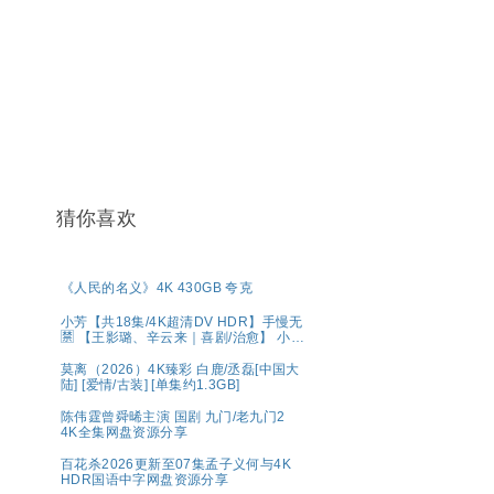
猜你喜欢
《人民的名义》4K 430GB 夸克
小芳【共18集/4K超清DV HDR】手慢无
🈲 【王影璐、辛云来｜喜剧/治愈】 小芳
出嫁，鸡飞狗跳🤣 央八黄金档欢喜开播
🥳 带球相亲，啼笑皆非😂 生而自由，活
莫离（2026）4K臻彩 白鹿/丞磊[中国大
出潇洒💫 婚姻不是人生的必选项，幸福
陆] [爱情/古装] [单集约1.3GB]
才是💕 夸克
陈伟霆曾舜晞主演 国剧 九门/老九门2
4K全集网盘资源分享
百花杀2026更新至07集孟子义何与4K
HDR国语中字网盘资源分享