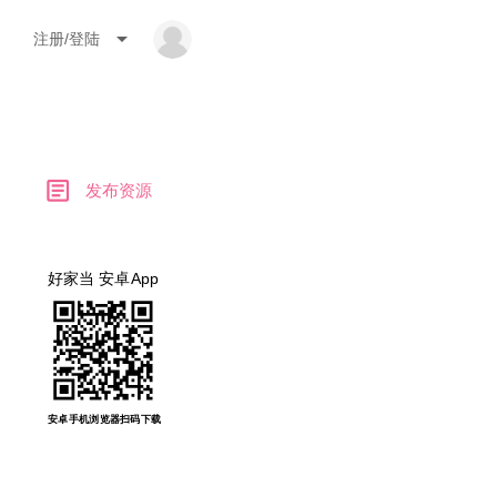
arrow_drop_down
注册/登陆
article
发布资源
好家当 安卓App
安卓手机浏览器扫码下载