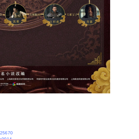
e25670
ea0014