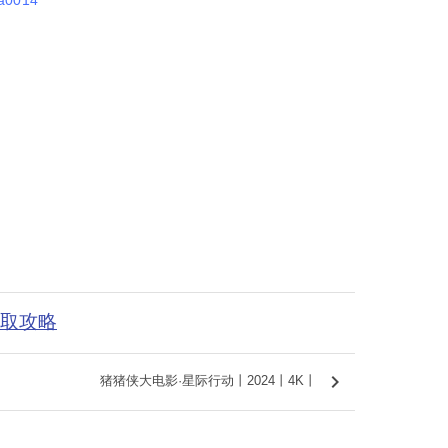
获取攻略
keyboard_arrow_right
猪猪侠大电影·星际行动丨2024丨4K丨