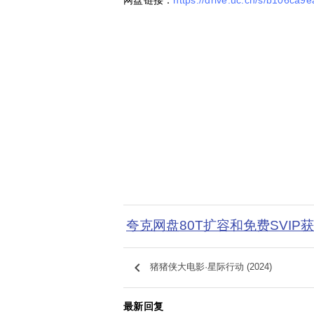
夸克网盘80T扩容和免费SVIP
keyboard_arrow_left
猪猪侠大电影·星际行动 (2024)
最新回复