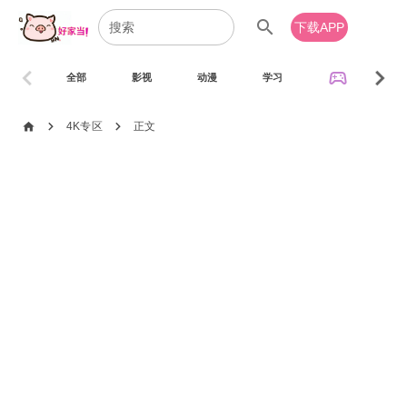
search
下载APP
chevron_left
chevron_right
sports_esports
全部
影视
动漫
学习
音乐
chevron_right
chevron_right
home
4K专区
正文