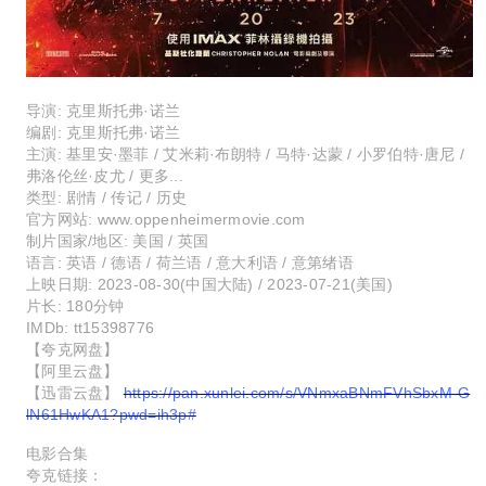
导演: 克里斯托弗·诺兰
编剧: 克里斯托弗·诺兰
主演: 基里安·墨菲 / 艾米莉·布朗特 / 马特·达蒙 / 小罗伯特·唐尼 /
弗洛伦丝·皮尤 / 更多...
类型: 剧情 / 传记 / 历史
官方网站: www.oppenheimermovie.com
制片国家/地区: 美国 / 英国
语言: 英语 / 德语 / 荷兰语 / 意大利语 / 意第绪语
上映日期: 2023-08-30(中国大陆) / 2023-07-21(美国)
片长: 180分钟
IMDb: tt15398776
【夸克网盘】
【阿里云盘】
【迅雷云盘】
https://pan.xunlei.com/s/VNmxaBNmFVhSbxM-G
lN61HwKA1?pwd=ih3p#
电影合集
夸克链接：