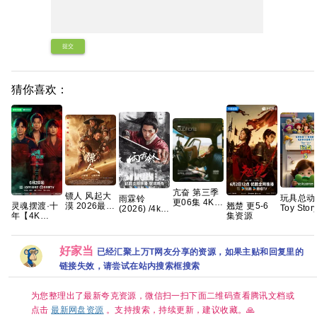
提交
猜你喜欢：
亢奋 第三季
镖人 风起大
玩具总动
雨霖铃
更06集 4K
翘楚 更5-6
灵魂摆渡·十
漠 2026最新
Toy Stor
(2026) /4k超
无损 简繁字
集资源
年‎【4K
港版SDR 超
(2026) 剧情
清高码画质/
幕【夸克百
HDR 完结】
清杜比7.1多
/ 喜剧 / 
简中字幕/夸
度网盘+】
又名：灵魂
音轨 内嵌简
/ 奇幻 / 
克/百度网盘
摆渡5 [于毅
繁字幕
夸克
【单集1～
好家当
已经汇聚上万T网友分享的资源，如果主贴和回复里的
刘智扬] 【附
8GB】
灵魂摆渡1-3
链接失效，请尝试在站内搜索框搜索
季全系列】
夸克
为您整理出了最新夸克资源，微信扫一扫下面二维码查看腾讯文档或
点击
最新网盘资源
。支持搜索，持续更新，建议收藏。🙏