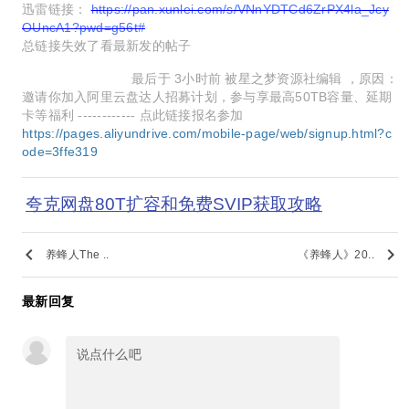
迅雷链接：
https://pan.xunlei.com/s/VNnYDTCd6ZrPX4la_Jcy
OUncA1?pwd=g56t#
总链接失效了看最新发的帖子
最后于
3小时前 被星之梦资源社编辑 ，原因：
邀请你加入阿里云盘达人招募计划，参与享最高50TB容量、延期
卡等福利 ------------ 点此链接报名参加
https://pages.aliyundrive.com/mobile-page/web/signup.html?c
ode=3ffe319
夸克网盘80T扩容和免费SVIP获取攻略
keyboard_arrow_left
keyboard_arrow_right
养蜂人The ..
《养蜂人》20..
最新回复