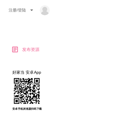
arrow_drop_down
注册/登陆
article
发布资源
好家当 安卓App
安卓手机浏览器扫码下载