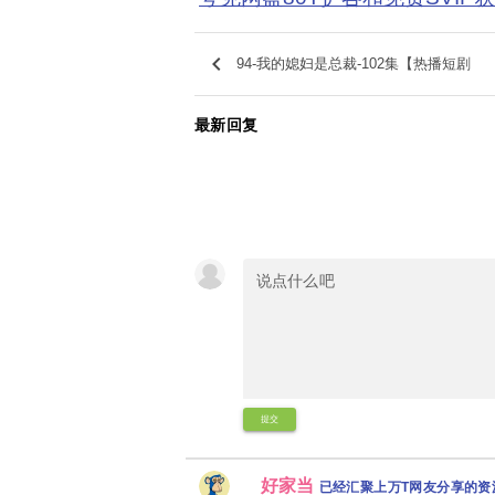
keyboard_arrow_left
94-我的媳妇是总裁-102集【热播短剧
最新回复
提交
好家当
已经汇聚上万T网友分享的