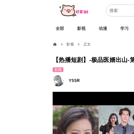
全部
影视
动漫
学习
home
影视
正文
chevron_right
chevron_right
【热播短剧】-极品医婿出山-第
影视
YSSR