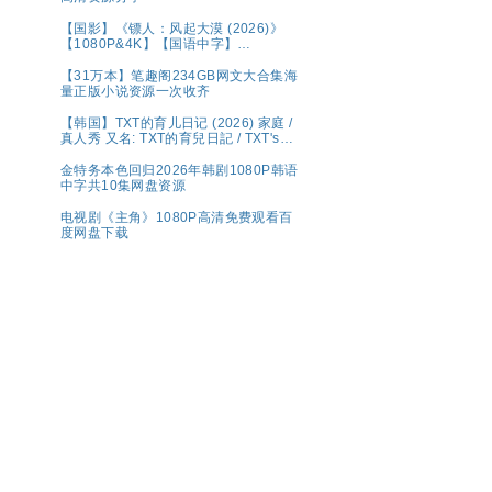
【国影】《镖人：风起大漠 (2026)》
【1080P&4K】【国语中字】
【20.7G】
【31万本】笔趣阁234GB网文大合集海
量正版小说资源一次收齐
【韩国】TXT的育儿日记 (2026) 家庭 /
真人秀 又名: TXT的育兒日記 / TXT's
Parenting Diary 夸克 Wavve（웨이
브）将于 5 月 1 日（周五）独家公开宣
金特务本色回归2026年韩剧1080P韩语
布传奇综艺回归的《TXT的育儿日记》
中字共10集网盘资源
电视剧《主角》1080P高清免费观看百
度网盘下载