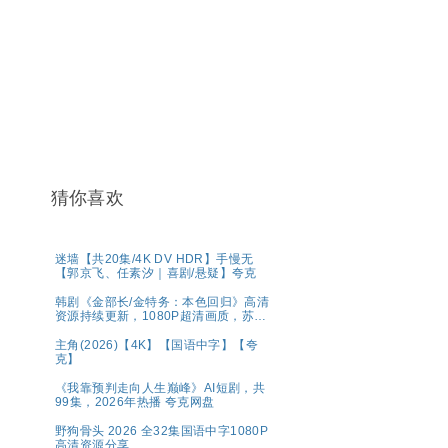
猜你喜欢
迷墙【共20集/4K DV HDR】手慢无
【郭京飞、任素汐｜喜剧/悬疑】夸克
韩剧《金部长/金特务：本色回归》高清
资源持续更新，1080P超清画质，苏志
燮主演，剧情动作片，官方中字，网盘
分享
主角(2026)【4K】【国语中字】【夸
克】
《我靠预判走向人生巅峰》AI短剧，共
99集，2026年热播 夸克网盘
野狗骨头 2026 全32集国语中字1080P
高清资源分享