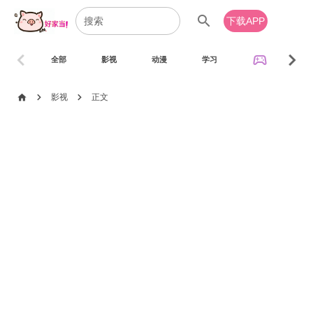
search
下载APP
chevron_left
chevron_right
sports_esports
全部
影视
动漫
学习
音乐
chevron_right
chevron_right
home
影视
正文