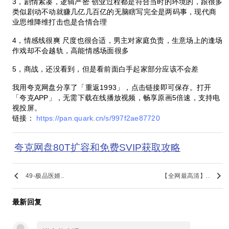
3，剧情紧凑，逻辑严密 创业过程都是符合当时的环境的，跟很多
类似剧动不动就赚几亿几百亿的无脑瞎写完全是两码事，现代商
业思维降维打击也是合情合理
4，情感线很爽 尺度也很合适，男主对家庭负责，生意场上的逢场
作戏却不会越轨，高能情感场面很多
5，商战，还没看到，但是看前面白手起家部分应该不会差
我用夸克网盘分享了「重返1993」，点击链接即可保存。打开
「夸克APP」，无需下载在线播放视频，畅享原画5倍速，支持电
视投屏。
链接：
https://pan.quark.cn/s/997f2ae87720
夸克网盘80T扩容和免费SVIP获取攻略
keyboard_arrow_left
keyboard_arrow_right
49-极品医婿..
【全网最高清】..
最新回复