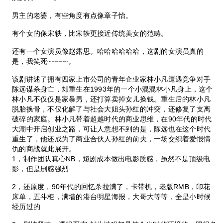
男主的老婆，有些角度有点像章子怡。
有个女的像宋轶，比宋轶更接近传统美女的范畴。
还有一个女演员像赵露思。哈哈哈哈哈哈，这剧的女演员真的
是，我笑死~~~~~。
该剧讲述了拥有四家上市公司的青年企业家林小凡遭遇竞争对手
陈远谋杀身亡，却重生在1993年的一个小混混林小凡身上，这个
林小凡不仅仅是家暴男，还打算卖掉女儿换钱。重生后的林小凡
脱胎换骨，不仅化解了与社会大姐头孙红的冲突，还修复了支离
破碎的家庭。林小凡带着超越时代的商业思维，在90年代的时代
大潮中开启创业之路，可让人意想不到的是，陈远也在这个时代
重生了，他还成为了商业合伙人孙红的前夫，一场交织着爱恨情
仇的商战就此展开。
1，制作团队真心NB，短剧成本做出电影质感，虽然不是顶级电
影，但是剧感强烈
2，还原度，90年代的回忆杀拉满了，卡带机，老版RMB，印花
床单，五斗柜，满墙的港台明星海报，大哥大等等，全是小时候
经历过的