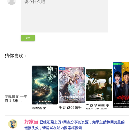
提交
猜你喜欢：
灵魂摆渡·十年
附 1-3季
1080p+4K 国语
亢奋 第三季 更
千香 (2026)千
中字 82g 夸克
南部档案‎
06集 4K 无损
香引/千香百媚
低智商犯
(2026) 4K HDR
简繁字幕【夸克
4K HQ HDR
2026 擒
DV杜比视界 高
百度网盘+】
60FPS 简中字
罪悬疑 王
码率 60帧
好家当
已经汇聚上万T网友分享的资源，如果主贴和回复里的
幕 单集1～
曦薇 王传君
DDP5.1&AAC2.0
5GB】夸克百度
链接失效，请尝试在站内搜索框搜索
更最新 
简中字幕【1～