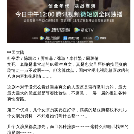
中国大陆
杜亭君 / 陈凯欣 / 厉蔺菲 / 张璇 / 李佳繁 / 周蓉倩
笑死，套路是非常老的80重生爽文，真是忠实且严格的按照爽的
剧情走一点不改啊~~~。但这算优点，国内常规电视剧总喜欢瞎勾
八改内容和拖剧情……。
这剧本对于没怎么看过重生爽文的人应该是蛮有吸引力的，最大
最大最大的优点就是节奏比较快，不磨叽，一层一层的推进各种
爽快套路。
第二个优点，几个女演员实要在好评，搞笑的是豆瓣都找不到几
个女演员资料，不知道她们叫什么都~~~~。
几个女演员都蛮漂亮，而且各种撞脸~~~~~~这特么都哪儿找来的
演员啊~~~~~。