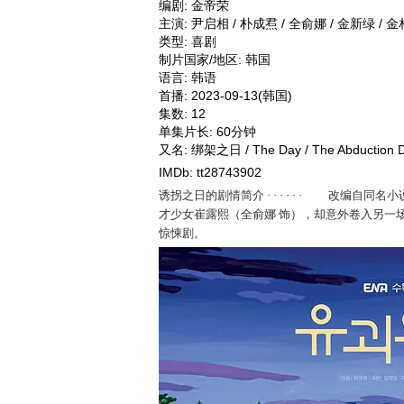
编剧: 金帝荣
主演: 尹启相 / 朴成焄 / 全俞娜 / 金新绿 / 金相
类型: 喜剧
制片国家/地区: 韩国
语言: 韩语
首播: 2023-09-13(韩国)
集数: 12
单集片长: 60分钟
又名: 绑架之日 / The Day / The Abduction Da
IMDb: tt28743902
诱拐之日的剧情简介 · · · · · · 改编
才少女崔露熙（全俞娜 饰），却意外卷入另一
惊悚剧。