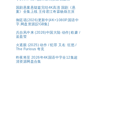
国剧悬案悬疑篇完结4K高清 国剧《悬
案》全集上线 王传君江奇霖杨烁主演
御廷谣(2026)更新中[4K+1080P.国语中
字.网盘资源][2GB集]
兵自风中来 (2026)中国大陆·动作| 欧豪 /
蓝盈莹
火遮眼 (2025) 动作 / 犯罪 又名: 狂怒 /
The Furious 夸克
昨夜将至 2026年4K国语中字全12集超
清资源网盘合集