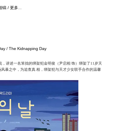
镐 / 更多...
y / The Kidnapping Day
自同名小说，讲述一名笨拙的绑架犯金明俊（尹启相 饰）绑架了11岁天
场风暴之中，为追查真.相，绑架犯与天才少女联手合作的温馨