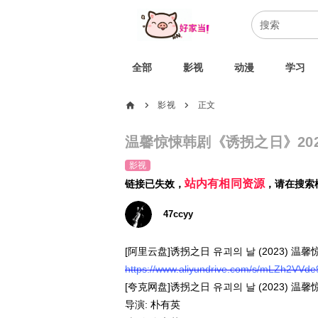
全部
影视
动漫
学习
home
影视
正文
chevron_right
chevron_right
温馨惊悚韩剧《诱拐之日》202
影视
站内有相同资源
链接已失效，
，请在搜索
47ccyy
[阿里云盘]诱拐之日 유괴의 날 (2023) 温馨
https://www.aliyundrive.com/s/mLZh2VVd
[夸克网盘]诱拐之日 유괴의 날 (2023) 温馨
导演: 朴有英