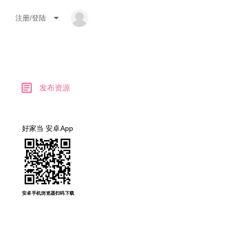
arrow_drop_down
注册/登陆
article
发布资源
好家当 安卓App
安卓手机浏览器扫码下载