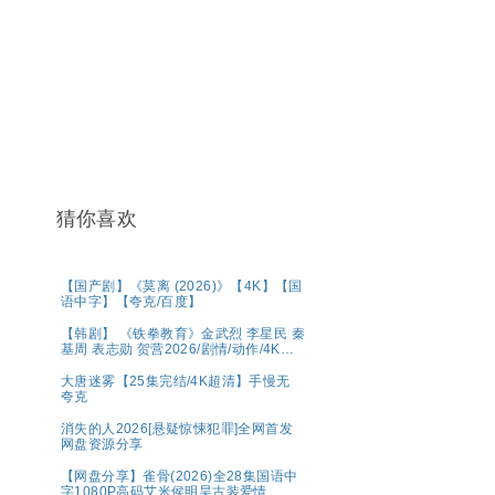
猜你喜欢
【国产剧】《莫离 (2026)》【4K】【国
语中字】【夸克/百度】
【韩剧】 《铁拳教育》金武烈 李星民 秦
基周 表志勋 贺营2026/剧情/动作/4K完
结 夸克
大唐迷雾【25集完结/4K超清】手慢无
夸克
消失的人2026[悬疑惊悚犯罪]全网首发
网盘资源分享
【网盘分享】雀骨(2026)全28集国语中
字1080P高码艾米侯明昊古装爱情