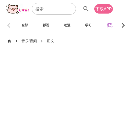
search
下载APP
chevron_left
chevron_right
sports_esports
全部
影视
动漫
学习
音乐
chevron_right
chevron_right
home
音乐/音频
正文