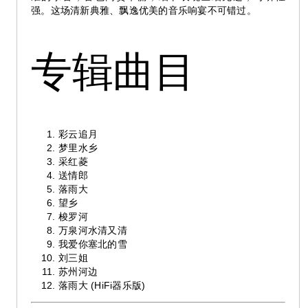
强。这场清新典雅、飘逸优美的音乐响宴不可错过。
专辑曲目
彩云追月
梦里水乡
采红菱
送情郎
落雨大
望乡
梭罗河
万泉河水清又清
我爱你塞北的雪
刘三姐
苏州河边
落雨大 (HiFi器乐版)