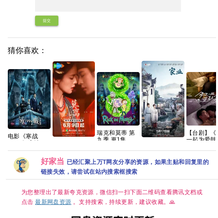
提交
猜你喜欢：
瑞克和莫蒂 第
【台剧】《
电影《寒战
九季 更1集 官
一起为爱鼓
1994》高清免
莫离（2026）
家业(2026) 更
中简繁
(2024)》
费完整版百度网
4K臻彩 白鹿/丞
新中
【1080P
盘资源链接
磊[中国大陆]
[4K+1080P][国
语中字】【
好家当
已经汇聚上万T网友分享的资源，如果主贴和回复里的
[爱情/古装] [单
语中字][1.3GB
集全】
集约1.3GB]
集]
链接失效，请尝试在站内搜索框搜索
【15.8G】
为您整理出了最新夸克资源，微信扫一扫下面二维码查看腾讯文档或
点击
最新网盘资源
。支持搜索，持续更新，建议收藏。🙏