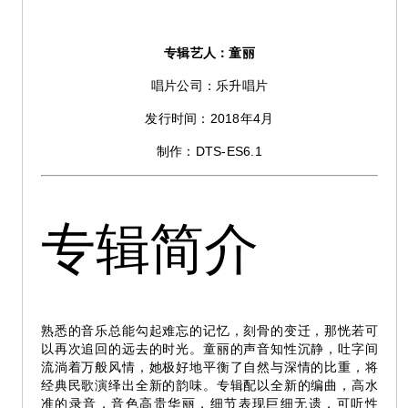
专辑艺人：童丽
唱片公司：乐升唱片
发行时间：2018年4月
制作：DTS-ES6.1
专辑简介
熟悉的音乐总能勾起难忘的记忆，刻骨的变迁，那恍若可
以再次追回的远去的时光。童丽的声音知性沉静，吐字间
流淌着万般风情，她极好地平衡了自然与深情的比重，将
经典民歌演绎出全新的韵味。专辑配以全新的编曲，高水
准的录音，音色高贵华丽，细节表现巨细无遗，可听性