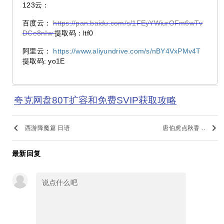
123云：
百度云：
https://pan.baidu.com/s/1FEyYWiurOFm6wTv
DCe8nIw
提取码：ltf0
阿里云：
https://www.aliyundrive.com/s/nBY4VxPMv4T
提取码: yo1E
夸克网盘80T扩容和免费SVIP获取攻略
keyboard_arrow_left
keyboard_arrow_right
西游降魔篇 日语
唐伯虎点秋香 ..
最新回复