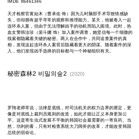
IMDb:
tt6461346
天才检察官黄始木（曹承佑 饰）因为儿时脑部手术导致情感缺
失，但却拥有超乎寻常的观察和推理能力。某天，他被卷入一起
连环杀人案，但由于无法理解凶手的动机而陷入困境。此时，热
血女警韩汝珍（裴斗娜 饰）加入案件调查，她坚信每一个细微的
线索都隐藏着关键的秘密。两人在合作中，共同追查案件的真
相，发现这起连环杀人案背后隐藏着更大的阴谋。随着案件的深
入，他们发现凶手选择的目标都与一个神秘组织有关。
秘密森林2 비밀의숲2
(2020)
罗翔老师常说，法律是底线，对司法机关的权力边界的厘定，更
像是对底线上裁判员规则的改造，如此才能让正义本身更加公
平。这是寄生虫式发展不平衡的韩国社会最需要的一寄良药。当
然，功利的看，只有对检查系统大刀阔斧的改革，才能改变韩国
总统的宿命论。