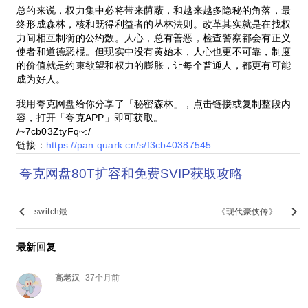
总的来说，权力集中必将带来荫蔽，和越来越多隐秘的角落，最
终形成森林，核和既得利益者的丛林法则。改革其实就是在找权
力间相互制衡的公约数。人心，总有善恶，检查警察都会有正义
使者和道德恶棍。但现实中没有黄始木，人心也更不可靠，制度
的价值就是约束欲望和权力的膨胀，让每个普通人，都更有可能
成为好人。
我用夸克网盘给你分享了「秘密森林」，点击链接或复制整段内
容，打开「夸克APP」即可获取。
/~7cb03ZtyFq~:/
链接：
https://pan.quark.cn/s/f3cb40387545
夸克网盘80T扩容和免费SVIP获取攻略
keyboard_arrow_left
keyboard_arrow_right
switch最..
《现代豪侠传》..
最新回复
高老汉
37个月前