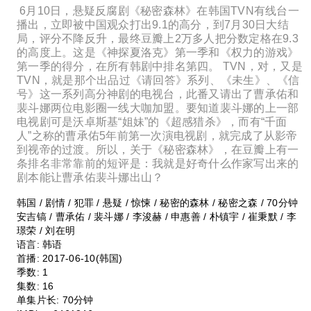
6月10日，悬疑反腐剧《秘密森林》在韩国TVN有线台一
播出，立即被中国观众打出9.1的高分，到7月30日大结
局，评分不降反升，最终豆瓣上2万多人把分数定格在9.3
的高度上。这是《神探夏洛克》第一季和《权力的游戏》
第一季的得分，在所有韩剧中排名第四。 TVN，对，又是
TVN，就是那个出品过《请回答》系列、《未生》、《信
号》这一系列高分神剧的电视台，此番又请出了曹承佑和
裴斗娜两位电影圈一线大咖加盟。要知道裴斗娜的上一部
电视剧可是沃卓斯基“姐妹”的《超感猎杀》，而有“千面
人”之称的曹承佑5年前第一次演电视剧，就完成了从影帝
到视帝的过渡。所以，关于《秘密森林》，在豆瓣上有一
条排名非常靠前的短评是：我就是好奇什么作家写出来的
剧本能让曹承佑裴斗娜出山？
韩国 / 剧情 / 犯罪 / 悬疑 / 惊悚 / 秘密的森林 / 秘密之森 / 70分钟
安吉镐 / 曹承佑 / 裴斗娜 / 李浚赫 / 申惠善 / 朴镇宇 / 崔秉默 / 李
璟荣 / 刘在明
语言:
韩语
首播:
2017-06-10(韩国)
季数:
1
集数:
16
单集片长:
70分钟