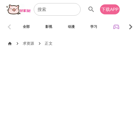
search
下载APP
chevron_left
chevron_right
sports_esports
全部
影视
动漫
学习
音乐
chevron_right
chevron_right
home
求资源
正文