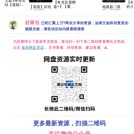
亢奋3季全完
光的哈萨维
【
【夸克百度网
结【悬疑/犯
喀耳刻的魔女
的
盘+】【重
【美国】好兆
电视剧《莫
罪】手慢无🈲
（2026）
头
磅】无职转生
头 第三季
离》百度网盘
爆款神剧最终
【含第一部】
许南
Ⅲ第三季 到了
(2026) 剧情 /
1080P高清免
季来了😍 俊
【剧情 / 科
祖 
异世界就拿出
喜剧 / 奇幻 又
费资源分享
男靓女！美不
幻】【内嵌中
好家当
已经汇聚上万T网友分享的资源，如果主贴和回复里的
玟锡
真本事 开播2
名: 好兆头最
胜收！💋 养
字】【豆瓣：
金海
集
终季 夸克
链接失效，请尝试在站内搜索框搜索
眼养心！尺渡
8.1】夸克
喜剧
飞起😍 夸克
幻/
夸
为您整理出了最新夸克资源，微信扫一扫下面二维码查看腾讯文档或
点击
最新网盘资源
。支持搜索，持续更新，建议收藏。🙏
更多最新资源，扫描二维码