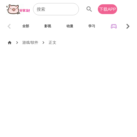
search
下载APP
chevron_left
chevron_right
sports_esports
全部
影视
动漫
学习
音乐
chevron_right
chevron_right
home
游戏/软件
正文