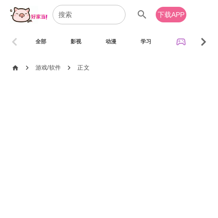
search
下载APP
chevron_left
chevron_right
sports_esports
全部
影视
动漫
学习
音乐
chevron_right
chevron_right
home
游戏/软件
正文