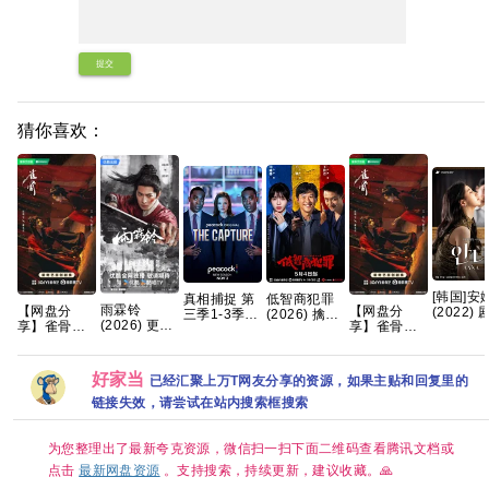
提交
猜你喜欢：
[韩国]安
真相捕捉 第
低智商犯罪
雨霖铃
【网盘分
【网盘分
(2022) 
三季1-3季
(2026) 擒贼
(2026) 更新
享】雀骨
享】雀骨
裴秀智 / 
英剧 [剧情/
记/4K
中
(2026)全28
(2026)全28
恩彩 / 金
惊悚] [荷丽
60.50FPS
[4k+1080P]
集国语中字
集国语中字
翰 / 朴艺
黛·格兰杰 /
S01杜比音
[国语中字]
1080P高码
1080P高码
又名: 第
帕帕·厄希度]
效 HDR
好家当
已经汇聚上万T网友分享的资源，如果主贴和回复里的
[1.5GB集]
艾米侯明昊
艾米侯明昊
安娜 / 두
HiveWeb/内
古装爱情
古装爱情
链接失效，请尝试在站内搜索框搜索
째 안나 /
嵌简中字幕/
Anna 
【单集1～
3GB】
为您整理出了最新夸克资源，微信扫一扫下面二维码查看腾讯文档或
点击
最新网盘资源
。支持搜索，持续更新，建议收藏。🙏