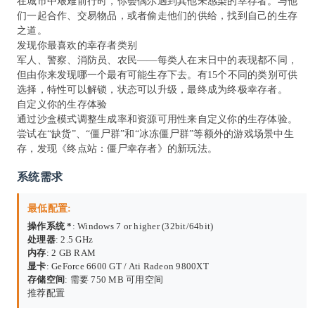
在城市中艰难前行时，你会偶尔遇到其他未感染的幸存者。与他
们一起合作、交易物品，或者偷走他们的供给，找到自己的生存
之道。
发现你最喜欢的幸存者类别
军人、警察、消防员、农民——每类人在末日中的表现都不同，
但由你来发现哪一个最有可能生存下去。有15个不同的类别可供
选择，特性可以解锁，状态可以升级，最终成为终极幸存者。
自定义你的生存体验
通过沙盒模式调整生成率和资源可用性来自定义你的生存体验。
尝试在“缺货”、“僵尸群”和“冰冻僵尸群”等额外的游戏场景中生
存，发现《终点站：僵尸幸存者》的新玩法。
系统需求
最低配置:
操作系统 *
: Windows 7 or higher (32bit/64bit)
处理器
: 2.5 GHz
内存
: 2 GB RAM
显卡
: GeForce 6600 GT / Ati Radeon 9800XT
存储空间
: 需要 750 MB 可用空间
推荐配置