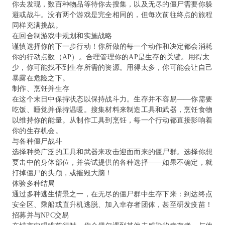
你去发现，数百种物品等待你去搜集，以及无尽的僵尸需要你躲
避或战斗。没有两个游戏是完全相同的，但每次前往终点的旅程
同样充满挑战。
在回合制游戏中规划和实施战略
谨慎选择你的下一步行动！你所做的每一个动作和决定都会消耗
你的行动点数（AP）。合理管理你的AP是生存的关键。用得太
少，你可能找不到生存所需的资源。用得太多，你可能会让自己
暴露在危险之下。
制作、烹饪并生存
在这个末日中保持状态以保持战斗力。生存并不容易——你需要
吃饭、睡觉并保持温暖。搜集材料来制造工具和武器，烹饪食物
以维持你的能量。从制作工具到烹饪，每一个行动都直接影响着
你的生存机会。
与各种僵尸战斗
选择种类广泛的工具和武器来攻击迎面而来的僵尸群。选择你想
要击中的身体部位，并尝试提供的各种选择——如果不确定，就
打掉僵尸的头颅，或摧毁大脑！
体验多种结局
通过多种逃生情景之一，在无尽的僵尸群中生存下来：到达终点
安全区、乘船或直升机逃脱、加入幸存者团体，甚至研发疫苗！
招募并与NPC交易