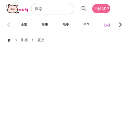
search
下载APP
chevron_left
chevron_right
sports_esports
全部
影视
动漫
学习
音乐
chevron_right
chevron_right
home
影视
正文