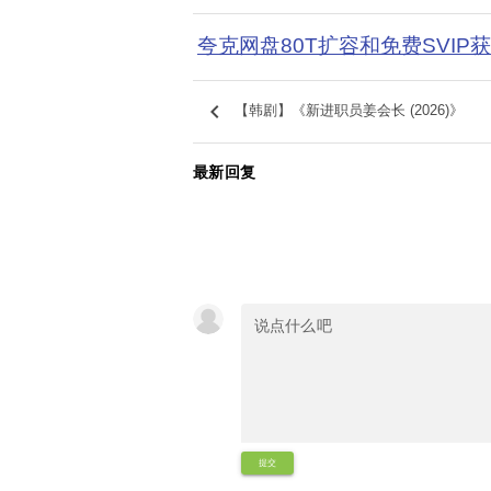
夸克网盘80T扩容和免费SVIP
keyboard_arrow_left
【韩剧】《新进职员姜会长 (2026)》
最新回复
提交