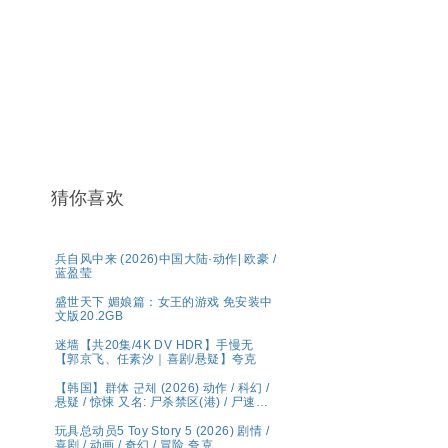
猜你喜欢
兵自风中来 (2026)中国大陆·动作| 欧豪 /
蓝盈莹
盛世天下 媚娘篇：女王的游戏 免安装中
文版20.2GB
迷墙【共20集/4K DV HDR】手慢无
【郭京飞、任素汐｜喜剧/悬疑】夸克
【韩国】群体 군체 (2026) 动作 / 科幻 /
悬疑 / 惊悚 又名: 尸杀禁区(港) / 尸速禁
区(台) 夸克 影片讲述了因不明感染事件
而被封锁的建筑内，孤立无援的幸存者
玩具总动员5 Toy Story 5 (2026) 剧情 /
们对抗以无法预测形态进化的感染者的
喜剧 / 动画 / 奇幻 / 冒险 夸克