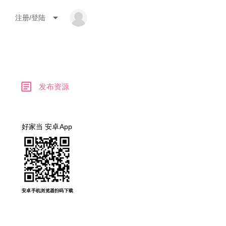
arrow_drop_down
注册/登陆
article
发布资源
好家当 安卓App
安卓手机浏览器扫码下载