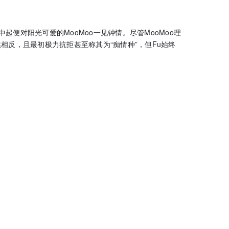
EO，自高中起便对阳光可爱的MooMoo一见钟情。尽管MooMoo理
相反，且最初极力抗拒甚至称其为“痴情种”，但Fu始终