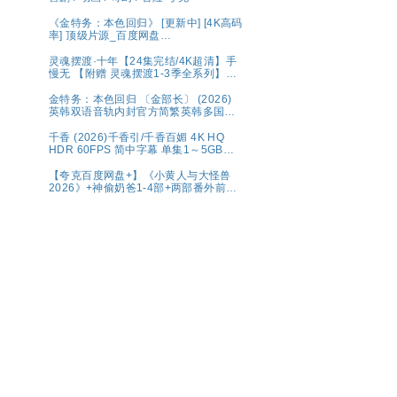
故事。
《金特务：本色回归》 [更新中] [4K高码
率] 顶级片源_百度网盘
【1080P.REMUX.蓝光原盘】
灵魂摆渡·十年【24集完结/4K超清】手
慢无 【附赠 灵魂摆渡1-3季全系列】夸
克
金特务：本色回归 〔金部长〕 (2026)
英韩双语音轨内封官方简繁英韩多国字
幕.1080p.NF.WEB-DL.M【单集2～
3GB】
千香 (2026)千香引/千香百媚 4K HQ
HDR 60FPS 简中字幕 单集1～5GB】
夸克百度网盘资源
【夸克百度网盘+】《小黄人与大怪兽
2026》+神偷奶爸1-4部+两部番外前传
系列原盘REMUX国英