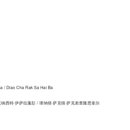
 / Diao Cha Rak Sa Hai Ba
 廷纳西特·伊萨拉蓬彭 / 谭纳猜·萨克猜·萨克差查隆恩奎尔