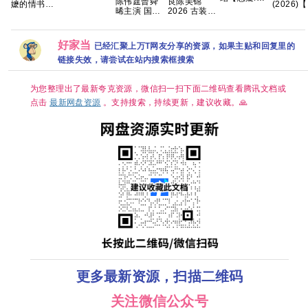
剧，共99
陈伟霆曾舜
良陈美锦
嬷的情书》
(2026)
罪】手慢无
集，2026年
晞主演 国剧
2026 古装
免费高清观
绍峰】4
🈲 爆款神剧
热播 夸克网
九门/老九门
任敏 此沙 董
看1080P百
60FPS
最终季来了
盘
2 4K全集网
思成 已更最
度网盘资源
HiveWe
😍 俊男靓
盘资源分享
新 夸克
体中文字
好家当
已经汇聚上万T网友分享的资源，如果主贴和回复里的
女！美不胜
夸克/百
收！💋 养眼
链接失效，请尝试在站内搜索框搜索
盘资源【
养心！尺渡
集0.6～
飞起😍 夸克
0.8GB】
为您整理出了最新夸克资源，微信扫一扫下面二维码查看腾讯文档或
点击
最新网盘资源
。支持搜索，持续更新，建议收藏。🙏
更多最新资源，扫描二维码
关注微信公众号