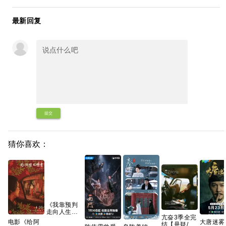
最新回复
提交
猜你喜欢：
《我靠预判
走向人生巅
亢奋3季全完
峰》AI短
电影《给阿
大唐迷雾
结【悬疑/犯