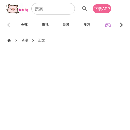
search
下载APP
chevron_left
chevron_right
sports_esports
全部
影视
动漫
学习
音乐
chevron_right
chevron_right
home
动漫
正文