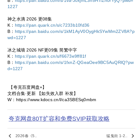
B：
https://pan.baidu.com/s/1va-J0xjmL3h5HTiZn0rYyQ?pwd=
1227
神之水滴 2026 更08集
K：
https://pan.quark.cn/s/c7233b10fd36
B：
https://pan.baidu.com/s/1kM1AyV0OygHkSYwMm2ZV8A?p
wd=1227
冰之城墙 2026 NF更09集 简繁中字
K：
https://pan.quark.cn/s/f6673e9ff81f
B：
https://pan.baidu.com/s/1fxnZ-QGeaOee9BC5AuQRlQ?pw
d=1227
【夸克百度网盘+】
文档合集·更新 【如失效入群 补发】
W：https://www.kdocs.cn/l/ca3SBESq0mbm
夸克网盘80T扩容和免费SVIP获取攻略
keyboard_arrow_left
keyboard_arrow_right
2026春《5..
猛鬼街 1-2..