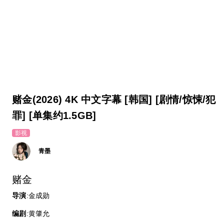
赌金(2026) 4K 中文字幕 [韩国] [剧情/惊悚/犯
罪] [单集约1.5GB]
影视
青墨
赌金
导演
:金成勋
编剧
:黄肇允