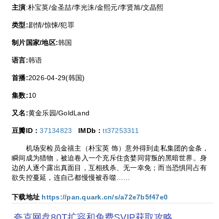
主演
:朴宝英/金圣喆/李光洙/金熙元/李贤旭/文晶熙
类型:
剧情/惊悚/犯罪
制片国家/地区:
韩国
语言:
韩语
首播:
2026-04-29(韩国)
集数:
10
又名:
黄金乐园/GoldLand
豆瓣ID：
37134823
IMDb：
tt37253311
机场安检员金禧主（朴宝英 饰）意外得到走私集团的金条，
瞬间成为猎物，被迫卷入一个充斥住贪婪同背叛的黑暗世界。身
边的人逐个露出真面目，互相残杀、无一幸免；而当恐惧同占有
欲失控蔓延，连自己都慢慢被吞噬……
下载地址
https://pan.quark.cn/s/a72e7b5f47e0
夸克网盘80T扩容和免费SVIP获取攻略