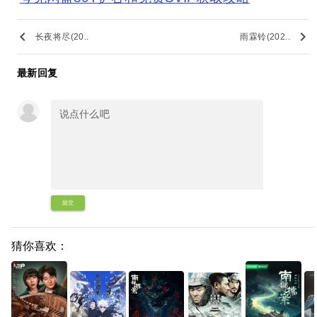
keyboard_arrow_left
keyboard_arrow_right
长夜将尽(20..
雨霖铃(202..
最新回复
提交
猜你喜欢：