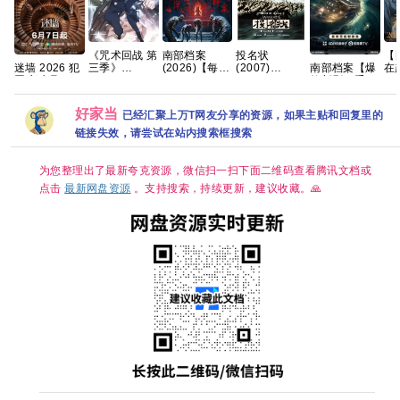
《咒术回战 第
【
南部档案
投名状
三季》
在
(2026)【每日
(2007)
迷墙 2026 犯
南部档案【爆
(2026) 【合
烟
更新至完结】
1080P 国语粤
罪 郭京飞 任
款新剧🔥手慢
集】【全12集
20
【4K HDR 60
语中字 [3.5G]
素汐 已更最新
无】 【共33
已完结】【4K
情
帧】网盘资源
夸克
集/4K超清臻
好家当
已经汇聚上万T网友分享的资源，如果主贴和回复里的
超高清】【内
结
百度 夸克
彩 DV HDR】
置中文字幕】
【张新成、丁
链接失效，请尝试在站内搜索框搜索
（1.2G/集 共
禹兮｜奇幻/冒
133.4G）
险】夸克
【附1-2季+系
为您整理出了最新夸克资源，微信扫一扫下面二维码查看腾讯文档或
列】夸克
点击
最新网盘资源
。支持搜索，持续更新，建议收藏。🙏