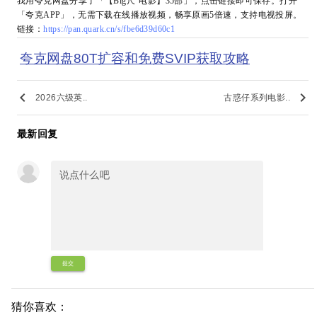
我用夸克网盘分享了「【Big尺°电影】35部」，点击链接即可保存。打开
「夸克APP」，无需下载在线播放视频，畅享原画5倍速，支持电视投屏。
链接：
https://pan.quark.cn/s/fbe6d39d60c1
夸克网盘80T扩容和免费SVIP获取攻略
keyboard_arrow_left
keyboard_arrow_right
2026六级英..
古惑仔系列电影..
最新回复
提交
猜你喜欢：