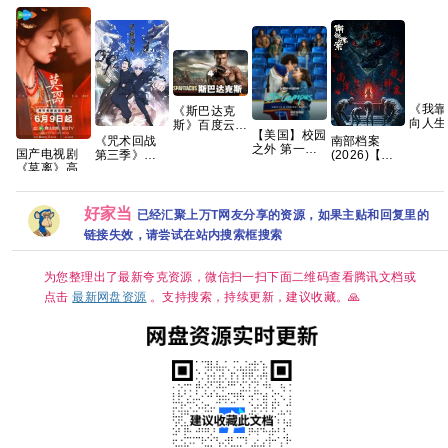
《我靠
《斯巴达克
向人生
斯》百度云
【美国】校园
AI短
[百度]网盘全
《咒术回战
南部档案
之外 第一季
99集，
集资源下载地
国产电视剧
第三季》
(2026)【每
(2026) 剧情 /
年热播
址观看链接
《莫离》高清
(2026) 【合
日更新至完
爱情 / 运动
网盘
1080p
免费在线观看
集】【全12
结】【4K
又名: 校园恋
百度网盘资源
集 已完结】
HDR 60帧】
曲 / 校外 夸
分享
【4K 超高
网盘资源 百
好家当
已经汇聚上万T网友分享的资源，如果主贴和回复里的
克
清】【内置中
度 夸克
链接失效，请尝试在站内搜索框搜索
文字幕】
（1.2G/集 共
133.4G）
为您整理出了最新夸克资源，微信扫一扫下面二维码查看腾讯文档或
【附1-2季
+系列】夸克
点击
最新网盘资源
。支持搜索，持续更新，建议收藏。🙏