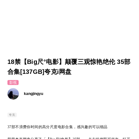
18禁【Big尺°电影】颠覆三观惊艳绝伦 35部
合集[137GB]夸克i网盘
影视
kangjingyu
夸克
37
部不浪费你时间的高分尺度电影合集，感兴趣的可以细品