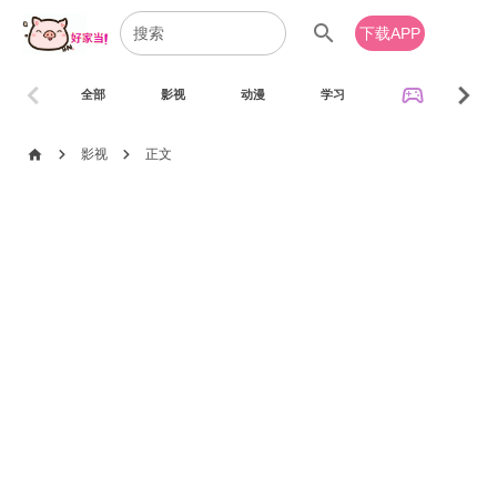
search
下载APP
chevron_left
chevron_right
sports_esports
全部
影视
动漫
学习
音乐
chevron_right
chevron_right
home
影视
正文