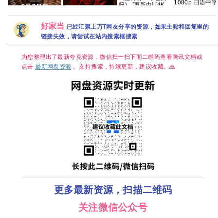
1080p 日语中字
归》 [更新中] [4K高
24集 49g 夸克
码率] 顶级片源_百
度网盘
好家当
【1080P.REMUX.
已经汇聚上万T网友分享的资源，如果主贴和回复里的
迷墙 2026 犯罪 郭
翘楚 更5-6 集资源
蓝光原盘】
京飞 任素汐 已更最
链接失效，请尝试在站内搜索框搜索
新 夸克
为您整理出了最新夸克资源，微信扫一扫下面二维码查看腾讯文档或
点击
最新网盘资源
。支持搜索，持续更新，建议收藏。🙏
更多最新资源，扫描二维码
关注微信公众号