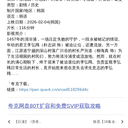
类型：剧情 / 历史
制片国家/地区：韩国
语言：韩语
上映日期：2026-02-04(韩国)
片长：116分钟
影视简介：
1457年的清泠浦，一场注定失败的守护，一段永被铭记的情谊。
年幼的君王李弘𬀩（朴志训 饰）被迫让位，还遭流放。另一方
面，江原道宁越的深山村落广川谷的村长严兴道（柳海真 饰）为
了生活艰困的村民们，努力将清泠浦变成流放地。然而，就在村
长的满心期盼下，终于迎来了被迫退位的李弘𬀩。负责监视李弘
𬀩日常生活的村长，竟开始愈来愈在意失去求生意志的李弘
𬀩……
「夸克下载」
链接：
https://pan.quark.cn/s/ced518296d4c
夸克网盘80T扩容和免费SVIP获取攻略
keyboard_arrow_left
keyboard_arrow_right
【日漫】《异兽..
除恶【16集全..