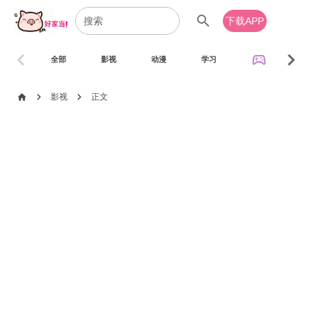
search
下载APP
chevron_left
chevron_right
sports_esports
全部
影视
动漫
学习
音乐
chevron_right
chevron_right
home
影视
正文