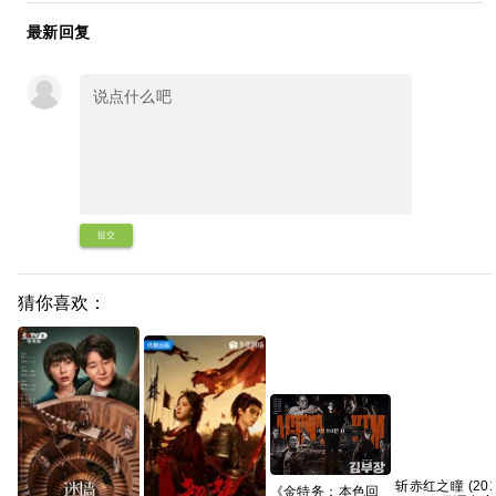
最新回复
提交
猜你喜欢：
斩赤红之瞳 (201
《金特务：本色回