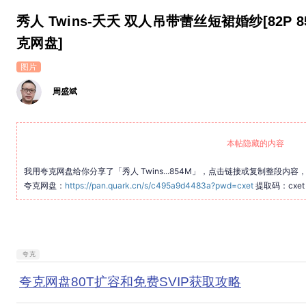
秀人 Twins-夭夭 双人吊带蕾丝短裙婚纱[82P 
克网盘]
图片
周盛斌
本帖隐藏的内容
我用夸克网盘给你分享了「秀人 Twins...854M」，点击链接或复制整段内容，打开
夸克网盘：
https://pan.quark.cn/s/c495a9d4483a?pwd=cxet
提取码：cxet
夸克
夸克网盘80T扩容和免费SVIP获取攻略