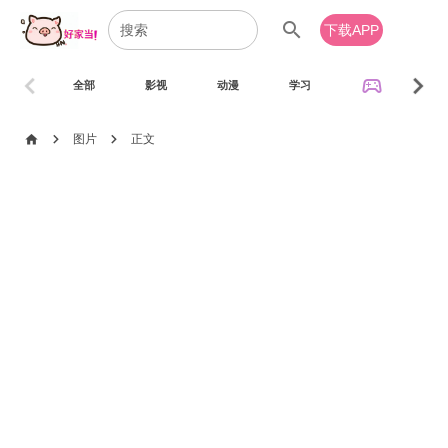
search
下载APP
chevron_left
chevron_right
sports_esports
全部
影视
动漫
学习
音乐
chevron_right
chevron_right
home
图片
正文