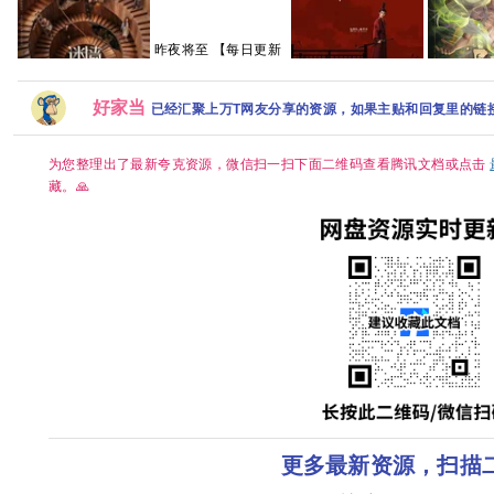
昨夜将至 【每日更新
中】 百度 夸克 网盘
资源
星辰变 最
好家当
已经汇聚上万T网友分享的资源，如果主贴和回复里的链
翘楚‎ (2026) 【楚后】
【更04集
4K HDR SDR HQ高
迷墙 2026 犯罪 郭京
字】网盘
码率 AAC2.0 中字
飞 任素汐 已更最新
【1～6GB/集】陈都
夸克
为您整理出了最新夸克资源，微信扫一扫下面二维码查看腾讯文档或点击
灵/周翊然
藏。🙏
更多最新资源，扫描