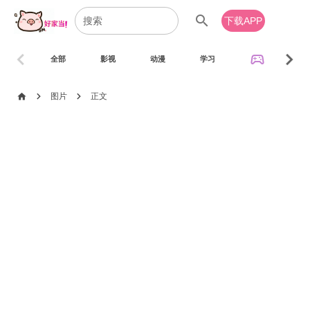
search
下载APP
chevron_left
chevron_right
sports_esports
全部
影视
动漫
学习
音乐
chevron_right
chevron_right
home
图片
正文