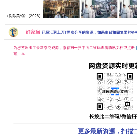
《良陈美锦》 (2026)
【4K】【国语中字】
【夸克/百度】
好家当
已经汇聚上万T网友分享的资源，如果主贴和回复里的链
电视剧《炽夏》免费
家业 2026 祯娘传奇
家业(202
高清1080P百度网盘
古装女性传奇 杨紫 韩
[4K+108
资源分享
东君 已更最新 夸克
字][1.3GB
为您整理出了最新夸克资源，微信扫一扫下面二维码查看腾讯文档或点击
藏。🙏
更多最新资源，扫描