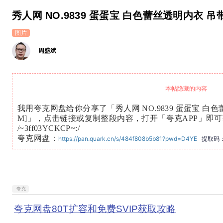
秀人网 NO.9839 蛋蛋宝 白色蕾丝透明内衣 吊带白
图片
周盛斌
本帖隐藏的内容
我用夸克网盘给你分享了「秀人网 NO.9839 蛋蛋宝 白色蕾
M]」，点击链接或复制整段内容，打开「夸克APP」即
/~3ff03YCKCP~:/
夸克网盘：
https://pan.quark.cn/s/484f808b5b81?pwd=D4YE
提取码：
夸克
夸克网盘80T扩容和免费SVIP获取攻略