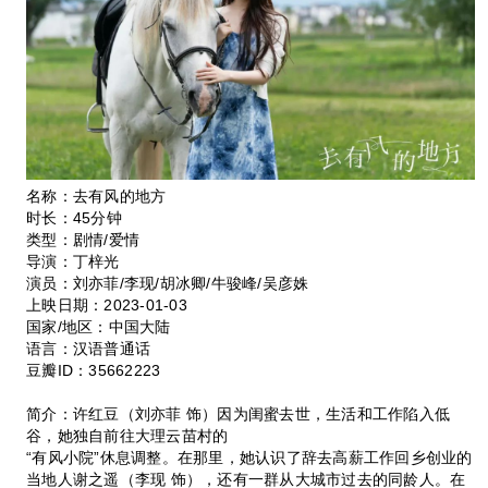
名称：去有风的地方
时长：45分钟
类型：剧情/爱情
导演：丁梓光
演员：刘亦菲/李现/胡冰卿/牛骏峰/吴彦姝
上映日期：2023-01-03
国家/地区：中国大陆
语言：汉语普通话
豆瓣ID：35662223
简介：许红豆（刘亦菲 饰）因为闺蜜去世，生活和工作陷入低
谷，她独自前往大理云苗村的
“有风小院”休息调整。在那里，她认识了辞去高薪工作回乡创业的
当地人谢之遥（李现 饰），还有一群从大城市过去的同龄人。在