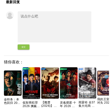
最新回复
提交
猜你喜欢：
我的王室
金特务：本
【翘楚
雨霖铃 全37
低智商犯罪
灵魂摆渡·十
对头 202
色回归 2026
(2026)】】
集大结局 4K
2026 擒贼记
年 2026 灵
【首播】
苏志燮 / 崔
【24集持续
高码率 【夸
犯罪悬疑 王
魂摆渡5 悬
【穿越、
大勋 【夸克