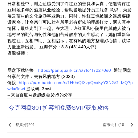
日常相处中，谢之遥感受到了许红豆的善良和认真，便邀请许红
豆用她多年的酒店从业经验，帮助当地提升员工服务 意识，为发
展云苗村的文化旅游事业助力。同时，许红豆也被谢之遥想要建
设家乡，让乡亲们可以壮有所用老有所依的理想打动，两人互生
情愫，最终走到了一起。在大理，许红豆和小院里的其他人被当
地村民的勤劳与韧性和他们苦辣酸甜的人生感动了，她们重新审
视过往，互相帮助、互相启示，在有风的地方整理好心情，获得
力量重新出发。 豆瓣评分：8.8 (431449人评)
资源链接：
网盘下载链接：
https://pan.quark.cn/s/7fc4f72270e0
通过网盘
分享的文件：去有风的地方 (2023)
链接:
https://pan.baidu.com/s/1H0aQI3zpQvx5yY3NGG_lzQ?p
wd=3nwi
提取码: 3nwi
--来自百度网盘超级会员v8的分享
夸克网盘80T扩容和免费SVIP获取攻略
keyboard_arrow_left
keyboard_arrow_right
都挺好(201..
南来北往(20..