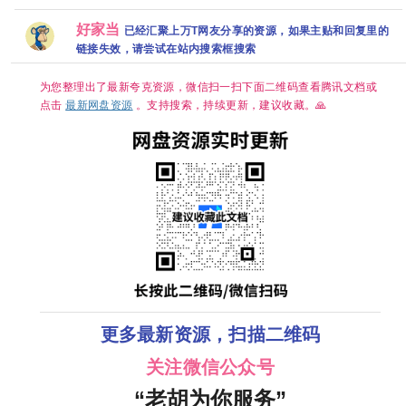
更新】
克百度网盘
骁 田曦薇 王
疑惊悚奇幻
情】 【
百度网盘+】
【1080P高
+】
传君 已更最
冒险 于毅 刘
妍 / 许南
好家当
已经汇聚上万T网友分享的资源，如果主贴和回复里的
码】【国语
新 夸克
智扬 肖茵 已
俊】【韩
中字】【单
更最新 夸克
中字】
链接失效，请尝试在站内搜索框搜索
集/0.9G】
【大陆：剧
情 】【主演:
为您整理出了最新夸克资源，微信扫一扫下面二维码查看腾讯文档或
陈都灵 / 周
点击
最新网盘资源
。支持搜索，持续更新，建议收藏。🙏
翊然】
更多最新资源，扫描二维码
关注微信公众号
“老胡为你服务”