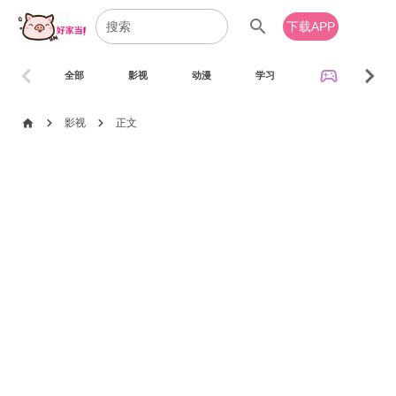
search
下载APP
chevron_left
chevron_right
sports_esports
全部
影视
动漫
学习
音乐
chevron_right
chevron_right
home
影视
正文