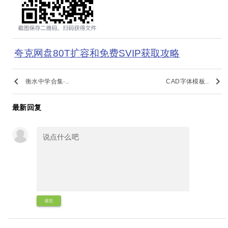
夸克网盘80T扩容和免费SVIP获取攻略
keyboard_arrow_left
keyboard_arrow_right
衡水中学合集·..
CAD字体模板..
最新回复
提交