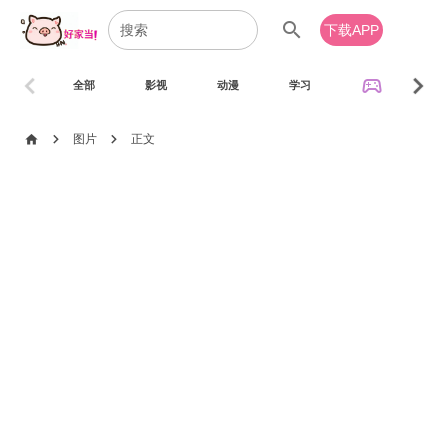
search
下载APP
chevron_left
chevron_right
sports_esports
全部
影视
动漫
学习
音乐
chevron_right
chevron_right
home
图片
正文