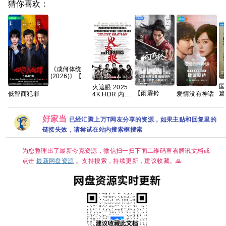
猜你喜欢：
《成何体统
(2026)》【4K
HDR&DV杜
国
火遮眼 2025
比】【国语中
【雨霖铃
篇
低智商犯罪
爱情没有神话
4K HDR 内封
字】【32集
(2026)】【37
国
2026 擒贼记
(2026)更新中
中英字幕 高分
全】
集持续更新】
全
犯罪悬疑 王骁
4k+1080P国
动作 【夸克百
【310G】
【1080P高
君
田曦薇 王传君
语中字网盘资
度网盘+】
好家当
【夸克/百度】
已经汇聚上万T网友分享的资源，如果主贴和回复里的
码】【国语中
主
已更最新 夸克
源[0.9GB集]
字】【单
链接失效，请尝试在站内搜索框搜索
集/1G】【大
陆：剧情 / 武
侠 / 古装】
为您整理出了最新夸克资源，微信扫一扫下面二维码查看腾讯文档或
【主演: 杨洋 /
点击
最新网盘资源
。支持搜索，持续更新，建议收藏。🙏
章若楠 / 方逸
伦 】