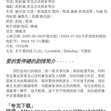
导演
:
莉莉娅·英戈尔夫斯多蒂尔
编剧
:
莉莉娅·英戈尔夫斯多蒂尔
主演
:
赫尔加·古莲
/
奥德盖尔·图内
/
凯瑞·豪根·西德尼斯
/
马娅·托
特哈默-赫鲁扎
/
莫娜·格伦妮
/
类型:
剧情 / 爱情
制片国家/地区:
挪威
语言:
挪威语
上映日期:
2025-09-05(中国大陆) / 2024-07-02(卡罗维发利国际
电影节) / 2024-10-11(挪威)
片长:
105分钟
又名:
关于爱的练习(台) / Loveable / Elskuleg / 可爱的
· · · · · ·
爱的暂停键的剧情简介
回忆起他们的相识，前一段关系结束，新的相遇开始。玛利
亚在聚会里遇见心仪对象迅速坠入情网，却在结婚七年后，突然
迎来丈夫的离婚宣告。面对爱情悄然逝去，不甘放手的她，强拉
着丈夫进行婚姻谘商，试图修复彼此之间的裂痕。当过去相处点
滴被逐一摊开、放大检视，这个关于情感的练习题，却比她想像
中还要难解复杂
「夸克下载」
链接：
https://pan.quark.cn/s/079cc3cb9f5a