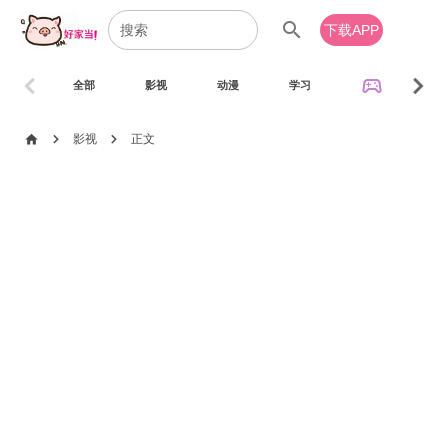
search
下载APP
chevron_left
chevron_right
sports_esports
全部
影视
动漫
学习
音乐
chevron_right
chevron_right
home
影视
正文