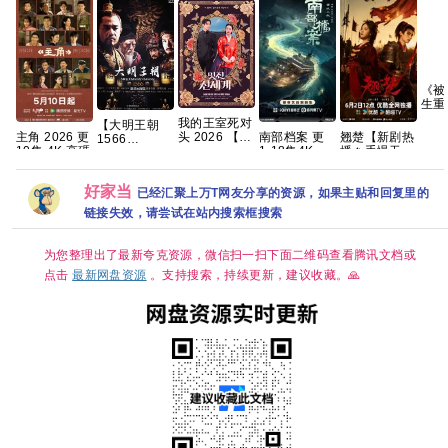
《被
生重
戏知
我的王室死对
【大明王朝
双》(
翘楚【新剧热
头 2026 【更
主角 2026 更
南部档案 更
1566
漫|
播🔥手慢无】
1-8集】【穿
10集 4K 高碼
1-18集4K资
(2007)】【又
网盘
【共24集/4K
越、爱情】
源 【实时更
名: 嘉靖与海
超清60帧+高
【林智妍 / 许
新中】【网盘
瑞】【国剧46
好家当
码臻彩
南俊】【韩剧
已经汇聚上万T网友分享的资源，如果主贴和回复里的
在线】
集全】
HDR】 【陈
中字】
【1080P】
链接失效，请尝试在站内搜索框搜索
都灵、周翊然
【国语中字
｜古装/权
（79.6GB）】
谋】夸克
【豆瓣9.8
为您整理出了最新夸克资源，微信扫一扫下面二维码查看腾讯文档或
分】【剧情 /
点击
最新网盘资源
。支持搜索，持续更新，建议收藏。🙏
历史】【陈宝
国 / 黄志忠 /
倪大红 】夸
克