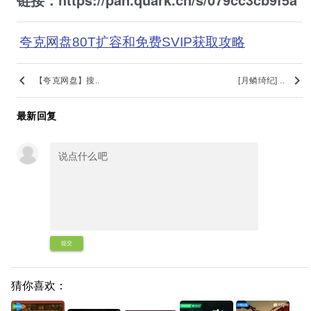
夸克网盘80T扩容和免费SVIP获取攻略
keyboard_arrow_left
keyboard_arrow_right
【夸克网盘】搜..
[月鳞绮纪] ..
最新回复
提交
猜你喜欢：