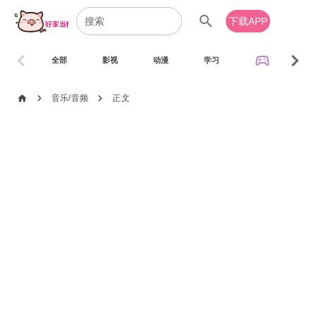
search
下载APP
chevron_left
chevron_right
sports_esports
全部
影视
动漫
学习
音乐
chevron_right
chevron_right
home
音乐/音频
正文