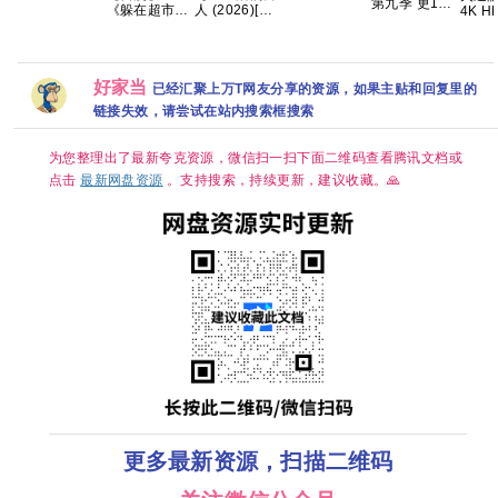
第九季 更1集
99集，2026
国语中字 82g
《躲在超市后
人 (2026)[韩
4K HD
官中简繁
年热播 夸克
夸克
门抽烟的两
国][韩语中字
封中
网盘
人》2026/动
中字][1080P]
高分
画/剧情/爱
4.27GB
【夸
情/CR完结 夸
盘+】
好家当
克
已经汇聚上万T网友分享的资源，如果主贴和回复里的
链接失效，请尝试在站内搜索框搜索
为您整理出了最新夸克资源，微信扫一扫下面二维码查看腾讯文档或
点击
最新网盘资源
。支持搜索，持续更新，建议收藏。🙏
更多最新资源，扫描二维码