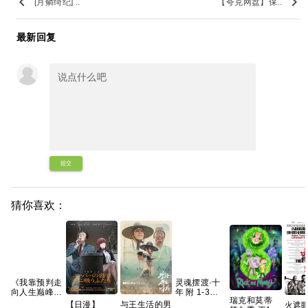
keyboard_arrow_left
keyboard_arrow_right
[月鳞绮纪] ..
【夸克网盘】保..
最新回复
提交
猜你喜欢：
《我靠预判走
灵魂摆渡·十
向人生巅峰》
年 附 1-3季
瑞克和莫蒂
AI短剧，共
1080p+4K
【日漫】
与王生活的男
火遮眼 20