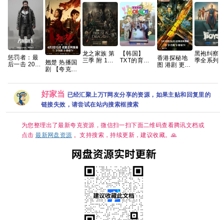
龙之家族 第
【韩国】
黑袍纠察
惩罚者：最
香港探秘地
三季 附 1～2
TXT的育儿
季全系列 
翘楚 热播国
后一击 2026
图 港剧 更11
季 4K WEB-
日记 (2026)
慢无 【
剧 【夸克百
4K 杜比DV
集 4K国粤
DL.DDP5.1
家庭 / 真人
科幻/喜
度网盘+】
版 官中
内嵌简繁英
秀 又名: TXT
罪】夸克
字幕 【单集
的育兒日記 /
好家当
7GB左右】
TXT's
已经汇聚上万T网友分享的资源，如果主贴和回复里的
Parenting
链接失效，请尝试在站内搜索框搜索
Diary 夸克
Wavve（웨
이브）将于
为您整理出了最新夸克资源，微信扫一扫下面二维码查看腾讯文档或
5 月 1 日
点击
最新网盘资源
。支持搜索，持续更新，建议收藏。🙏
（周五）独
家公开宣布
传奇综艺回
归的《TXT
的育儿日
记》