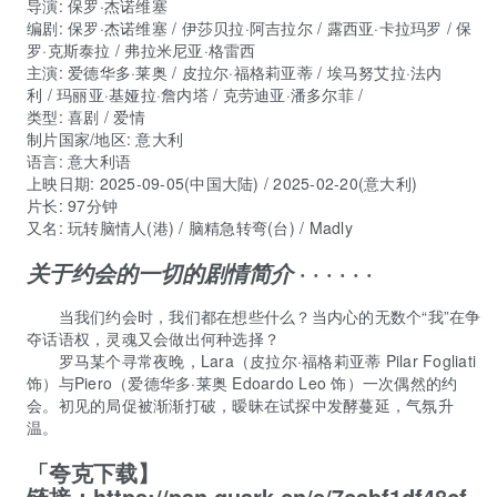
导演
:
保罗·杰诺维塞
编剧
:
保罗·杰诺维塞
/
伊莎贝拉·阿吉拉尔
/
露西亚·卡拉玛罗
/
保
罗·克斯泰拉
/
弗拉米尼亚·格雷西
主演
:
爱德华多·莱奥
/
皮拉尔·福格莉亚蒂
/
埃马努艾拉·法内
利
/
玛丽亚·基娅拉·詹内塔
/
克劳迪亚·潘多尔菲
/
类型:
喜剧 / 爱情
制片国家/地区:
意大利
语言:
意大利语
上映日期:
2025-09-05(中国大陆) / 2025-02-20(意大利)
片长:
97分钟
又名:
玩转脑情人(港) / 脑精急转弯(台) / Madly
· · · · · ·
关于约会的一切的剧情简介
当我们约会时，我们都在想些什么？当内心的无数个“我”在争
夺话语权，灵魂又会做出何种选择？
罗马某个寻常夜晚，Lara（皮拉尔·福格莉亚蒂 Pilar Fogliati
饰）与Piero（爱德华多·莱奥 Edoardo Leo 饰）一次偶然的约
会。初见的局促被渐渐打破，暧昧在试探中发酵蔓延，气氛升
温。
「夸克下载】
链接：
https://pan.quark.cn/s/7cabf1df48cf