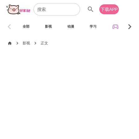
search
下载APP
chevron_left
chevron_right
sports_esports
全部
影视
动漫
学习
音乐
chevron_right
chevron_right
home
影视
正文