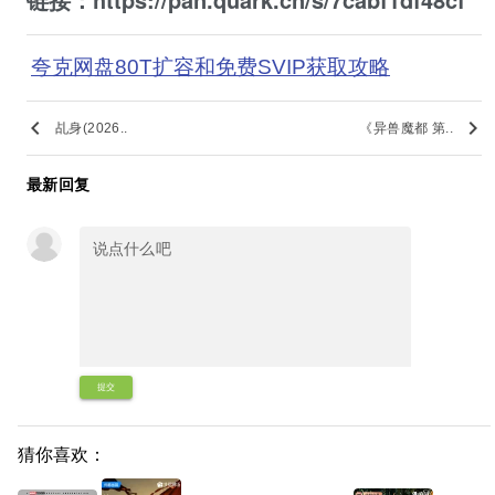
夸克网盘80T扩容和免费SVIP获取攻略
keyboard_arrow_left
keyboard_arrow_right
乩身(2026..
《异兽魔都 第..
最新回复
提交
猜你喜欢：