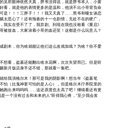
的吴邪眼神依然天真，胖爷没得说，就是胖爷本人，小黄
好看，就是他的表情更多的是温和，他演不出小哥背负命
可是！！！三胖子！！！我又天真了……黑爷和哑女谈恋
腻太恶心了！还有拖沓的十一仓剧情，无处不在的硬广，
，我实在受不了了，我弃剧。到现在我也没敢看《重启》
哥被放血，大家涂着小哥的血还笑！这都是什么玩意儿？
成剧本，你为啥就能让他们这么改戏加戏？为啥？你不爱
不想看，盗墓还能翻出啥水花啊，次次失望而已。但是听
砸新月饭店身手还不错，那就看一集吧。
就给我演格尔木！那可是我的阴影啊！想当年《盗墓笔
不怕（比鬼神更可怕的是人心），但是格尔木疗养院里的
她跑出来呜呜呜……这还原度也太高了吧！继续看还有更
我是一个没有过去和未来的人”听得我心疼，“至少我会发