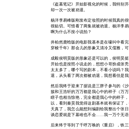
《盗墓笔记》开始影视化的时候，我特别开
却一次一次被劝退。
杨洋李易峰版刚发布定妆照的时候我真的很
很贴切。可惜看了两集就被劝退。杨洋李易
啊为什么不按小说拍？
井柏然鹿晗版的电影我基本是在嚎叫中看完
穿梭千年》那会儿的形象又清冷又儒雅，可
成毅侯明昊版的形象还是可以的，侯明昊挺
开始也是按照小说走的，想想小哥扮成张秃
太太多了，哪个写的剧本，不看小说吗？我
退，从头看了两次都被劝退，我想看但是我
然后我终于迎来了据说是三胖子参与的《沙
簇和王浩轩的万万都是我心中的样子（万万
瞎子也相当惊艳，完全都是我心中的样子，
以，看到秦昊我觉得这剧基本就有保证了，
天真了，我怎么能想到编剧给我整出个张日
谈恋爱就是下墓啥也不会……我一万个无语
后来终于等到了千呼万唤的《重启》，铁三