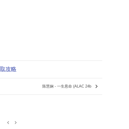
获取攻略
keyboard_arrow_right
陈慧娴 - 一生悬命 (ALAC 24b
keyboard_arrow_left
keyboard_arrow_right