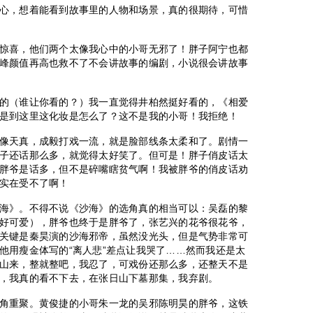
心，想着能看到故事里的人物和场景，真的很期待，可惜
惊喜，他们两个太像我心中的小哥无邪了！胖子阿宁也都
峰颜值再高也救不了不会讲故事的编剧，小说很会讲故事
的（谁让你看的？）我一直觉得井柏然挺好看的，《相爱
是到这里这化妆是怎么了？这不是我的小哥！我拒绝！
像天真，成毅打戏一流，就是脸部线条太柔和了。剧情一
子还话那么多，就觉得太好笑了。但可是！胖子俏皮话太
胖爷是话多，但不是碎嘴瞎贫气啊！我被胖爷的俏皮话劝
实在受不了啊！
海》。不得不说《沙海》的选角真的相当可以：吴磊的黎
好可爱），胖爷也终于是胖爷了，张艺兴的花爷很花爷，
关键是秦昊演的沙海邪帝，虽然没光头，但是气势非常可
他用瘦金体写的“离人悲”差点让我哭了……然而我还是太
山来，整就整吧，我忍了，可戏份还那么多，还整天不是
，我真的看不下去，在张日山下墓那集，我弃剧。
角重聚。黄俊捷的小哥朱一龙的吴邪陈明昊的胖爷，这铁