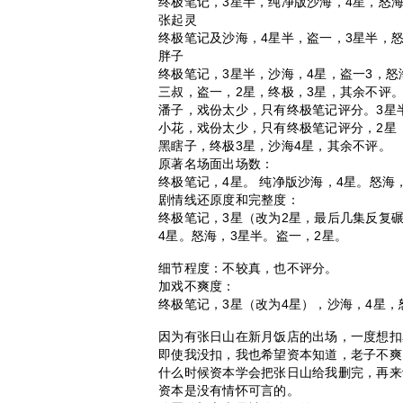
终极笔记，3星半，纯净版沙海，4星，怒海
张起灵
终极笔记及沙海，4星半，盗一，3星半，怒
胖子
终极笔记，3星半，沙海，4星，盗一3，怒
三叔，盗一，2星，终极，3星，其余不评
潘子，戏份太少，只有终极笔记评分。3星
小花，戏份太少，只有终极笔记评分，2星
黑瞎子，终极3星，沙海4星，其余不评。
原著名场面出场数：
终极笔记，4星。 纯净版沙海，4星。怒海
剧情线还原度和完整度：
终极笔记，3星（改为2星，最后几集反复
4星。怒海，3星半。盗一，2星。
细节程度：不较真，也不评分。
加戏不爽度：
终极笔记，3星（改为4星），沙海，4星，
因为有张日山在新月饭店的出场，一度想扣
即使我没扣，我也希望资本知道，老子不爽
什么时候资本学会把张日山给我删完，再来
资本是没有情怀可言的。