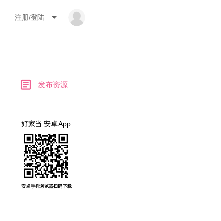
arrow_drop_down
注册/登陆
article
发布资源
好家当 安卓App
安卓手机浏览器扫码下载