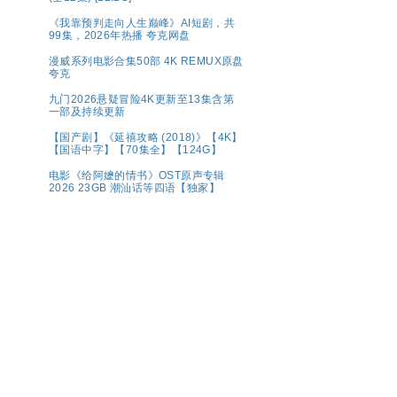
《我靠预判走向人生巅峰》AI短剧，共
99集，2026年热播 夸克网盘
漫威系列电影合集50部 4K REMUX原盘
夸克
九门2026悬疑冒险4K更新至13集含第
一部及持续更新
【国产剧】《延禧攻略 (2018)》【4K】
【国语中字】【70集全】【124G】
电影《给阿嬷的情书》OST原声专辑
2026 23GB 潮汕话等四语【独家】