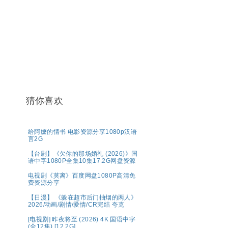
猜你喜欢
给阿嬷的情书 电影资源分享1080p汉语
言2G
【台剧】《欠你的那场婚礼 (2026)》国
语中字1080P全集10集17.2G网盘资源
电视剧《莫离》百度网盘1080P高清免
费资源分享
【日漫】 《躲在超市后门抽烟的两人》
2026/动画/剧情/爱情/CR完结 夸克
[电视剧] 昨夜将至 (2026) 4K 国语中字
(全12集) [12.2G]