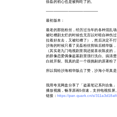
徐磊的初心也是被狗吃了的。
——————————————
最初版本：
最老的那批粉丝，经历过当年的各种混乱场
被吐槽剧太烂的时候也无言以对暗自神伤过
拉着好友去，又被吐槽了），然后决定不打
沙海的时候只看了吴磊粉丝剪辑后精华版，
（其实老九门电视剧里我还挺喜欢陈皮的，
的群像恋爱偶像盗墓剧里强行洗白。搞清楚
白就开裂。我真的是一个很挑剔的原著粉了
所以我给沙海精华版点了赞，沙海小哥真是
我用夸克网盘分享了「盗墓笔记系列合集」
播放视频，畅享原画5倍速，支持电视投屏
链接：
https://pan.quark.cn/s/311a3d18af