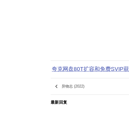
夸克网盘80T扩容和免费SVIP
keyboard_arrow_left
异物志 (2022)
最新回复