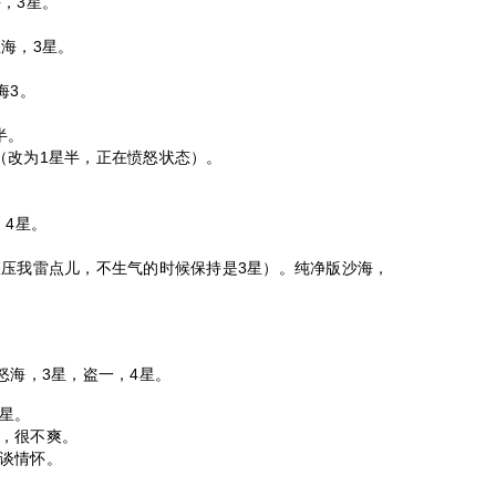
，3星。
海，3星。
海3。
。
半。
（改为1星半，正在愤怒状态）。
，4星。
碾压我雷点儿，不生气的时候保持是3星）。纯净版沙海，
怒海，3星，盗一，4星。
星。
，很不爽。
谈情怀。