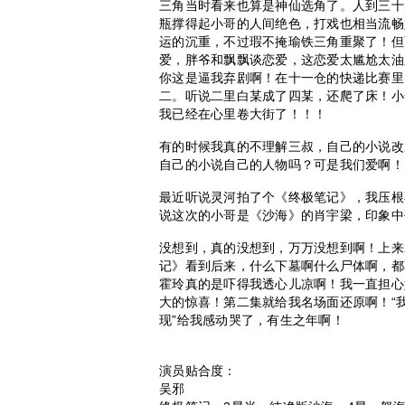
三角当时看来也算是神仙选角了。人到三十
瓶撑得起小哥的人间绝色，打戏也相当流畅
运的沉重，不过瑕不掩瑜铁三角重聚了！但
爱，胖爷和飘飘谈恋爱，这恋爱太尴尬太油
你这是逼我弃剧啊！在十一仓的快递比赛里
二。听说二里白某成了四某，还爬了床！小
我已经在心里卷大街了！！！
有的时候我真的不理解三叔，自己的小说改
自己的小说自己的人物吗？可是我们爱啊！
最近听说灵河拍了个《终极笔记》，我压根
说这次的小哥是《沙海》的肖宇梁，印象中
没想到，真的没想到，万万没想到啊！上来
记》看到后来，什么下墓啊什么尸体啊，都
霍玲真的是吓得我透心儿凉啊！我一直担心
大的惊喜！第二集就给我名场面还原啊！“
现”给我感动哭了，有生之年啊！
演员贴合度：
吴邪