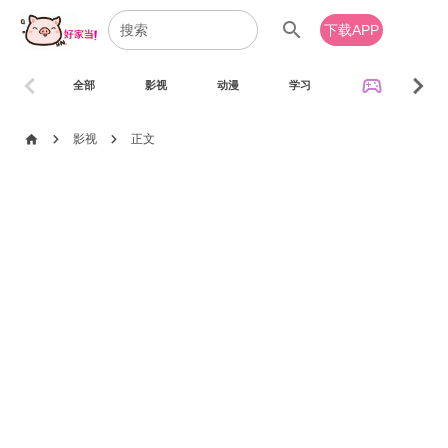
search
下载APP
chevron_left
chevron_right
sports_esports
全部
影视
动漫
学习
音乐
chevron_right
chevron_right
home
影视
正文