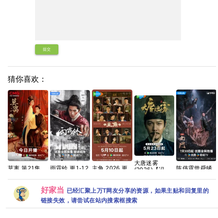
提交
猜你喜欢：
大唐迷雾
莫离 第21集
雨霖铃 更1-12
主角 2026 更
陈伟霆曾舜晞
(2026)【冯绍
4K资源【实时
集资源
10集 4K 高碼
主演 国剧 九
峰】4K
更新】超清在
4K+1080
门/老九门2 4K
60FPS
线 网盘下载
全集网盘资源
好家当
HiveWeb 简体
已经汇聚上万T网友分享的资源，如果主贴和回复里的
分享
中文字幕/夸克/
链接失效，请尝试在站内搜索框搜索
百度网盘资源
【单集0.6～
0.8GB】