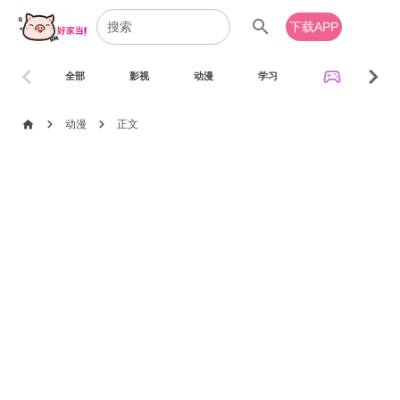
search
下载APP
chevron_left
chevron_right
sports_esports
全部
影视
动漫
学习
音乐
chevron_right
chevron_right
home
动漫
正文