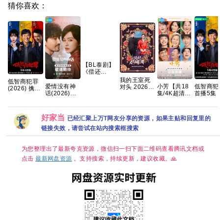
猜你喜欢：
【BL泰剧】
《偿还
PAYBACK
我的王室死
低智商犯罪
(2026)》
小芳【共18
爱情没有神
低智商犯
对头 2026
(2026) 擒贼
【1080P】
集/4K超清
话(2026)更
首播5集 
【首播】
记/4K 60
【泰语中
DV HDR】
新中
喜剧 悬
【穿越、爱
50FPS S01
字】【共10
手慢无🈲
4k+1080P国
情】 【林智
杜比音效
集】
【王影璐、
语中字网盘
妍 / 许南
HDR
好家当
已经汇聚上万T网友分享的资源，如果主贴和回复里的
辛云来｜喜
资源[0.9GB
俊】【韩剧
HiveWeb/内
剧/治愈】 小
集]
中字】
链接失效，请尝试在站内搜索框搜索
嵌简中字幕/
芳出嫁，鸡
【单集1～
飞狗跳🤣 央
3GB】
八黄金档欢
为您整理出了最新夸克资源，微信扫一扫下面二维码查看腾讯文档或
喜开播🥳 带
点击
最新网盘资源
。支持搜索，持续更新，建议收藏。🙏
球相亲，啼
笑皆非😂 生
而自由，活
出潇洒💫 婚
姻不是人生
的必选项，
幸福才是💕
夸克