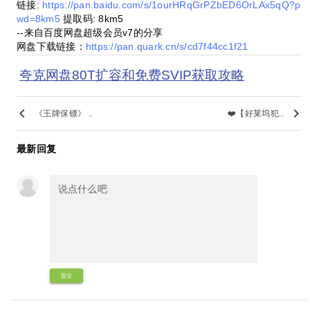
链接:
https://pan.baidu.com/s/1ourHRqGrPZbED6OrLAx5qQ?p
wd=8km5
提取码: 8km5
--来自百度网盘超级会员v7的分享
网盘下载链接：
https://pan.quark.cn/s/cd7f44cc1f21
夸克网盘80T扩容和免费SVIP获取攻略
keyboard_arrow_left
keyboard_arrow_right
《王牌保镖》 ..
❤️【好莱坞犯..
最新回复
提交