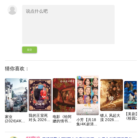
提交
猜你喜欢：
【美剧
镖人 风起大
我的王室死
家业
电影《给阿
《校园
小芳【共18
漠 2026.超
对头 2026
(2026)4K
嬷的情书》
第一季
集/4K超清
清杜比5.1-
【首播】
60FPS 杜比
免费高清观
(2026)
DV HDR】
7.1多音轨 内
【穿越、爱
音效
看1080P百
校园恋曲 
手慢无🈲
嵌简繁字幕
情】 【林智
HiveWeb/简
度网盘资源
外》【
【王影璐、
妍 / 许南俊】