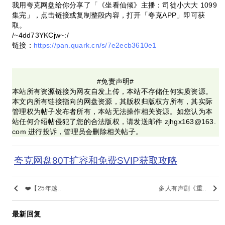
我用夸克网盘给你分享了「《坐看仙倾》主播：司徒小大大 1099
集完」，点击链接或复制整段内容，打开「夸克APP」即可获
取。
/~4dd73YKCjw~:/
链接：
https://pan.quark.cn/s/7e2ecb3610e1
#免责声明#
本站所有资源链接为网友自发上传，本站不存储任何实质资源。
本文内所有链接指向的网盘资源，其版权归版权方所有，其实际
管理权为帖子发布者所有，本站无法操作相关资源。如您认为本
站任何介绍帖侵犯了您的合法版权，请发送邮件 zjhgx163@163.
com 进行投诉，管理员会删除相关帖子。
夸克网盘80T扩容和免费SVIP获取攻略
keyboard_arrow_left
keyboard_arrow_right
❤️【25年越..
多人有声剧《重..
最新回复