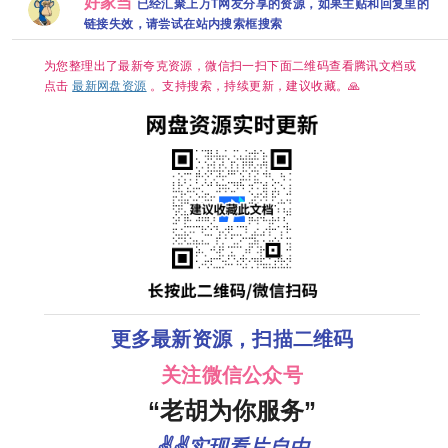
好家当
体中文/夸克
已经汇聚上万T网友分享的资源，如果主贴和回复里的
字幕】
辛云来｜喜
【韩剧中
百度网盘/单
克】
链接失效，请尝试在站内搜索框搜索
剧/治愈】 小
字】
集1GB】
芳出嫁，鸡
飞狗跳🤣 央
为您整理出了最新夸克资源，微信扫一扫下面二维码查看腾讯文档或
八黄金档欢
喜开播🥳 带
点击
最新网盘资源
。支持搜索，持续更新，建议收藏。🙏
球相亲，啼
笑皆非😂 生
而自由，活
出潇洒💫 婚
姻不是人生
的必选项，
幸福才是💕
夸克
更多最新资源，扫描二维码
关注微信公众号
“老胡为你服务”
✌✌实现看片自由