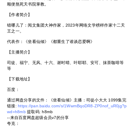
顺便熬死天书院掌教。
【作者简介】
错哪儿了：阅文集团大神作家，2023年网络文学榜样作家十二天
王之一。
代表作：《坐看仙倾》《都重生了谁谈恋爱啊》
【主播简介】
司徒、福宁、无风、十六、谢时晴、叶耶耶、安可、抹茶咖啡等
等
【下载地址】
百度：
通过网盘分享的文件：《坐看仙倾》主播：司徒小大大 1099集完
链接:
https://pan.baidu.com/s/1WwmBqoDR8-ZP0nof_uR0jg?p
wd=h8mb
提取码: h8mb
--来自百度网盘超级会员v7的分享
夸克：