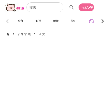
search
下载APP
chevron_left
chevron_right
sports_esports
全部
影视
动漫
学习
音乐
chevron_right
chevron_right
home
音乐/音频
正文