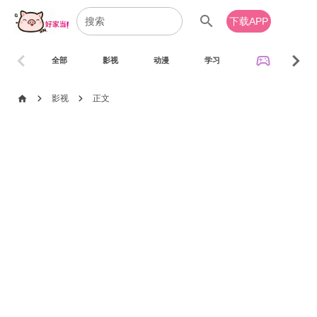
search
下载APP
chevron_left
chevron_right
sports_esports
全部
影视
动漫
学习
音乐
chevron_right
chevron_right
home
影视
正文