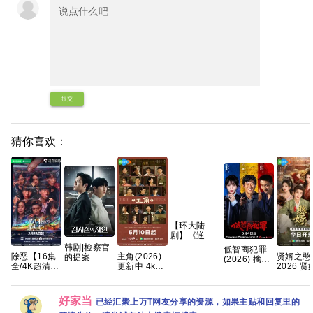
提交
猜你喜欢：
【环大陆
剧】《逆爱/
顺恨
韩剧|检察官
低智商犯罪
(2025)》
除恶【16集
主角(2026)
贤婿之憨
的提案
(2026) 擒贼
【1080p】
全/4K超清臻
更新中 4k高
2026 贤
记/4K
【国语中字/
彩】手慢无
清[国语中字]
古装喜剧
60.50FPS
内封中字】
迷雾剧场，
[网盘资源]
情 潘毅鸿
S01杜比音
【全24集 附
开年人性犯
[1GB集]
容君 范梦
效 HDR
好家当
已经汇聚上万T网友分享的资源，如果主贴和回复里的
逆爱花絮】
罪大剧 夸克
紫茵 已更最
HiveWeb/内