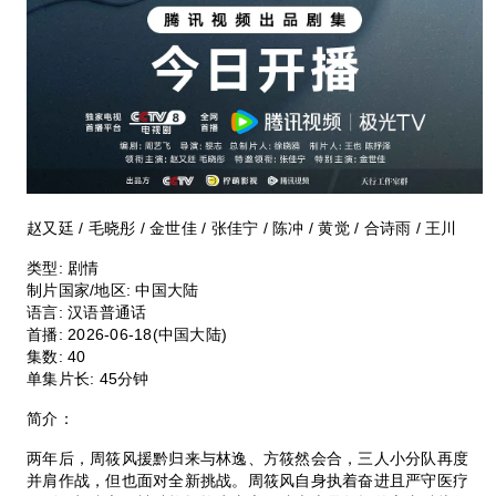
赵又廷 / 毛晓彤 / 金世佳 / 张佳宁 / 陈冲 / 黄觉 / 合诗雨 / 王川
类型:
剧情
制片国家/地区:
中国大陆
语言:
汉语普通话
首播:
2026-06-18(中国大陆)
集数:
40
单集片长:
45分钟
简介：
两年后，周筱风援黔归来与林逸、方筱然会合，三人小分队再度
并肩作战，但也面对全新挑战。周筱风自身执着奋进且严守医疗