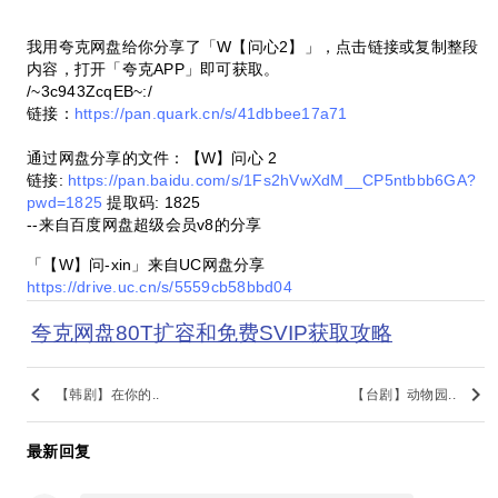
我用夸克网盘给你分享了「W【问心2】」，点击链接或复制整段
内容，打开「夸克APP」即可获取。
/~3c943ZcqEB~:/
链接：
https://pan.quark.cn/s/41dbbee17a71
通过网盘分享的文件：【W】问心 2
链接:
https://pan.baidu.com/s/1Fs2hVwXdM__CP5ntbbb6GA?
pwd=1825
提取码: 1825
--来自百度网盘超级会员v8的分享
「【W】问-xin」来自UC网盘分享
https://drive.uc.cn/s/5559cb58bbd04
夸克网盘80T扩容和免费SVIP获取攻略
keyboard_arrow_left
keyboard_arrow_right
【韩剧】在你的..
【台剧】动物园..
最新回复