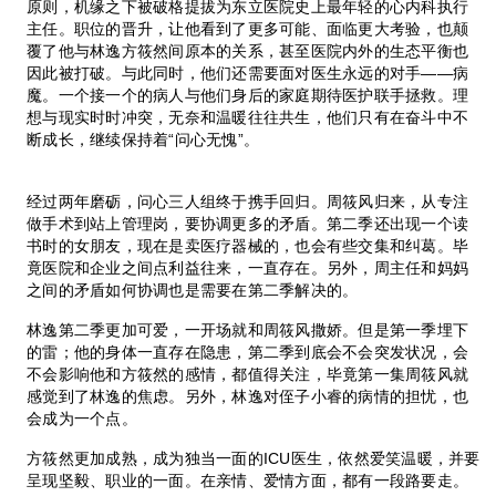
原则，机缘之下被破格提拔为东立医院史上最年轻的心内科执行
主任。职位的晋升，让他看到了更多可能、面临更大考验，也颠
覆了他与林逸方筱然间原本的关系，甚至医院内外的生态平衡也
因此被打破。与此同时，他们还需要面对医生永远的对手——病
魔。一个接一个的病人与他们身后的家庭期待医护联手拯救。理
想与现实时时冲突，无奈和温暖往往共生，他们只有在奋斗中不
断成长，继续保持着“问心无愧”。
经过两年磨砺，问心三人组终于携手回归。周筱风归来，从专注
做手术到站上管理岗，要协调更多的矛盾。第二季还出现一个读
书时的女朋友，现在是卖医疗器械的，也会有些交集和纠葛。毕
竟医院和企业之间点利益往来，一直存在。另外，周主任和妈妈
之间的矛盾如何协调也是需要在第二季解决的。
林逸第二季更加可爱，一开场就和周筱风撒娇。但是第一季埋下
的雷；他的身体一直存在隐患，第二季到底会不会突发状况，会
不会影响他和方筱然的感情，都值得关注，毕竟第一集周筱风就
感觉到了林逸的焦虑。另外，林逸对侄子小睿的病情的担忧，也
会成为一个点。
方筱然更加成熟，成为独当一面的ICU医生，依然爱笑温暖，并要
呈现坚毅、职业的一面。在亲情、爱情方面，都有一段路要走。