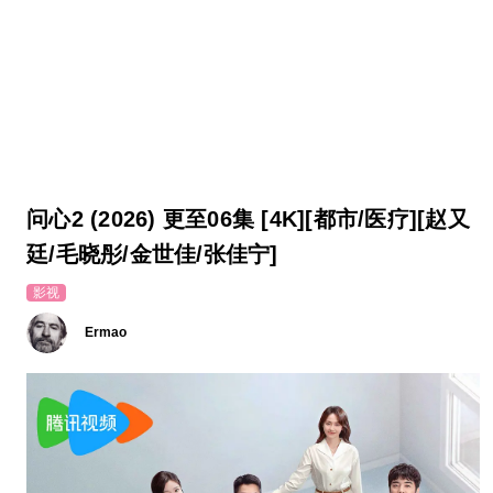
问心2 (2026) 更至06集 [4K][都市/医疗][赵又
廷/毛晓彤/金世佳/张佳宁]
影视
Ermao